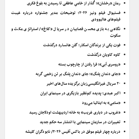
رمان «رخشان»؛ گُذار از خامیِ عاطفی تا رسیدن به بلوغ فکری
فستیوال فیلم ونیز ۲۰۲۶؛ توضیحات مدیر جشنواره درباره غیبت
فیلم‌های هالیوودی
نگاهی به بازی محسن قصابیان در سریال «کلاغ»/ استراتژی مکث و
سکوت
فوت یکی از برندگان اسکار؛ گلن هانسارد درگذشت
کاوه کاویان درگذشت
«روسری آبی»؛ فرا رفتن از چارچوب بسته
«جای دندان پلنگ»؛ جای دندان پلنگ بر تن زخمی گربه
۲۰ سریال غیرانگلیسی‌زبان برگزیده سال‌های اخیر
اکبر عبدی؛ پدیده کم‌نظیر بازیگری در سینمای ایران
«سامی» به ایتالیا می‌رود
«غروب در دیاری غریب» به خانه اردیبهشت اودلاجان رسید
تغییرات در سازمان سینمایی با انتشار سه حکم جدید
درباره چهار فیلم موفق در باکس آفیس ۲۰۲۶/ نابودگران کلیشه