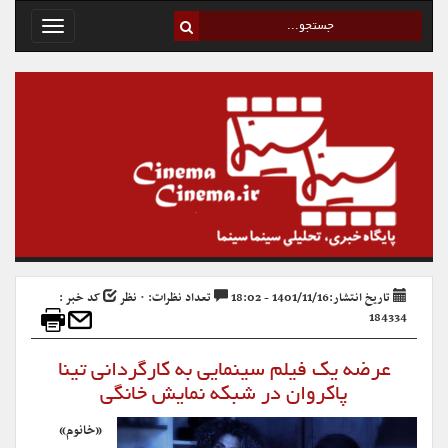
Toggle
avigation
تاریخ انتشار:1401/11/16 - 18:02
تعداد نظرات: ۰ نظر
کد خبر :
184334
عرضه یک فیلم سینمایی به کارگردانی تینا
پاکروان در شبکه نمایش خانگی
«خانوم»