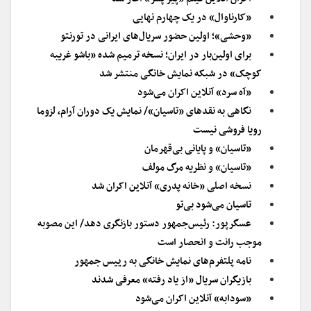
«کارناوال» در یک چهارم نهایی
«وحشی»؛ اولین حضور سریال‌های ایرانی در تورنتو
برای اولین‌بار در ایران؛ نسخه ترمیم شده «باشو غریبه
کوچک» در شبکه نمایش خانگی منتشر شد
«آه سرد» آنلاین اکران می‌شود
نگاهی به نقدهای «تاسیان»/ نمایش یک دوران آرام، لزوما
رویا فروشی نیست
«تاسیان» و پایانی بی‌قهرمان
«تاسیان» و نظریه مرگ مولف
نسخه اصلی «خانه پدری» آنلاین اکران شد
تاسیان می‌شود بی‌تو
عسگرپور: رئیس‌جمهور دستور بازنگری دهد/ این مصوبه
موجب رانت و انحصار است
نامه پلتفرم‌های نمایش خانگی به رییس جمهور
بازیگران سریال «از یاد رفته» معرفی شدند
«سودابه» آنلاین اکران می‌شود