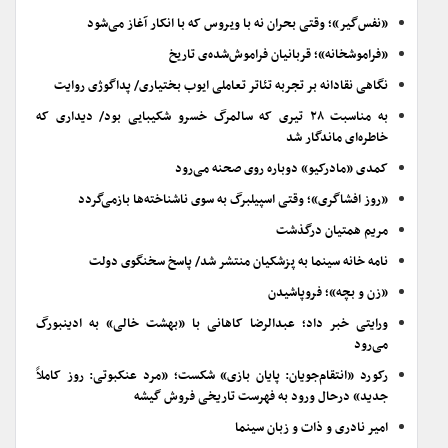
«نفس‌گیر»؛ وقتی بحران نه با ویروس که با انکار آغاز می‌شود
«فراموشخانه»؛ قربانیان فراموش‌شده‌ی تاریخ
نگاهی نقادانه بر تجربه تئاتر تعاملی ایوب بختیاری/ پداگوژی روایت
به مناسبت ۲۸ تیری که سالمرگ خسرو شکیبایی بود/ دیداری که
خاطره‌ای ماندگار شد
کمدی «مادرکیو» دوباره روی صحنه می‌رود
«روز افشاگری»؛ وقتی اسپیلبرگ به سوی ناشناخته‌ها بازمی‌گردد
مریم همتیان درگذشت
نامه خانه سینما به پزشکیان منتشر شد/ پاسخ سخنگوی دولت
«زن و بچه»؛ فروپاشیدن
ورایتی خبر داد؛ عبدالرضا کاهانی با «بهشت خالی» به ادینبورگ
می‌رود
رکورد «انتقام‌جویان: پایان بازی» شکست؛ «مرد عنکبوتی: روز کاملاً
جدید» درحال ورود به فهرست تاریخی فروش گیشه
امیر نادری و ذات و زبان سینما