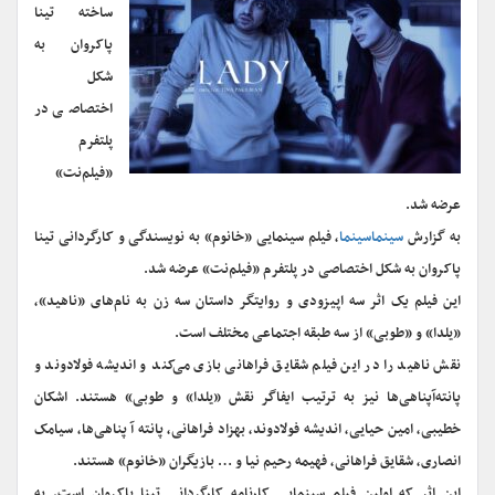
ساخته تینا
پاکروان به
شکل
اختصاصی در
پلتفرم
«فیلم‌نت»
عرضه شد.
به گزارش
سینماسینما
، فیلم سینمایی «خانوم» به نویسندگی و کارگردانی تینا
پاکروان به شکل اختصاصی در پلتفرم «فیلم‌نت» عرضه شد.
این فیلم یک اثر سه اپیزودی و روایتگر داستان سه زن به نام‌های «ناهید»،
«یلدا» و «طوبی» از سه طبقه اجتماعی مختلف است.
نقش ناهید را در این فیلم شقایق فراهانی بازی می‌کند و اندیشه فولادوند و
پانته‌آپناهی‌ها نیز به ترتیب ایفاگر نقش «یلدا» و طوبی» هستند. اشکان
خطیبی، امین حیایی، اندیشه فولادوند، بهزاد فراهانی، پانته آ پناهی‌ها، سیامک
انصاری، شقایق فراهانی، فهیمه رحیم نیا و … بازیگران «خانوم» هستند.
این اثر که اولین فیلم سینمایی کارنامه کارگردانی تینا پاکروان است، به