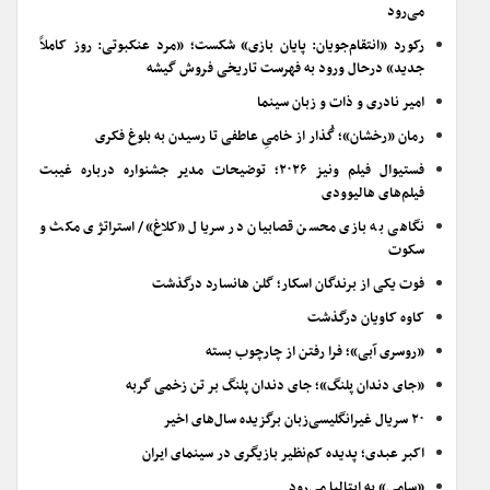
می‌رود
رکورد «انتقام‌جویان: پایان بازی» شکست؛ «مرد عنکبوتی: روز کاملاً
جدید» درحال ورود به فهرست تاریخی فروش گیشه
امیر نادری و ذات و زبان سینما
رمان «رخشان»؛ گُذار از خامیِ عاطفی تا رسیدن به بلوغ فکری
فستیوال فیلم ونیز ۲۰۲۶؛ توضیحات مدیر جشنواره درباره غیبت
فیلم‌های هالیوودی
نگاهی به بازی محسن قصابیان در سریال «کلاغ»/ استراتژی مکث و
سکوت
فوت یکی از برندگان اسکار؛ گلن هانسارد درگذشت
کاوه کاویان درگذشت
«روسری آبی»؛ فرا رفتن از چارچوب بسته
«جای دندان پلنگ»؛ جای دندان پلنگ بر تن زخمی گربه
۲۰ سریال غیرانگلیسی‌زبان برگزیده سال‌های اخیر
اکبر عبدی؛ پدیده کم‌نظیر بازیگری در سینمای ایران
«سامی» به ایتالیا می‌رود