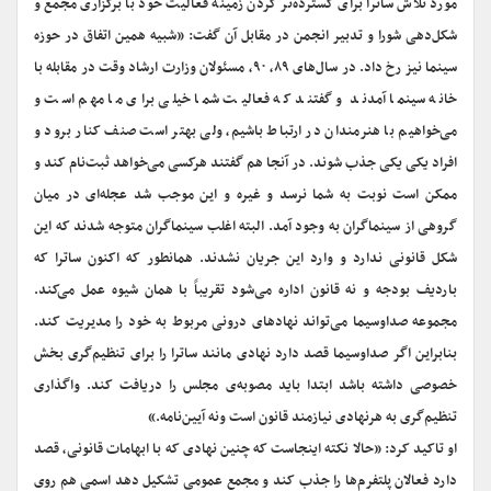
مورد تلاش ساترا برای گسترده‌تر کردن زمینه فعالیت خود با برگزاری مجمع و
شکل‌دهی شورا و تدبیر انجمن در مقابل آن گفت: «شبیه همین اتفاق در حوزه
سینما نیز رخ داد. در سال‌های ۸۹، ۹۰، مسئولان وزارت ارشاد وقت در مقابله با
خانه سینما آمدند و گفتند که فعالیت شما خیلی برای ما مهم است و
می‌خواهیم با هنرمندان در ارتباط باشیم، ولی بهتر است صنف کنار برود و
افراد یکی یکی جذب شوند. در آنجا هم گفتند هرکسی می‌خواهد ثبت‌نام کند و
ممکن است نوبت به شما نرسد و غیره و این موجب شد عجله‌ای در میان
گروهی از سینماگران به وجود آمد. البته اغلب سینماگران متوجه شدند که این
شکل قانونی ندارد و وارد این جریان نشدند. همانطور که اکنون ساترا که
باردیف بودجه و نه قانون اداره می‌شود تقریباً با همان شیوه عمل می‌کند.
مجموعه صداوسیما می‌تواند نهادهای درونی مربوط به خود را مدیریت کند.
بنابراین اگر صداوسیما قصد دارد نهادی مانند ساترا را برای تنظیم‌گری بخش
خصوصی داشته باشد ابتدا باید مصوبه‌ی مجلس را دریافت کند. واگذاری
تنظیم‌گری به هرنهادی نیازمند قانون است ونه آیین‌نامه.»
او تاکید کرد: «حالا نکته اینجاست که چنین نهادی که با ابهامات قانونی، قصد
دارد فعالان پلتفرم‌ها را جذب کند و مجمع عمومی تشکیل دهد اسمی هم روی