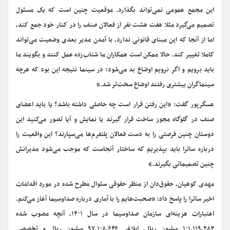
این مجمع عمومی نمی‌تواند بگذارد. موقعیت چنین است که یک مسئول
تصمیم می‌گیرد مثلا هفت هشت نفر از فعالان صنف را در کنار خود جمع کند،
اما از آنجا که این مبنای قانونی ندارد، با آمدن مدیر بعدی وضعیت می‌تواند
کاملا تغییر کند. حالا ممکن است همکاران ما شتاب‌زده عمل کنند و بگویند ما
باید برویم و اگر نرویم اوضاع بد می‌شود؛ در سینما نتیجه این بود که هرچه
سینماگران بیشتری رفتند اوضاع سخت‌تر شد.»
عسگرپور گفت: «این رفتن قرار است چه حاصلی داشته باشد؟ یا باید اعضای
صنف در گلوگاه مجوز ساخت قرار گیرند یا نمایش و آیا تصور می‌کنید این
دوستان چنین فرصتی را به دست فعالان پلتفرم‌ها می‌سپارند؟ این واقعیت را
درباره ساترا باید بپذیریم که ساختار آنجاست که موجب می‌شود مدیرانش
چنین تصمیماتی بگیرند.»
مهدی کوهیان، حقوق‌دان از منظر حقوقی سئوال مطرح شده در مورد اقدامات
اخیر ساترا را پاسخ داد: «صحبت‌هایم را با آماری درباره صداوسیما آغاز می‌کنم.
اعتبارات هزینه‌ای سازمان صداوسیما در سال ۱۴۰۱، آنچه مصوب شده
۱۰۱,۱۱۹,۲۸۳ میلیون ریال، ابلاغی ۹۷,۱۰۸,۶۴۶ میلیون ریال و تخصصی