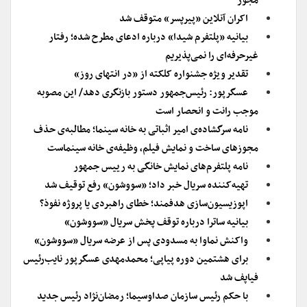
مجوز
اکران آنلاین «پیرپسر» متوقف شد
بیانیه «پلتفرم شیدا» درباره ادعای مطرح شده؛ رفتار
غیرحرفه‌ای را نمی‌پذیریم
تقدیر ویژه جشنواره کلکته از «در انتهای روز»
عسگرپور: رئیس‌جمهور دستور بازنگری دهد/ این مصوبه
موجب رانت و انحصار است
نامه سرگشاده‌ی امیر اثباتی به خانه سینما؛ مطالبه‌ی حذف
مجوزهای ساخت و نمایش فیلم، وظیفه‌ی خانه سینماست
نامه پلتفرم‌های نمایش خانگی به رییس جمهور
تهیه‌کننده سریال خبر داد؛ «سووشون» رفع توقیف شد
اپوزیسیون‌سازی هدفمند؛ خطای راهبردی یا پروژه نفوذ؟
بیانیه ساترا درباره توقف پخش سریال «سووشون»
واکنش نماوا به مسدودی پس از عرضه سریال «سووشون»
برای هشتمین دوره پیاپی؛ محمدمهدی عسگرپور نایب‌رئیس
فیاپف شد
با حکم رئیس سازمان صداوسیما؛ رمضان‌نژاد رئیس جدید