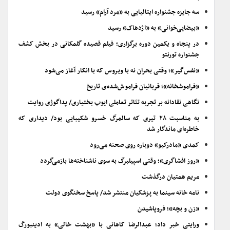
سه جایزه جشنواره ایتالیایی به «مرد آرام» رسید
«بیضایی‌خوانی» به «اژدهاک» رسید
در پنجاه و یکمین دوره برگزاری؛ فیلم قصیده گلمکانی در بخش کشف
جشنواره تورنتو
«نفس‌گیر»؛ وقتی بحران نه با ویروس که با انکار آغاز می‌شود
«فراموشخانه»؛ قربانیان فراموش‌شده‌ی تاریخ
نگاهی نقادانه بر تجربه تئاتر تعاملی ایوب بختیاری/ پداگوژی روایت
به مناسبت ۲۸ تیری که سالمرگ خسرو شکیبایی بود/ دیداری که
خاطره‌ای ماندگار شد
کمدی «مادرکیو» دوباره روی صحنه می‌رود
«روز افشاگری»؛ وقتی اسپیلبرگ به سوی ناشناخته‌ها بازمی‌گردد
مریم همتیان درگذشت
نامه خانه سینما به پزشکیان منتشر شد/ پاسخ سخنگوی دولت
«زن و بچه»؛ فروپاشیدن
ورایتی خبر داد؛ عبدالرضا کاهانی با «بهشت خالی» به ادینبورگ