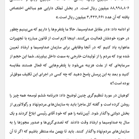
۸۸,۹۹۸,۸۰۶ میلیون ریال است. در بخش تملک دارایی هم مبالغی اختصاص
یافته که آن عدد ۳,۴۳۲,۶۶۱ میلیون ریال است.»
او ادامه داد: «در مقابل صداوسیما، حالا ما پلتفرم‌ها را داریم که می‌بینیم چطور
در حوزه خودشان فعالیت می‌کنند. اینجا لازم است از قانون مبارزه با تجهیزات
ماهواره یاد کنیم که در آنجا وظایفی برای سازمان صداوسیما و ارشاد تعیین
شده بود که مردم را از تولیدات خارجی به سمت داخل بیاورند، شما این حجم از
سرمایه‌ای که از ملت هزینه می‌شود با پلتفرم‌هایی که فعال هستند مقایسه
کنید و بعد به این پرسش پاسخ دهید که چه کسی در اجرای این تکلیف موفق‌تر
بوده است؟»
کوهیان در مورد تنظیم‌گری چنین توضیح داد: «برنامه ششم توسعه همه چیز را
روشن کرده است و گفته کل ماجرا باید به سازمان‌های مردم‌نهاد و رگولاتوری از
بخش دولتی واگذار شود. آیین‌نامه را هم که خود آقای رئیسی ابلاغ کردند و یک
سال به صداوسیما و ارشاد وقت دادند که تصدی‌گری‌ها و صدور مجوزها را به
سازمان‌های مردم‌نهاد واگذار کنند. باید تا بهمن ماه منتظر باشیم که اگر تا آن