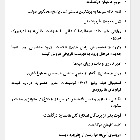
مریم همتیان درگذشت
نامه خانه سینما به پزشکیان منتشر شد/ پاسخ سخنگوی دولت
«زن و بچه»؛ فروپاشیدن
ورایتی خبر داد؛ عبدالرضا کاهانی با «بهشت خالی» به ادینبورگ
می‌رود
رکورد «انتقام‌جویان: پایان بازی» شکست؛ «مرد عنکبوتی: روز کاملاً
جدید» درحال ورود به فهرست تاریخی فروش گیشه
امیر نادری و ذات و زبان سینما
رمان «رخشان»؛ گُذار از خامیِ عاطفی تا رسیدن به بلوغ فکری
فستیوال فیلم ونیز ۲۰۲۶؛ توضیحات مدیر جشنواره درباره غیبت
فیلم‌های هالیوودی
نگاهی به بازی محسن قصابیان در سریال «کلاغ»/ استراتژی مکث و
سکوت
فوت یکی از برندگان اسکار؛ گلن هانسارد درگذشت
کاوه کاویان درگذشت
«روسری آبی»؛ فرا رفتن از چارچوب بسته