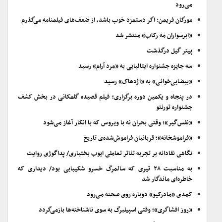
می‌رود
مورگان فریمن: اگر دستمزد خوب باشد، از ضعف‌های فیلمنامه می‌گذرم
«ابرسواران مه رکاب» منتشر شد
پیتر گیل درگذشت
سه جایزه جشنواره ایتالیایی به «مرد آرام» رسید
«بیضایی‌خوانی» به «اژدهاک» رسید
در پنجاه و یکمین دوره برگزاری؛ فیلم قصیده گلمکانی در بخش کشف
جشنواره تورنتو
«نفس‌گیر»؛ وقتی بحران نه با ویروس که با انکار آغاز می‌شود
«فراموشخانه»؛ قربانیان فراموش‌شده‌ی تاریخ
نگاهی نقادانه بر تجربه تئاتر تعاملی ایوب بختیاری/ پداگوژی روایت
به مناسبت ۲۸ تیری که سالمرگ خسرو شکیبایی بود/ دیداری که
خاطره‌ای ماندگار شد
کمدی «مادرکیو» دوباره روی صحنه می‌رود
«روز افشاگری»؛ وقتی اسپیلبرگ به سوی ناشناخته‌ها بازمی‌گردد