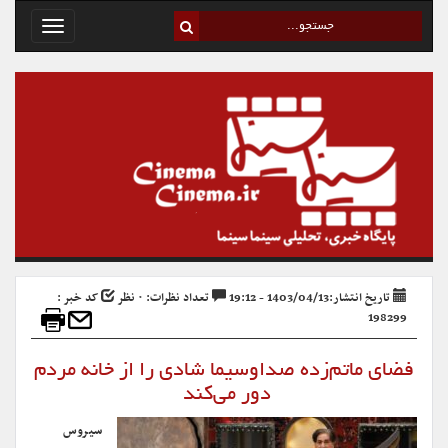
Toggle
avigation
تاریخ انتشار:1403/04/13 - 19:12
تعداد نظرات: ۰ نظر
کد خبر :
198299
فضای ماتم‌زده صداوسیما شادی را از خانه مردم
دور می‌کند
سیروس