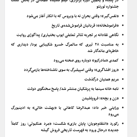
در پنجاه و یکمین دوره برگزاری؛ فیلم قصیده گلمکانی در بخش کشف
جشنواره تورنتو
«نفس‌گیر»؛ وقتی بحران نه با ویروس که با انکار آغاز می‌شود
«فراموشخانه»؛ قربانیان فراموش‌شده‌ی تاریخ
نگاهی نقادانه بر تجربه تئاتر تعاملی ایوب بختیاری/ پداگوژی روایت
به مناسبت ۲۸ تیری که سالمرگ خسرو شکیبایی بود/ دیداری که
خاطره‌ای ماندگار شد
کمدی «مادرکیو» دوباره روی صحنه می‌رود
«روز افشاگری»؛ وقتی اسپیلبرگ به سوی ناشناخته‌ها بازمی‌گردد
مریم همتیان درگذشت
نامه خانه سینما به پزشکیان منتشر شد/ پاسخ سخنگوی دولت
«زن و بچه»؛ فروپاشیدن
ورایتی خبر داد؛ عبدالرضا کاهانی با «بهشت خالی» به ادینبورگ
می‌رود
رکورد «انتقام‌جویان: پایان بازی» شکست؛ «مرد عنکبوتی: روز کاملاً
جدید» درحال ورود به فهرست تاریخی فروش گیشه