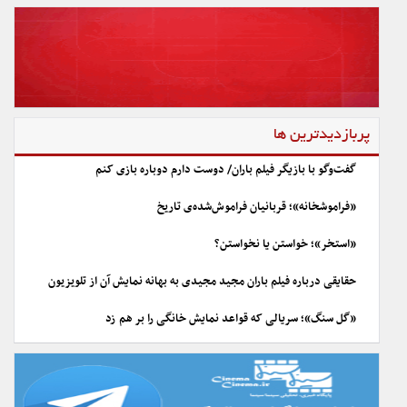
پربازدیدترین ها
گفت‌وگو با بازیگر فیلم باران/ دوست دارم دوباره بازی کنم
«فراموشخانه»؛ قربانیان فراموش‌شده‌ی تاریخ
«استخر»؛ خواستن یا نخواستن؟
حقایقی درباره فیلم باران مجید مجیدی به بهانه نمایش آن از تلویزیون
«گل سنگ»؛ سریالی که قواعد نمایش خانگی را بر هم زد