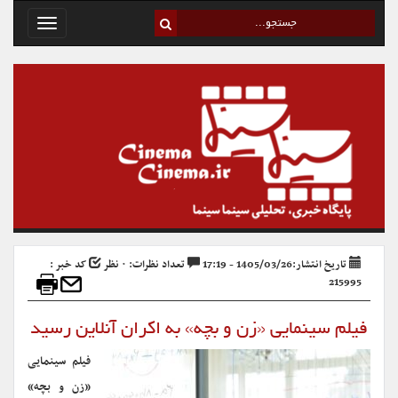
Toggle
avigation
تاریخ انتشار:1405/03/26 - 17:19
تعداد نظرات: ۰ نظر
کد خبر :
215995
فیلم سینمایی «زن و بچه» به اکران آنلاین رسید
فیلم سینمایی
«زن و بچه»