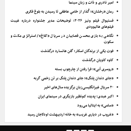
امیر نادری و ذات و زبان سینما
رمان «رخشان»؛ گُذار از خامیِ عاطفی تا رسیدن به بلوغ فکری
فستیوال فیلم ونیز ۲۰۲۶؛ توضیحات مدیر جشنواره درباره غیبت
فیلم‌های هالیوودی
نگاهی به بازی محسن قصابیان در سریال «کلاغ»/ استراتژی مکث و
سکوت
فوت یکی از برندگان اسکار؛ گلن هانسارد درگذشت
کاوه کاویان درگذشت
«روسری آبی»؛ فرا رفتن از چارچوب بسته
«جای دندان پلنگ»؛ جای دندان پلنگ بر تن زخمی گربه
۲۰ سریال غیرانگلیسی‌زبان برگزیده سال‌های اخیر
اکبر عبدی؛ پدیده کم‌نظیر بازیگری در سینمای ایران
«سامی» به ایتالیا می‌رود
«غروب در دیاری غریب» به خانه اردیبهشت اودلاجان رسید