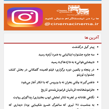
آخرین ها
پیتر گیل درگذشت
سه جایزه جشنواره ایتالیایی به «مرد آرام» رسید
«بیضایی‌خوانی» به «اژدهاک» رسید
در پنجاه و یکمین دوره برگزاری؛ فیلم قصیده گلمکانی در بخش کشف
جشنواره تورنتو
«نفس‌گیر»؛ وقتی بحران نه با ویروس که با انکار آغاز می‌شود
«فراموشخانه»؛ قربانیان فراموش‌شده‌ی تاریخ
نگاهی نقادانه بر تجربه تئاتر تعاملی ایوب بختیاری/ پداگوژی روایت
به مناسبت ۲۸ تیری که سالمرگ خسرو شکیبایی بود/ دیداری که