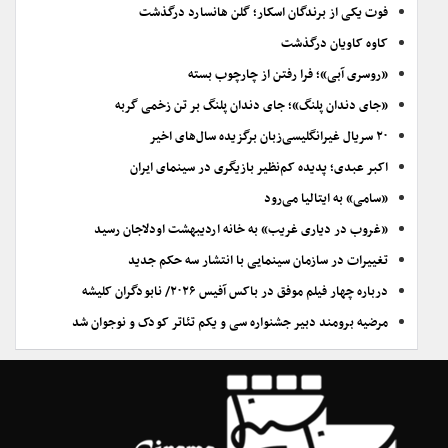
فوت یکی از برندگان اسکار؛ گلن هانسارد درگذشت
کاوه کاویان درگذشت
«روسری آبی»؛ فرا رفتن از چارچوب بسته
«جای دندان پلنگ»؛ جای دندان پلنگ بر تن زخمی گربه
۲۰ سریال غیرانگلیسی‌زبان برگزیده سال‌های اخیر
اکبر عبدی؛ پدیده کم‌نظیر بازیگری در سینمای ایران
«سامی» به ایتالیا می‌رود
«غروب در دیاری غریب» به خانه اردیبهشت اودلاجان رسید
تغییرات در سازمان سینمایی با انتشار سه حکم جدید
درباره چهار فیلم موفق در باکس آفیس ۲۰۲۶/ نابودگران کلیشه
مرضیه برومند دبیر جشنواره سی و یکم تئاتر کودک و نوجوان شد