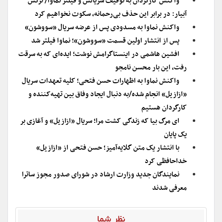
واکنش کارگردان به توقیف سریالش و فیلتر نماوا/ نرگس
آبیار: در برابر این حذف بی‌رحمانه، سکوت نخواهیم کرد
واکنش نماوا به مسدودی پس از عرضه سریال «سووشون»
پس از انتشار اولین قسمت «سووشون»؛ نماوا فیلتر شد
افشین هاشمی در اینستاگرامش نوشت؛ ایده‌ای که به سرقت
رفت، این بار محسن نامجو
واکنش نماوا به اظهارات حسن فتحی؛ کلیه تعهدات سریال
«ازازیل» انجام شده/به دنبال ایجاد وفاق بین تهیه‌کننده و
کارگردان هستیم
ای مرگ بیا که زندگی کشت مرا؛ سریال «ازازیل» و آغازی بر
یک پایان
با انتشار یک متن گلایه‌آمیز؛ حسن فتحی از «ازازیل»
خداحافظی کرد
نمایندگان جدید وزارت ارشاد در شورای صدور مجوز ساترا
معرفی شدند
نظر شما