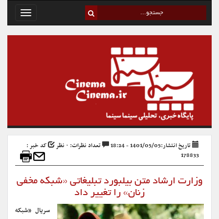
Toggle
avigation
تاریخ انتشار:1401/05/05 - 18:24
تعداد نظرات: ۰ نظر
کد خبر :
178833
وزارت ارشاد متن بیلبورد تبلیغاتی «شبکه مخفی
زنان» را تغییر داد
سریال «شبکه