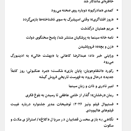
خاطره‌ای ماندگار شد
کمدی «مادرکیو» دوباره روی صحنه می‌رود
«روز افشاگری»؛ وقتی اسپیلبرگ به سوی ناشناخته‌ها بازمی‌گردد
مریم همتیان درگذشت
نامه خانه سینما به پزشکیان منتشر شد/ پاسخ سخنگوی دولت
«زن و بچه»؛ فروپاشیدن
ورایتی خبر داد؛ عبدالرضا کاهانی با «بهشت خالی» به ادینبورگ
می‌رود
رکورد «انتقام‌جویان: پایان بازی» شکست؛ «مرد عنکبوتی: روز کاملاً
جدید» درحال ورود به فهرست تاریخی فروش گیشه
امیر نادری و ذات و زبان سینما
رمان «رخشان»؛ گُذار از خامیِ عاطفی تا رسیدن به بلوغ فکری
فستیوال فیلم ونیز ۲۰۲۶؛ توضیحات مدیر جشنواره درباره غیبت
فیلم‌های هالیوودی
نگاهی به بازی محسن قصابیان در سریال «کلاغ»/ استراتژی مکث و
سکوت