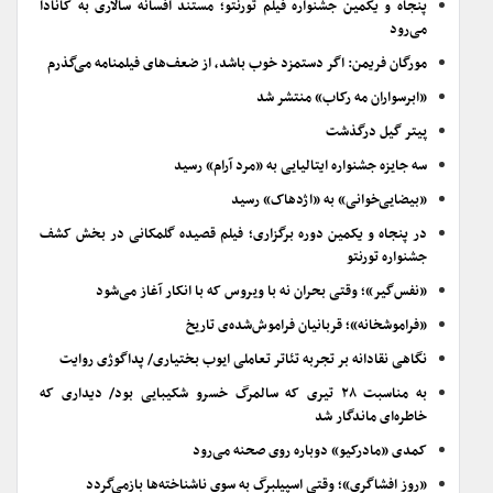
پنجاه و یکمین جشنواره فیلم تورنتو؛ مستند افسانه سالاری به کانادا
می‌رود
مورگان فریمن: اگر دستمزد خوب باشد، از ضعف‌های فیلمنامه می‌گذرم
«ابرسواران مه رکاب» منتشر شد
پیتر گیل درگذشت
سه جایزه جشنواره ایتالیایی به «مرد آرام» رسید
«بیضایی‌خوانی» به «اژدهاک» رسید
در پنجاه و یکمین دوره برگزاری؛ فیلم قصیده گلمکانی در بخش کشف
جشنواره تورنتو
«نفس‌گیر»؛ وقتی بحران نه با ویروس که با انکار آغاز می‌شود
«فراموشخانه»؛ قربانیان فراموش‌شده‌ی تاریخ
نگاهی نقادانه بر تجربه تئاتر تعاملی ایوب بختیاری/ پداگوژی روایت
به مناسبت ۲۸ تیری که سالمرگ خسرو شکیبایی بود/ دیداری که
خاطره‌ای ماندگار شد
کمدی «مادرکیو» دوباره روی صحنه می‌رود
«روز افشاگری»؛ وقتی اسپیلبرگ به سوی ناشناخته‌ها بازمی‌گردد