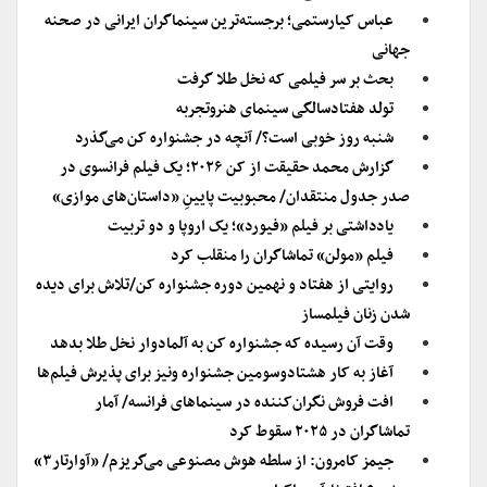
عباس کیارستمی؛ برجسته‌ترین سینماگران ایرانی در صحنه
جهانی
بحث بر سر فیلمی که نخل طلا گرفت
تولد هفتادسالگی سینمای هنروتجربه
شنبه روز خوبی است؟/ آنچه در جشنواره کن می‌گذرد
گزارش محمد حقیقت از کن ۲۰۲۶؛ یک فیلم فرانسوی در
صدر جدول منتقدان/ محبوبیت پایینِ «داستان‌های موازی»
یادداشتی بر فیلم «فیورد»؛ یک اروپا و دو تربیت
فیلم «مولن» تماشاگران را منقلب کرد
روایتی از هفتاد و نهمین دوره جشنواره کن/تلاش برای دیده
شدن زنان فیلمساز
وقت آن رسیده که جشنواره کن به آلمادوار نخل طلا بدهد
آغاز به کار هشتادوسومین جشنواره ونیز برای پذیرش فیلم‌ها
افت فروش نگران‌کننده در سینماهای فرانسه/ آمار
تماشاگران در ۲۰۲۵ سقوط کرد
جیمز کامرون: از سلطه هوش مصنوعی می‌گریزم/ «آوارتار۳»