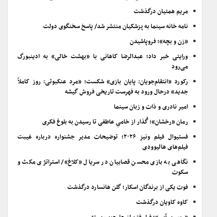
مریم همتیان درگذشت
نامه خانه سینما به پزشکیان منتشر شد/ پاسخ سخنگوی دولت
«زن و بچه»؛ فروپاشیدن
ورایتی خبر داد؛ عبدالرضا کاهانی با «بهشت خالی» به ادینبورگ
می‌رود
رکورد «انتقام‌جویان: پایان بازی» شکست؛ «مرد عنکبوتی: روز کاملاً
جدید» درحال ورود به فهرست تاریخی فروش گیشه
امیر نادری و ذات و زبان سینما
رمان «رخشان»؛ گُذار از خامیِ عاطفی تا رسیدن به بلوغ فکری
فستیوال فیلم ونیز ۲۰۲۶؛ توضیحات مدیر جشنواره درباره غیبت
فیلم‌های هالیوودی
نگاهی به بازی محسن قصابیان در سریال «کلاغ»/ استراتژی مکث و
سکوت
فوت یکی از برندگان اسکار؛ گلن هانسارد درگذشت
کاوه کاویان درگذشت