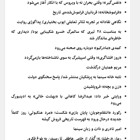
«نفس‌گیر»؛ وقتی بحران نه با ویروس که با انکار آغاز می‌شود
«فراموشخانه»؛ قربانیان فراموش‌شده‌ی تاریخ
نگاهی نقادانه بر تجربه تئاتر تعاملی ایوب بختیاری/ پداگوژی روایت
به مناسبت ۲۸ تیری که سالمرگ خسرو شکیبایی بود/ دیداری که
خاطره‌ای ماندگار شد
کمدی «مادرکیو» دوباره روی صحنه می‌رود
«روز افشاگری»؛ وقتی اسپیلبرگ به سوی ناشناخته‌ها بازمی‌گردد
مریم همتیان درگذشت
نامه خانه سینما به پزشکیان منتشر شد/ پاسخ سخنگوی دولت
«زن و بچه»؛ فروپاشیدن
ورایتی خبر داد؛ عبدالرضا کاهانی با «بهشت خالی» به ادینبورگ
می‌رود
رکورد «انتقام‌جویان: پایان بازی» شکست؛ «مرد عنکبوتی: روز کاملاً
جدید» درحال ورود به فهرست تاریخی فروش گیشه
امیر نادری و ذات و زبان سینما
رمان «رخشان»؛ گُذار از خامیِ عاطفی تا رسیدن به بلوغ فکری