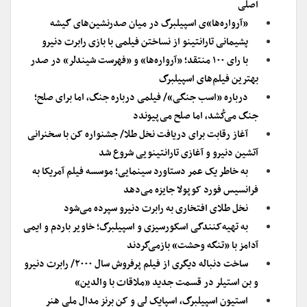
اصلی
«آرواره‌ها»ی اسپیلبرگ در میان صدرنشین‌های گیشه
پشیمانی تارانتینو از نساختن فیلمی با بازی رابرت دنیرو
با رای ۱۰۰ منتقد؛ «آرواره‌ها» و «فهرست شیندلر» در صدر
بهترین فیلم‌های اسپیلبرگ
درباره «اسب جنگی»/ فیلمی درباره جنگ، اما برای صلح؛
جنگ می‌کُشد، اما صلح می‌پیوندد
آغاز رقابت برای دریافت نخل طلا/ جشنواره کن با سخنرانی
آتشین دنیرو و آغازی تارانتینویی شروع شد
به خاطر یک عمر دستاورد سینمایی؛ موسسه فیلم آمریکا به
فرانسیس فورد کوپولا جایزه می‌دهد
نخل طلای افتخاری به رابرت دنیرو سپرده می‌شود
به تهیه‌کنندگی اسکورسیزی و اسپیلبرگ؛ خاویر باردم و ایمی
آدامز با «تنگه وحشت» بازمی‌گردند
ساخت دنباله دیگری از فیلم پرفروش سال ۲۰۰۰/ رابرت دنیرو
و بن استیلر در قسمت جدید «ملاقات با والدین»
استیون اسپیلبرگ، اسپایک لی و کن برنز مدال ملی هنر