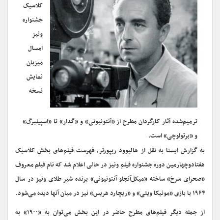
کلاسیک
جشنواره
ونیز
امسال
میزبان
نمایش
نسخه
ترمیم‌شده آثار کارگردان مطرح از «آنتونیونی» و «گدار» تا «اسپیلبرگ»
و «برتولوچی» است.
به گزارش ایسنا به نقل از هالیوود ریپورتر، فهرست فیلم‌های بخش کلاسیک
هفتادوچهارمین دوره جشنواره فیلم ونیز در حالی اعلام شد که نام فیلم معروف
«صحرای سرخ» ساخته «میکل‌آنجلو آنتونیونی» برنده شیر طلای ونیز در سال
۱۹۶۴ با بازی «مونیکا ویتی» و «ریچارد هریس» نیز در میان آنها دیده می‌شود.
از جمله دیگر فیلم‌های مطرح حاضر در این بخش می‌توان به «۱۹۰۰» به