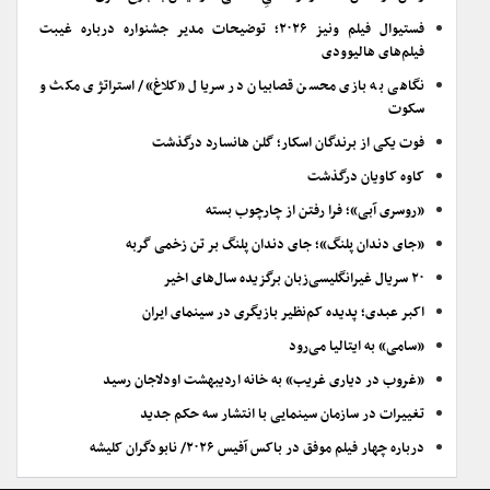
فستیوال فیلم ونیز ۲۰۲۶؛ توضیحات مدیر جشنواره درباره غیبت
فیلم‌های هالیوودی
نگاهی به بازی محسن قصابیان در سریال «کلاغ»/ استراتژی مکث و
سکوت
فوت یکی از برندگان اسکار؛ گلن هانسارد درگذشت
کاوه کاویان درگذشت
«روسری آبی»؛ فرا رفتن از چارچوب بسته
«جای دندان پلنگ»؛ جای دندان پلنگ بر تن زخمی گربه
۲۰ سریال غیرانگلیسی‌زبان برگزیده سال‌های اخیر
اکبر عبدی؛ پدیده کم‌نظیر بازیگری در سینمای ایران
«سامی» به ایتالیا می‌رود
«غروب در دیاری غریب» به خانه اردیبهشت اودلاجان رسید
تغییرات در سازمان سینمایی با انتشار سه حکم جدید
درباره چهار فیلم موفق در باکس آفیس ۲۰۲۶/ نابودگران کلیشه