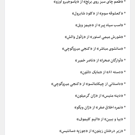
* «طعم چای سبز روی برنج» از «یاسوجیرو اوزو»
* «کعشوقه سوم» از «کلود شابرول»
* «اسب سیاه پیر» از «جیمز ویل»
* «شورش میمی استور» از «رائول والش»
* «سانشوی مباشر» از «کنجی میزوگوچی»
* «آوارگان صحرا» از «ناصر خمیر»
* «دسته ۸۱» از «مایک دلئون»
* «داستانی از چیکاماتسو» از «کنجی میزوگوچی»
* «دینه متیس» از «ژان گرمیلون»
* «نمره اخلاق صفر» از «ژان ویگو»
* «بیا و ببین» از «الیم کلیموف»
* «زیر درختان زیتون» از «جوزپه دسانتیس»