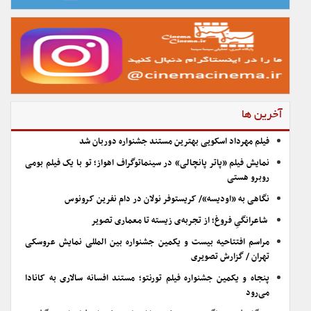
آخرین ها
فیلم مهرداد اسکویی بهترین مستند جشنواره دوربان شد
نمایش فیلم «پاتر پانچالی» در سینماتوگراف اهواز؛ تو با یک فیلم بومی
روبرو هستی
نگاهی به «اودیسه»/ کریستوفر نولان در دام نفرین کرونوس
شاعرانگیِ فروغ؛ از تجربه‌ی زیسته تا معماری تصویر
مراسم افتتاحیه بیست و یکمین جشنواره بین المللی نمایش عروسکی
تهران / گزارش تصویری
پنجاه و یکمین جشنواره فیلم تورنتو؛ مستند افسانه سالاری به کانادا
می‌رود