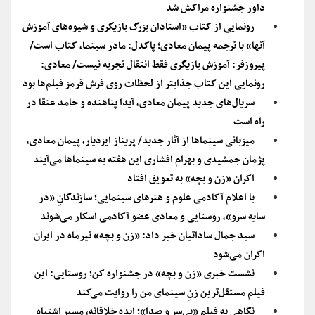
داور جشنواره مراکش شد
رونمایی از کتاب «استادان بزرگ بازیگری و شیوه‌های آموزش
آنها» با ترجمه پیمان معادی؛ پاکدل: مادر سینما، کتاب است/
پیروزفر: آموزش بازیگری فقط انتقال تجربه نیست/ معادی:
رونمایی این کتاب جذابتر از لحظات روی فرش قرمز فیلم‌ها بود
سریال‌های جدید پیمان معادی، آیدا پناهنده و حامد عنقا در
راه است
میزبانی سینماها از آثار جدید/ پریناز ایزدیار، پیمان معادی،
پژمان جمشیدی و بهرام افشاری این هفته به سینماها می‌آیند
اکران «زن و بچه» به تعویق افتاد
با اعلام آکادمی علوم و هنرهای سینمایی؛ سازندگانِ «در
سایه سرو»، روستایی و معادی عضو آکادمی اسکار می‌شوند
سید جمال ساداتیان خبر داد: «زن و بچه» تیرماه در ایران
اکران می‌شود
نشست خبری «زن و بچه» در جشنواره کن؛ روستایی: این
فیلم مستقل‌ترین زنِ سینمای من را روایت می‌کند
نگاهی به فیلم «بی‌سر و صدا»؛ ایده خلاقانه، مسیر اشتباه