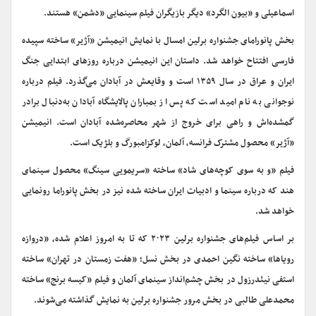
اسماعیلی و «بیون الگرد» دیگر بازیگران فیلم سینمایی «دشمن» هستند.
بخش پانورامای جشنواره برلین امسال با نمایش انیمیشن «آژیر» ساخته سپیده
فارسی افتتاح خواهد شد. داستان این انیمیشن درباره روزهای ابتدایی جنگ
ایران و عراق در سال ۱۳۵۹ است و وقایعش در آبادان می‌گذرد. فیلم درباره
نوجوانی به نام امید است که پس از بمباران پالایشگاه‌ آبادان به‌دنبال برادر
گمشده‌اش و راهی برای خروج از شهر محاصره‌شده آبادان است. انیمیشن
«آژیر» محصول مشترک فرانسه، آلمان، لوکزامبورگ و بلژیک است.
فیلم «و به سوی کوچه‌های شاد» ساخته «سریمویی سینگ» محصول سینمای
هند که درباره سینما و ادبیات ایران ساخته شده نیز در بخش پانوراما رونمایی
خواهد شد.
بر اساس فیلم‌های جشنواره برلین ۲۰۲۳ که تا به امروز اعلام شده، «دروازه
رویاها» ساخته نگین احمدی در بخش نسل؛ «هفت زمستان در تهران» ساخته
استفی نیئدرزول در بخش چشم‌انداز سینمای آلمان و فیلم «کیسه برنج» ساخته
محمدعلی طالبی در بخش مرور جشنواره برلین به نمایش گذاشته می‌شوند.