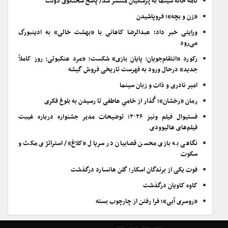
نامه خانه سینما به پزشکیان منتشر شد/ پاسخ سخنگوی دولت
«زن و بچه»؛ فروپاشیدن
ورایتی خبر داد؛ عبدالرضا کاهانی با «بهشت خالی» به ادینبورگ
می‌رود
رکورد «انتقام‌جویان: پایان بازی» شکست؛ «مرد عنکبوتی: روز کاملاً
جدید» درحال ورود به فهرست تاریخی فروش گیشه
امیر نادری و ذات و زبان سینما
رمان «رخشان»؛ گُذار از خامیِ عاطفی تا رسیدن به بلوغ فکری
فستیوال فیلم ونیز ۲۰۲۶؛ توضیحات مدیر جشنواره درباره غیبت
فیلم‌های هالیوودی
نگاهی به بازی محسن قصابیان در سریال «کلاغ»/ استراتژی مکث و
سکوت
فوت یکی از برندگان اسکار؛ گلن هانسارد درگذشت
کاوه کاویان درگذشت
«روسری آبی»؛ فرا رفتن از چارچوب بسته