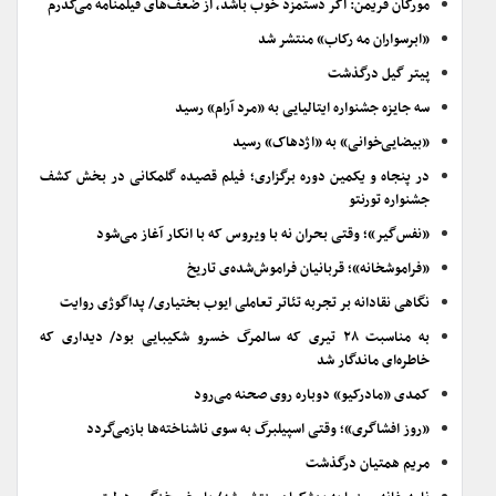
مورگان فریمن: اگر دستمزد خوب باشد، از ضعف‌های فیلمنامه می‌گذرم
«ابرسواران مه رکاب» منتشر شد
پیتر گیل درگذشت
سه جایزه جشنواره ایتالیایی به «مرد آرام» رسید
«بیضایی‌خوانی» به «اژدهاک» رسید
در پنجاه و یکمین دوره برگزاری؛ فیلم قصیده گلمکانی در بخش کشف
جشنواره تورنتو
«نفس‌گیر»؛ وقتی بحران نه با ویروس که با انکار آغاز می‌شود
«فراموشخانه»؛ قربانیان فراموش‌شده‌ی تاریخ
نگاهی نقادانه بر تجربه تئاتر تعاملی ایوب بختیاری/ پداگوژی روایت
به مناسبت ۲۸ تیری که سالمرگ خسرو شکیبایی بود/ دیداری که
خاطره‌ای ماندگار شد
کمدی «مادرکیو» دوباره روی صحنه می‌رود
«روز افشاگری»؛ وقتی اسپیلبرگ به سوی ناشناخته‌ها بازمی‌گردد
مریم همتیان درگذشت