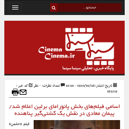
Toggle
avigation
تاریخ انتشار:1401/10/28 - 21:30
تعداد نظرات: ۰ نظر
کد خبر :
183731
اسامی فیلم‌های بخش پانورامای برلین اعلام شد/
پیمان معادی در نقش یک کشتی‌گیر پناهنده
فیلم «دشمن»