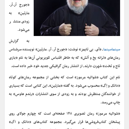
«جورج آر.آر.
مارتین» به
زودی منتشر
می‌شود.
به گزارش
سینماسینما
، «آی. بی تایمز» نوشت: «جورج آر. آر. مارتین» نویسنده سرشناس
رمان‌های «ترانه یخ و آتش» که به خاطر اقتباس تلویزیونی آن‌ها به نام «بازی
تاج و تخت» شهرت دارند، از انتشار رمان گرافیکی جدید خود خبر داده است.
نام این کتاب «شوالیه مرموز» است که بخشی از مجموعه رمان‌های کوتاه
«دانک و اِگ» محسوب می‌شود. به گفته «مارتین»، این کتابی است که بسیاری
از خوانندگان منتظرش بودند و به زودی از سوی انتشارات «رندم هاوس» به
چاپ می‌رسد.
«شوالیه مرموز» رمان تصویری ۱۴۸ صفحه‌ای است که چهارم جولای روی
پیشخان کتاب‌فروشی‌ها قرار می‌گیرد. مجموعه کتاب‌های «دانک و اگ»