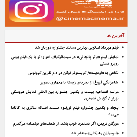
آخرین ها
فیلم مهرداد اسکویی بهترین مستند جشنواره دوربان شد
نمایش فیلم «پاتر پانچالی» در سینماتوگراف اهواز؛ تو با یک فیلم بومی
روبرو هستی
نگاهی به «اودیسه»/ کریستوفر نولان در دام نفرین کرونوس
شاعرانگیِ فروغ؛ از تجربه‌ی زیسته تا معماری تصویر
مراسم افتتاحیه بیست و یکمین جشنواره بین المللی نمایش عروسکی
تهران / گزارش تصویری
پنجاه و یکمین جشنواره فیلم تورنتو؛ مستند افسانه سالاری به کانادا
می‌رود
مورگان فریمن: اگر دستمزد خوب باشد، از ضعف‌های فیلمنامه می‌گذرم
«ابرسواران مه رکاب» منتشر شد