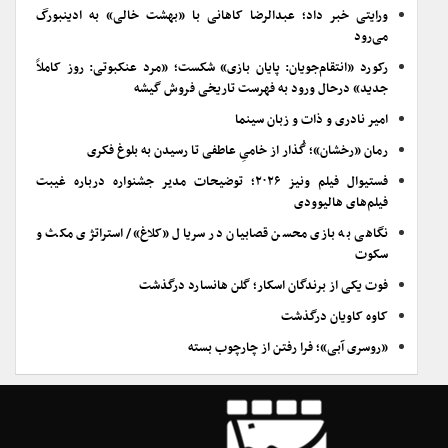
ورایتی خبر داد؛ عبدالرضا کاهانی با «بهشت خالی» به ادینبورگ
می‌رود
رکورد «انتقام‌جویان: پایان بازی» شکست؛ «مرد عنکبوتی: روز کاملاً
جدید» درحال ورود به فهرست تاریخی فروش گیشه
امیر نادری و ذات و زبان سینما
رمان «رخشان»؛ گُذار از خامیِ عاطفی تا رسیدن به بلوغ فکری
فستیوال فیلم ونیز ۲۰۲۶؛ توضیحات مدیر جشنواره درباره غیبت
فیلم‌های هالیوودی
نگاهی به بازی محسن قصابیان در سریال «کلاغ»/ استراتژی مکث و
سکوت
فوت یکی از برندگان اسکار؛ گلن هانسارد درگذشت
کاوه کاویان درگذشت
«روسری آبی»؛ فرا رفتن از چارچوب بسته