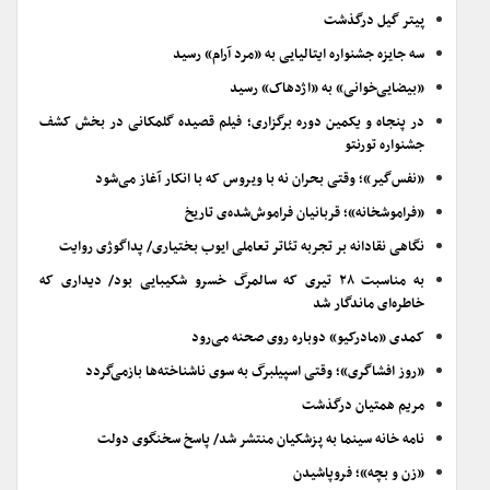
پیتر گیل درگذشت
سه جایزه جشنواره ایتالیایی به «مرد آرام» رسید
«بیضایی‌خوانی» به «اژدهاک» رسید
در پنجاه و یکمین دوره برگزاری؛ فیلم قصیده گلمکانی در بخش کشف
جشنواره تورنتو
«نفس‌گیر»؛ وقتی بحران نه با ویروس که با انکار آغاز می‌شود
«فراموشخانه»؛ قربانیان فراموش‌شده‌ی تاریخ
نگاهی نقادانه بر تجربه تئاتر تعاملی ایوب بختیاری/ پداگوژی روایت
به مناسبت ۲۸ تیری که سالمرگ خسرو شکیبایی بود/ دیداری که
خاطره‌ای ماندگار شد
کمدی «مادرکیو» دوباره روی صحنه می‌رود
«روز افشاگری»؛ وقتی اسپیلبرگ به سوی ناشناخته‌ها بازمی‌گردد
مریم همتیان درگذشت
نامه خانه سینما به پزشکیان منتشر شد/ پاسخ سخنگوی دولت
«زن و بچه»؛ فروپاشیدن