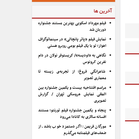
آخرین ها
فیلم مهرداد اسکویی بهترین مستند جشنواره
دوربان شد
نمایش فیلم «پاتر پانچالی» در سینماتوگراف
اهواز؛ تو با یک فیلم بومی روبرو هستی
نگاهی به «اودیسه»/ کریستوفر نولان در دام
نفرین کرونوس
شاعرانگیِ فروغ؛ از تجربه‌ی زیسته تا
معماری تصویر
مراسم افتتاحیه بیست و یکمین جشنواره بین
المللی نمایش عروسکی تهران / گزارش
تصویری
پنجاه و یکمین جشنواره فیلم تورنتو؛ مستند
افسانه سالاری به کانادا می‌رود
مورگان فریمن: اگر دستمزد خوب باشد، از
ضعف‌های فیلمنامه می‌گذرم