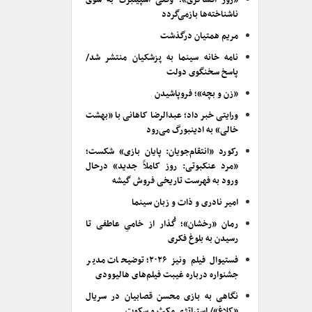
«روز افشاگری»؛ وقتی اسپیلبرگ به سوی
ناشناخته‌ها بازمی‌گردد
مریم همتیان درگذشت
نامه خانه سینما به پزشکیان منتشر شد/
پاسخ سخنگوی دولت
«زن و بچه»؛ فروپاشیدن
ورایتی خبر داد؛ عبدالرضا کاهانی با «بهشت
خالی» به ادینبورگ می‌رود
رکورد «انتقام‌جویان: پایان بازی» شکست؛
«مرد عنکبوتی: روز کاملاً جدید» درحال
ورود به فهرست تاریخی فروش گیشه
امیر نادری و ذات و زبان سینما
رمان «رخشان»؛ گُذار از خامیِ عاطفی تا
رسیدن به بلوغ فکری
فستیوال فیلم ونیز ۲۰۲۶؛ توضیحات مدیر
جشنواره درباره غیبت فیلم‌های هالیوودی
نگاهی به بازی محسن قصابیان در سریال
«کلاغ»/ استراتژی مکث و سکوت