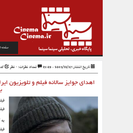
صفحه ا
تاریخ انتشار:1403/11/27 - 15:49
تعداد نظرات: ۰ نظر
کد خبر
اهدای جوایز سالانه فیلم و تلویزیون ای
ب
فیل
فیل
به 
فیل