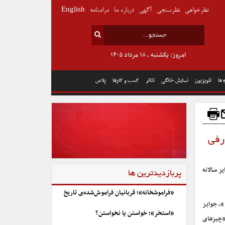
نظرخواهی
نظرسنجی
آگهی
درباره ما
مرامنامه
English
امروز: یکشنبه , ۱۸ مرداد ۱۴۰۵
 ها
تلویزیون
نمایش خانگی
تئاتر
کسب و کارها
پلاس
رفی
ز سالانه
پربازدیدترین ها
«فراموشخانه»؛ قربانیان فراموش‌شده‌ی تاریخ
»، جوایز
«استخر»؛ خواستن یا نخواستن؟
 «چیزهای