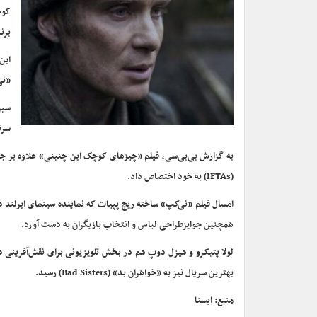
برن
این
«نی
سیر
سرنوشت» (The Outrun) و ب
به گزارش بی‌بی‌سی، فیلم «چیزهای کوچک این چنینی» علاوه بر جایزه 
(IFTAs) به خود اختصاص داد.
همچنین جوایزطراحی لباس و انتخاب بازیگران به دست آورد.
بهترین سریال نیز به «خواهران بد» (Bad Sisters) رسید.
منبع: ایسنا