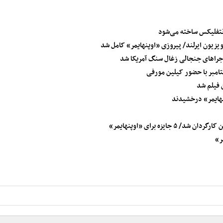
 نتفلیکس ساخته می‌شود
ویزیون ایرلند/ پیروزی «اوپنهایمر» کامل شد
اجراهای جنجالی زغال سنگ آمریکا شد
تامبر با حضور کیلین مورفی
نهایمر» درخشیدند
ایزه برای «اوپنهایمر»
ر»