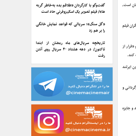
 کلر کیگان است،
گفت‌وگو با کارگردان «طلاقم بده به خاطر گربه
ها»/ فیلم تصویر یک اسکیزوفرنی حاد است
«گل سنگ»؛ سریالی که قواعد نمایش خانگی
ران فیلم
را بر هم زد
تاریخچه سریال‌های ماه رمضان از ابتدا
«فرار از
تاکنون/ در دهه هشتاد ۴۰ سریال روی آنتن
رفت
ن ایرلند
 جایزه کارگردانی و
ه بازیگر شدند و جایزه