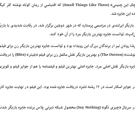
کوچک این چنینی» (Small Things Like These) که اقتباسی از رمان کوتاه نوشته
ده این جایزه شد.
 بازیگر ایرلندی در مراسمی پرستاره که در شهر دوبلین برگزار شد، در رقابت شدیدی با بازیگ
‌کپ»، توانست جایزه بهترین بازیگر مرد را از آن خود کند.
شا رونان نیز از برندگان بزرگ این رویداد بود و توانست جایزه بهترین بازیگر زن برای فیلم 
هترین بازیگر نقش مکمل زن برای فیلم «بلیتز» (Blitz) را دریافت کند.
بازیگر نقش اصلی مرد، جایزه اصلی بهترین فیلم و فیلمنامه را هم از جوایز فیلم و تلویزیو
امسال فیلم «نی‌کپ» ساخته ریچ پپیات که نماینده سینمای ایرلند در جوایز اسکار است در ۱۷ رشته نامزد دریافت جایزه شده بود. این فیلم در نهایت
لولا پتیکرو و هیزل دوپ هم در بخش تلویزیونی برای نقش‌آفرینی در سریال «چیزی نگو» (Say Nothing) محصول شبکه دیزنی پلاس برنده جایز