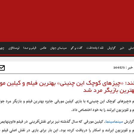
صلی
خبر
گزارش
نقد / یادداشت
گفت و گو
سینمای جهان
عکس
فیلم و صدا
نوستالژی
چهره
 : 206175
رلند؛ «چیزهای کوچک این چنینی» بهترین فیلم و کیلین مو
هترین بازیگر مرد شد
م «چیزهای کوچک این چنینی» با بازی کیلین مورفی جایزه بهترین فیلم و بازیگر مرد جوای
م و تلویزیون ایرلند را به خود اختصاص داد.
گزارش
سینماسینما
، کیلین مورفی که سال گذشته نیز برای نقش‌آفرینی در فیلم «اوپنهایمر
م و تلویزیون ایرلند و اسکار را دریافت کرده بود، این بار برای بازی در نقش اصلی فیلم