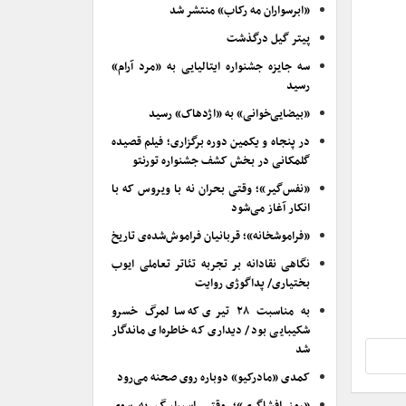
«ابرسواران مه رکاب» منتشر شد
پیتر گیل درگذشت
سه جایزه جشنواره ایتالیایی به «مرد آرام»
رسید
«بیضایی‌خوانی» به «اژدهاک» رسید
در پنجاه و یکمین دوره برگزاری؛ فیلم قصیده
گلمکانی در بخش کشف جشنواره تورنتو
«نفس‌گیر»؛ وقتی بحران نه با ویروس که با
انکار آغاز می‌شود
«فراموشخانه»؛ قربانیان فراموش‌شده‌ی تاریخ
نگاهی نقادانه بر تجربه تئاتر تعاملی ایوب
بختیاری/ پداگوژی روایت
به مناسبت ۲۸ تیری که سالمرگ خسرو
شکیبایی بود/ دیداری که خاطره‌ای ماندگار
شد
کمدی «مادرکیو» دوباره روی صحنه می‌رود