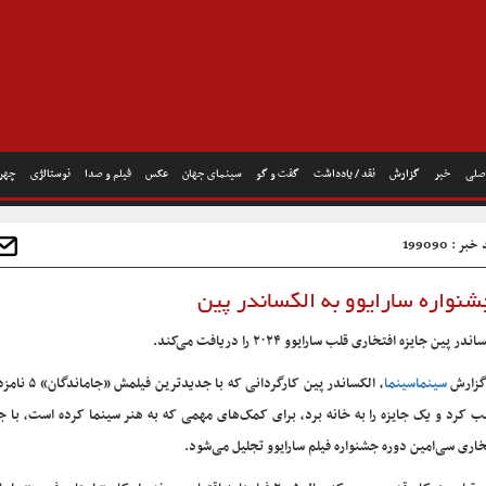
صلی
خبر
گزارش
نقد / یادداشت
گفت و گو
سینمای جهان
عکس
فیلم و صدا
نوستالژی
چهره
بر : 199090
نواره سارایوو به الکساندر پین
ندر پین جایزه افتخاری قلب سارایوو ۲۰۲۴ را دریافت می‌کند.
گزارش
سینماسینما
، الکساندر پین کارگردانی که
 کرد و یک جایزه را به خانه برد، برای کمک‌های مهمی که به هنر سینما کرده است، با ج
خاری سی‌امین دوره جشنواره فیلم سارایوو تجلیل می‌شود.