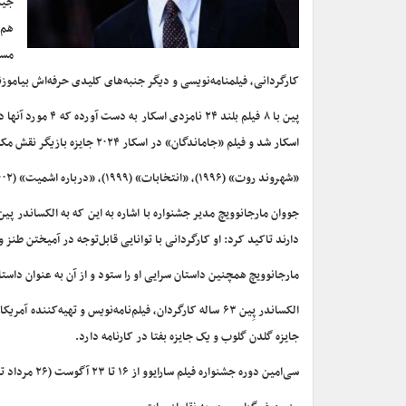
هم 
مست
کارگردانی، فیلمنامه‌نویسی و دیگر جنبه‌های کلیدی حرفه‌اش بیاموزن
اسکار شد و فیلم «جاماندگان» در اسکار ۲۰۲۴ جایزه بازیگر نقش مکمل زن را کسب کرد.
«شهروند روت» (۱۹۹۶)، «انتخابات» (۱۹۹۹)، «درباره اشمیت» (۲۰۰۲)، «زادگان» (۲۰۱۱)، «نبراسکا» (۲۰۱۳) و «کوچک سازی» (۲۰۱۷) از جمله فیلم‌های اوست.
جووان مارجانوویچ مدیر جشنواره با اشاره به این که به الکساندر پی
دارند تاکید کرد: او کارگردانی با توانایی قابل‌توجه در آمیختن ط
مارجانوویچ همچنین داستان سرایی او را ستود و از آن به عنوان داس
جایزه گلدن گلوب و یک جایزه بفتا در کارنامه دارد.
سی‌امین دوره جشنواره فیلم سارایوو از ۱۶ تا ۲۳ آگوست (۲۶ مرداد تا ۲ شهریور) برگزار می‌شود.