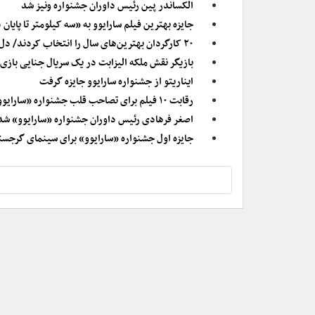
الکساندر پین رئیس داوران جشنواره ونیز شد
جایزه بهترین فیلم سارایوو به «سه کیلومتر تا پایان 
۲۰ کارگردان بهترین‌های سال را انتخاب کردند/ دل تورو تا وس اندرسون
بازیگر نقش ملکه الیزابت در یک سریال جنایی بازی 
ایناریتو از جشنواره سارایوو جایزه گرفت
رقابت ۱۰ فیلم برای تصاحب قلب جشنواره «سارایوو»
اصغر فرهادی رئیس داوران جشنواره «سارایوو» شد
جایزه اول جشنواره «سارایوو» برای سینمای گرجست