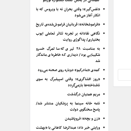
گلمکانی در بخش کشف جشنواره تورنتو
«نفس‌گیر»؛ وقتی بحران نه با ویروس که با
انکار آغاز می‌شود
«فراموشخانه»؛ قربانیان فراموش‌شده‌ی تاریخ
نگاهی نقادانه بر تجربه تئاتر تعاملی ایوب
بختیاری/ پداگوژی روایت
به مناسبت ۲۸ تیری که سالمرگ خسرو
شکیبایی بود/ دیداری که خاطره‌ای ماندگار
شد
کمدی «مادرکیو» دوباره روی صحنه می‌رود
«روز افشاگری»؛ وقتی اسپیلبرگ به سوی
ناشناخته‌ها بازمی‌گردد
مریم همتیان درگذشت
نامه خانه سینما به پزشکیان منتشر شد/
پاسخ سخنگوی دولت
«زن و بچه»؛ فروپاشیدن
ورایتی خبر داد؛ عبدالرضا کاهانی با «بهشت