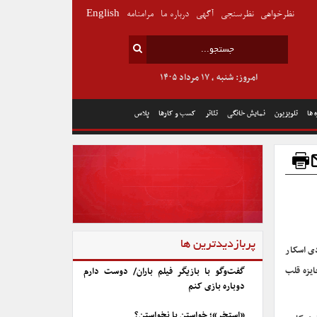
نظرخواهی
نظرسنجی
آگهی
درباره ما
مرامنامه
English
امروز: شنبه , ۱۷ مرداد ۱۴۰۵
 ها
تلویزیون
نمایش خانگی
تئاتر
کسب و کارها
پلاس
پربازدیدترین ها
 با جدیدترین فیلمش «جاماندگان» ۵ نامزدی اسکار
ایزه قلب
گفت‌وگو با بازیگر فیلم باران/ دوست دارم
دوباره بازی کنم
«استخر»؛ خواستن یا نخواستن؟