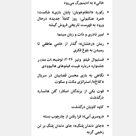
خالی» به ادینبورگ می‌رود
رکورد «انتقام‌جویان: پایان بازی» شکست؛
«مرد عنکبوتی: روز کاملاً جدید» درحال
ورود به فهرست تاریخی فروش گیشه
امیر نادری و ذات و زبان سینما
رمان «رخشان»؛ گُذار از خامیِ عاطفی تا
رسیدن به بلوغ فکری
فستیوال فیلم ونیز ۲۰۲۶؛ توضیحات مدیر
جشنواره درباره غیبت فیلم‌های هالیوودی
نگاهی به بازی محسن قصابیان در سریال
«کلاغ»/ استراتژی مکث و سکوت
فوت یکی از برندگان اسکار؛ گلن هانسارد
درگذشت
کاوه کاویان درگذشت
«روسری آبی»؛ فرا رفتن از چارچوب بسته
«جای دندان پلنگ»؛ جای دندان پلنگ بر تن
زخمی گربه