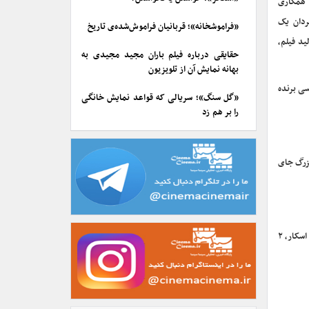
» را با همکاری
ردان یک
«فراموشخانه»؛ قربانیان فراموش‌شده‌ی تاریخ
ید فیلم،
حقایقی درباره فیلم باران مجید مجیدی به
بهانه نمایش آن از تلویزیون
ده است. او ۲ بار برای فیلمنامه اقتباسی برنده
«گل سنگ»؛ سریالی که قواعد نمایش خانگی
را بر هم زد
بزرگ جای
الکساندر پِین ۶۳ ساله کارگردان، فیلم‌نامه‌نویس و تهیه‌کننده آمریکایی است. فیلم‌های او برای نگاه طنزآمیز به جامعه معاصر آمریکا معروف هستند. وی ۲ جایزه اسکار، ۲