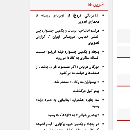
آخرین ها
شاعرانگیِ فروغ؛ از تجربه‌ی زیسته تا
معماری تصویر
مراسم افتتاحیه بیست و یکمین جشنواره بین
المللی نمایش عروسکی تهران / گزارش
تصویری
پنجاه و یکمین جشنواره فیلم تورنتو؛ مستند
افسانه سالاری به کانادا می‌رود
مورگان فریمن: اگر دستمزد خوب باشد، از
ضعف‌های فیلمنامه می‌گذرم
«ابرسواران مه رکاب» منتشر شد
پیتر گیل درگذشت
سه جایزه جشنواره ایتالیایی به «مرد آرام»
رسید
«بیضایی‌خوانی» به «اژدهاک» رسید
در پنجاه و یکمین دوره برگزاری؛ فیلم قصیده