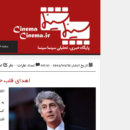
صفحه ا
تاریخ انتشار:1403/05/11 - 08:57
تعداد نظرات: ۰ نظر
کد خ
اهدای قلب جش
الکسا
به 
کسب
افت