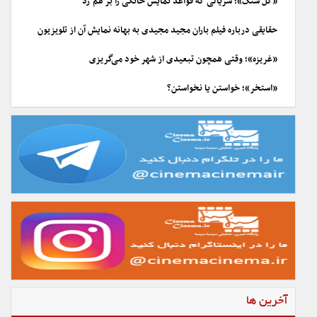
«گل سنگ»؛ سریالی که قواعد نمایش خانگی را بر هم زد
حقایقی درباره فیلم باران مجید مجیدی به بهانه نمایش آن از تلویزیون
«غریزه»؛ وقتی همچون تبعیدی از شهر خود می‌گریزی
«استخر»؛ خواستن یا نخواستن؟
آخرین ها