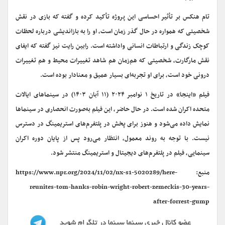
تام هنکس بر تأثیر احساسی این پروژه تأکید کرده و گفته که بازی در نقش
شخصیتی که همواره در حال گذر زمان است، او را به بازاندیشی درباره لحظات
کوچک زندگی و ارتباطات انسانی واداشته است. رابین رایت نیز گفته که ایفای
نقش مارگارت، شخصیتی که هم‌زمان هم شاهد تغییرات محیط و هم تغییرات
درونی خود است، برای او تجربه‌ای بسیار عمیق و معنادار بوده است.
فیلم «اینجا» در تاریخ ۱ نوامبر ۲۰۲۴ (۱۱ آبان ۱۴۰۳) در سینماهای ایالات
متحده اکران شده است. در حال حاضر، این فیلم به‌صورت انحصاری در سینماها
نمایش داده می‌شود و هنوز برای پخش در پلتفرم‌های استریمینگ در دسترس
نیست. با توجه به روند معمول، انتظار می‌رود پس از پایان دوره اکران
سینمایی، فیلم در پلتفرم‌های دیجیتال و استریمینگ منتشر شود.
منبع: https://www.npr.org/2024/11/02/nx-s1-5020289/here-
reunites-tom-hanks-robin-wright-robert-zemeckis-30-years-
after-forrest-gump