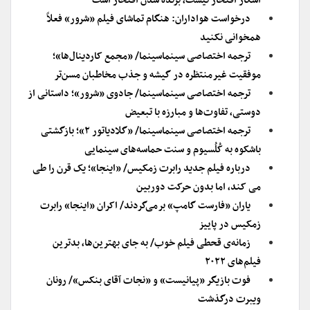
اسکار افتخار نیست، برنده شدن افتخار است
درخواست هواداران: هنگام تماشای فیلم «شرور» فعلاً
همخوانی نکنید
ترجمه اختصاصی سینماسینما/ «مجمع کاردینال‌ها»؛
موفقیت غیرمنتظره در گیشه و جذب مخاطبان مسن‌تر
ترجمه اختصاصی سینماسینما/ جادوی «شرور»؛ داستانی از
دوستی، تفاوت‌ها و مبارزه با تبعیض
ترجمه اختصاصی سینماسینما/ «گلادیاتور ۲»؛ بازگشتی
باشکوه به کُلُسیوم و سنت حماسه‌های سینمایی
درباره فیلم جدید رابرت زمکیس/ «اینجا»؛ یک قرن را طی
می کند، اما بدون حرکت دوربین
یاران «فارست گامپ» برمی‌گردند/ اکران «اینجا» رابرت
زمکیس در پاییز
زمانه‌ی قحطی فیلم خوب/ به جای بهترین‌ها، بدترین
فیلم‌های ۲۰۲۲
فوت بازیگر «پیانیست» و «نجات آقای بنکس»/ رونان
ویبرت درگذشت