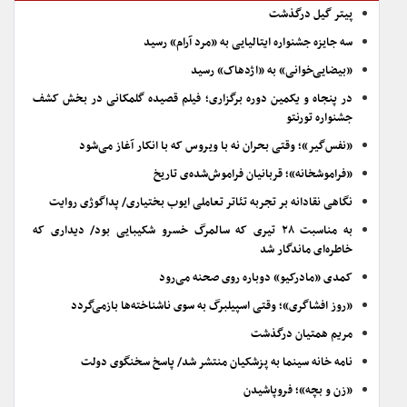
پیتر گیل درگذشت
سه جایزه جشنواره ایتالیایی به «مرد آرام» رسید
«بیضایی‌خوانی» به «اژدهاک» رسید
در پنجاه و یکمین دوره برگزاری؛ فیلم قصیده گلمکانی در بخش کشف
جشنواره تورنتو
«نفس‌گیر»؛ وقتی بحران نه با ویروس که با انکار آغاز می‌شود
«فراموشخانه»؛ قربانیان فراموش‌شده‌ی تاریخ
نگاهی نقادانه بر تجربه تئاتر تعاملی ایوب بختیاری/ پداگوژی روایت
به مناسبت ۲۸ تیری که سالمرگ خسرو شکیبایی بود/ دیداری که
خاطره‌ای ماندگار شد
کمدی «مادرکیو» دوباره روی صحنه می‌رود
«روز افشاگری»؛ وقتی اسپیلبرگ به سوی ناشناخته‌ها بازمی‌گردد
مریم همتیان درگذشت
نامه خانه سینما به پزشکیان منتشر شد/ پاسخ سخنگوی دولت
«زن و بچه»؛ فروپاشیدن