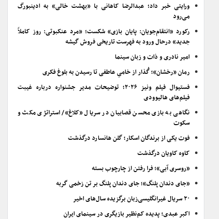
ورایتی خبر داد؛ عبدالرضا کاهانی با «بهشت خالی» به ادینبورگ
می‌رود
رکورد «انتقام‌جویان: پایان بازی» شکست؛ «مرد عنکبوتی: روز کاملاً
جدید» درحال ورود به فهرست تاریخی فروش گیشه
امیر نادری و ذات و زبان سینما
رمان «رخشان»؛ گُذار از خامیِ عاطفی تا رسیدن به بلوغ فکری
فستیوال فیلم ونیز ۲۰۲۶؛ توضیحات مدیر جشنواره درباره غیبت
فیلم‌های هالیوودی
نگاهی به بازی محسن قصابیان در سریال «کلاغ»/ استراتژی مکث و
سکوت
فوت یکی از برندگان اسکار؛ گلن هانسارد درگذشت
کاوه کاویان درگذشت
«روسری آبی»؛ فرا رفتن از چارچوب بسته
«جای دندان پلنگ»؛ جای دندان پلنگ بر تن زخمی گربه
۲۰ سریال غیرانگلیسی‌زبان برگزیده سال‌های اخیر
اکبر عبدی؛ پدیده کم‌نظیر بازیگری در سینمای ایران