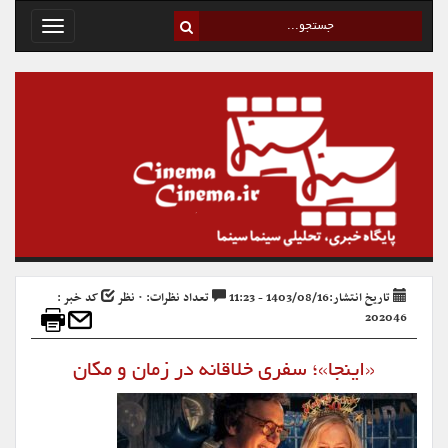
Toggle
avigation
تاریخ انتشار:1403/08/16 - 11:23
تعداد نظرات: ۰ نظر
کد خبر :
202046
«اینجا»؛ سفری خلاقانه در زمان و مکان