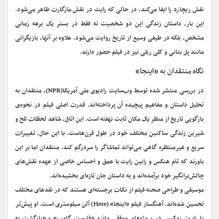
نقش ریچارد را ایفا می‌کند، در حالی که رایت در نقش مارگارت ظاهر می‌شود.
این بار، داستان زندگی این دو شخصیت نه فقط در بستر یک برهه زمانی
مشخص، بلکه در طیفی وسیع از تاریخ روایت می‌شود. علاوه بر آنها، بازیگرانی
مانند پل بتانی و کلی ریلی نیز در فیلم حضور دارند.
نگاه منتقدان به «اینجا»
در بررسی منتشر شده توسط وب‌سایت رادیوی ملی آمریکا(NPR)، منتقدان به
تحلیل داستان و مفاهیم پیچیده آن پرداخته‌اند. قدرت اصلی فیلم در نحوه‌ی
بازگویی تاریخ از منظر یک مکان ثابت نهفته است. این اتاق، شاهد لحظات تلخ و
شیرین زندگی ساکنین مختلف خود در طول قرن‌هاست. با این حال، تغییرات
سریع و غیرمنتظره گاهی می‌تواند تماشاگر را سردرگم کند. منتقدان اما بر این
باورند که تام هنکس و رابین رایت با عمق و احساس خاصی از عهده نقش‌های
چالش‌برانگیز خود برآمده‌اند و به داستان جان تازه‌ای بخشیده‌اند.
موسیقی و طراحی صحنه فیلم از نکات برجسته‌ای هستند که در نقدهای مختلف
تحسین شده‌اند. آهنگساز فیلم «اینجا» (Here) آلن سیلوستری است. او پیش‌تر
با رابرت زمکیس در پروژه‌های موفقی مانند «فارست گامپ» و «بازگشت به