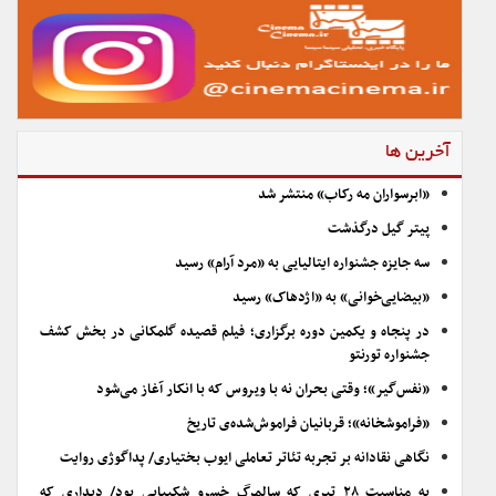
آخرین ها
«ابرسواران مه رکاب» منتشر شد
پیتر گیل درگذشت
سه جایزه جشنواره ایتالیایی به «مرد آرام» رسید
«بیضایی‌خوانی» به «اژدهاک» رسید
در پنجاه و یکمین دوره برگزاری؛ فیلم قصیده گلمکانی در بخش کشف
جشنواره تورنتو
«نفس‌گیر»؛ وقتی بحران نه با ویروس که با انکار آغاز می‌شود
«فراموشخانه»؛ قربانیان فراموش‌شده‌ی تاریخ
نگاهی نقادانه بر تجربه تئاتر تعاملی ایوب بختیاری/ پداگوژی روایت
به مناسبت ۲۸ تیری که سالمرگ خسرو شکیبایی بود/ دیداری که