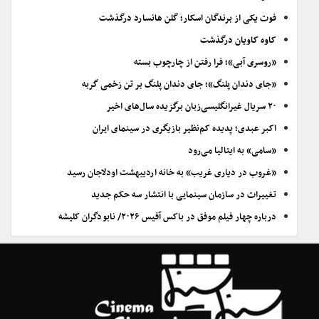
فوت یکی از برندگان اسکار؛ گلن هانسارد درگذشت
کاوه کاویان درگذشت
«روسری آبی»؛ فرا رفتن از چارچوب بسته
«جای دندان پلنگ»؛ جای دندان پلنگ بر تن زخمی گربه
۲۰ سریال غیرانگلیسی‌زبان برگزیده سال‌های اخیر
اکبر عبدی؛ پدیده کم‌نظیر بازیگری در سینمای ایران
«سامی» به ایتالیا می‌رود
«غروب در دیاری غریب» به خانه اردیبهشت اودلاجان رسید
تغییرات در سازمان سینمایی با انتشار سه حکم جدید
درباره چهار فیلم موفق در باکس آفیس ۲۰۲۶/ نابودگران کلیشه