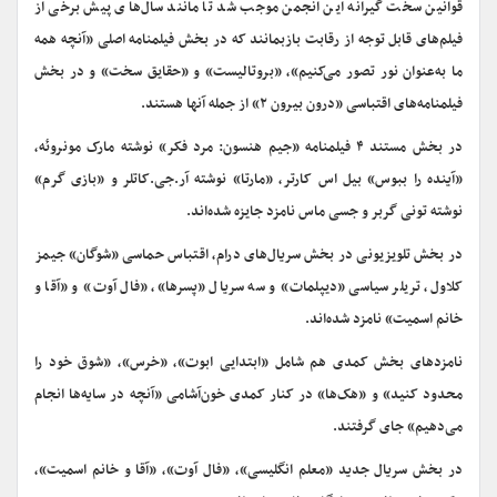
قوانین سخت گیرانه این انجمن موجب شد تا مانند سال‌های پیش برخی از
فیلم‌های قابل توجه از رقابت بازبمانند که در بخش فیلمنامه اصلی «آنچه همه
ما به‌عنوان نور تصور می‌کنیم»، «بروتالیست» و «حقایق سخت» و در بخش
فیلمنامه‌های اقتباسی «درون بیرون ۲» از جمله آنها هستند.
در بخش مستند ۴ فیلمنامه «جیم هنسون: مرد فکر» نوشته مارک مونروئه،
«آینده را ببوس» بیل اس کارتر، «مارتا» نوشته آر.جی.کاتلر و «بازی گرم»
نوشته تونی گربر و جسی ماس نامزد جایزه شده‌اند.
در بخش تلویزیونی در بخش سریال‌های درام، اقتباس حماسی «شوگان» جیمز
کلاول، تریلر سیاسی «دیپلمات» و سه سریال «پسرها»، «فال آوت» و «آقا و
خانم اسمیت» نامزد شده‌اند.
نامزدهای بخش کمدی هم شامل «ابتدایی ابوت»، «خرس»، «شوق خود را
محدود کنید» و «هک‌ها» در کنار کمدی خون‌آشامی «آنچه در سایه‌ها انجام
می‌دهیم» جای گرفتند.
در بخش سریال جدید «معلم انگلیسی»، «فال آوت»، «آقا و خانم اسمیت»،