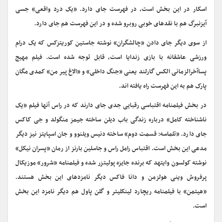
اسکار در این بخش است، در فهرست جای دارد. «یک درد واقعی» جسی
آیزنبرگ هم با نقدهای خوبی روبرو شده و در این فهرست هم جای دارد.
از سوی دیگر جای دادن «چالشگران» نوشته جاستین کوریتزکس که یک درام
ورزشی عاشقانه با بازی زندایا است، قابل توجه شده است. فیلم مهیج
پساآخرالزمانی الکس گارلند یعنی «جنگ داخلی» و «الاغ پیر من» کمدی مگان
پارک هم به این فهرست راه یافته اند.
در بخش فیلمنامه اقتباسی رقبایی جدی جای دارند که در راس آنها فیلم «یک
ناشناخته کامل» درباره زندگی باب دیلن ساخته جیمز منگولد و جی کاکس
جای دارد. «تلماسه: قسمت دوم» ساخته دنیس ویلنوو و جان اسپایتز نیز دیگر
مدعی این بخش است. اقتباس رامل راس و جاسلین بارنز از رمان «پسران نیکل»
نوشته کولسون وایتهد که برنده جایزه پولیتزر شده و فیلمنامه «شرور» موزیکال
پرفروش وینی هولزمن و دانا فاکس دیگر نامزدهای این بخش هستند.
«هیتمن» با فیلمنامه ریچارد لینکلیتر و گلن پاول هم دیگر نامزد این بخش
است.