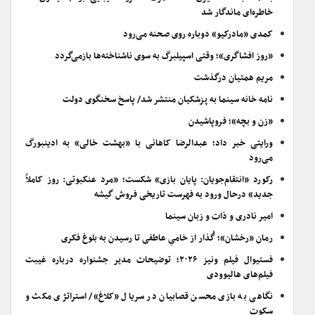
خاطره‌ای ماندگار شد
کمدی «مادرکیو» دوباره روی صحنه می‌رود
«روز افشاگری»؛ وقتی اسپیلبرگ به سوی ناشناخته‌ها بازمی‌گردد
مریم همتیان درگذشت
نامه خانه سینما به پزشکیان منتشر شد/ پاسخ سخنگوی دولت
«زن و بچه»؛ فروپاشیدن
ورایتی خبر داد؛ عبدالرضا کاهانی با «بهشت خالی» به ادینبورگ
می‌رود
رکورد «انتقام‌جویان: پایان بازی» شکست؛ «مرد عنکبوتی: روز کاملاً
جدید» درحال ورود به فهرست تاریخی فروش گیشه
امیر نادری و ذات و زبان سینما
رمان «رخشان»؛ گُذار از خامیِ عاطفی تا رسیدن به بلوغ فکری
فستیوال فیلم ونیز ۲۰۲۶؛ توضیحات مدیر جشنواره درباره غیبت
فیلم‌های هالیوودی
نگاهی به بازی محسن قصابیان در سریال «کلاغ»/ استراتژی مکث و
سکوت