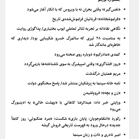
جشنواره تورنتو
«نفس‌گیر»؛ وقتی بحران نه با ویروس که با انکار آغاز می‌شود
«فراموشخانه»؛ قربانیان فراموش‌شده‌ی تاریخ
نگاهی نقادانه بر تجربه تئاتر تعاملی ایوب بختیاری/ پداگوژی روایت
به مناسبت ۲۸ تیری که سالمرگ خسرو شکیبایی بود/ دیداری که
خاطره‌ای ماندگار شد
کمدی «مادرکیو» دوباره روی صحنه می‌رود
«روز افشاگری»؛ وقتی اسپیلبرگ به سوی ناشناخته‌ها بازمی‌گردد
مریم همتیان درگذشت
نامه خانه سینما به پزشکیان منتشر شد/ پاسخ سخنگوی دولت
«زن و بچه»؛ فروپاشیدن
ورایتی خبر داد؛ عبدالرضا کاهانی با «بهشت خالی» به ادینبورگ
می‌رود
رکورد «انتقام‌جویان: پایان بازی» شکست؛ «مرد عنکبوتی: روز کاملاً
جدید» درحال ورود به فهرست تاریخی فروش گیشه
امیر نادری و ذات و زبان سینما