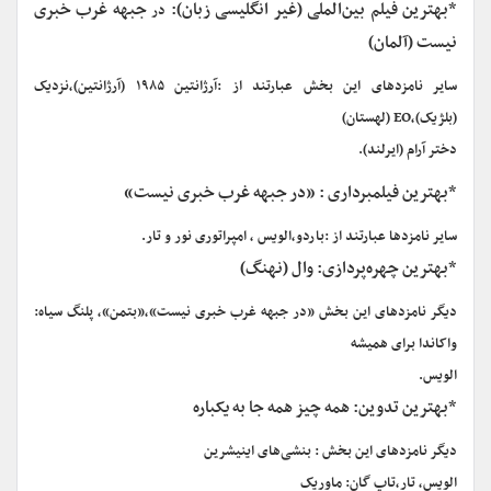
*بهترین فیلم بین‌الملی (غیر انگلیسی زبان):
جبهه غرب خبری
در
نیست (آلمان)
سایر نامزدهای این بخش عبارتند از :آرژانتین ۱۹۸۵ (آرژانتین)،نزدیک
(بلژیک)،EO (لهستان)
دختر آرام (ایرلند).
*بهترین فیلمبرداری : «در جبهه غرب خبری نیست»
سایر نامزدها عبارتند از :باردو،الویس ، امپراتوری نور و تار.
*بهترین چهره‌پردازی: وال (نهنگ)
دیگر نامزدهای این بخش «در جبهه غرب خبری نیست»،«بتمن»، پلنگ سیاه:
واکاندا برای همیشه
الویس.
*بهترین تدوین: همه چیز همه جا به یکباره
دیگر نامزدهای این بخش : بنشی‌های اینیشرین
الویس، تار،تاپ گان: ماوریک