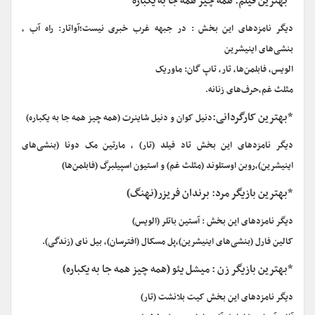
*بهترین فیلم: همه چیز همه جا به یکباره
دیگر نامزدهای این بخش : در جبهه غرب خبری نیست؛آواتار: راه آب ،
بنشی‌های اینیشرین
الویس، فابلمن‌ها، تار، تاپ گان: ماوریک
مثلث غم،حرف‌های زنانه.
*بهترین کارگردانی:
دنیل کوان و دنیل شاینرت (همه چیز همه جا به یکباره)
دیگر نامزدهای این بخش تاد فیلد (تار) ، مارتین مک دونا (بنشی‌های
اینیشرین)،روبن اوستلوند (مثلث غم) و استیون اسپیلبرگ (فابلمن‌ها)
*بهترین بازیگر مرد: برندان فریزر(نهنگ)
دیگر نامزدهای این بخش : آستین باتلر (الویس)
کالین فارل (بنشی‌های اینیشرین)،پل مسکال (افترسان)، بیل نای (زندگی).
*بهترین بازیگر زن : میشل یئو (همه چیز همه جا به یکباره)
دیگر نامزدهای این بخش کیت بلانشت (تار)