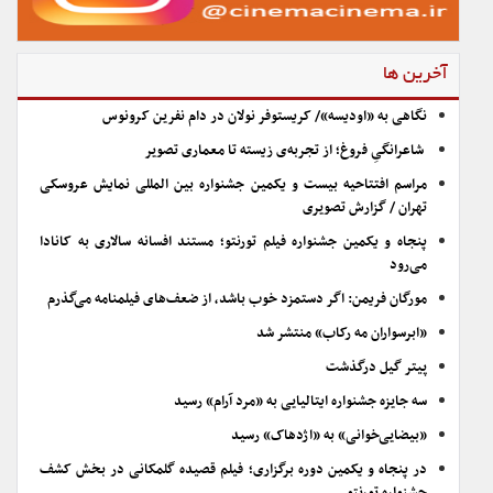
آخرین ها
نگاهی به «اودیسه»/ کریستوفر نولان در دام نفرین کرونوس
شاعرانگیِ فروغ؛ از تجربه‌ی زیسته تا معماری تصویر
مراسم افتتاحیه بیست و یکمین جشنواره بین المللی نمایش عروسکی
تهران / گزارش تصویری
پنجاه و یکمین جشنواره فیلم تورنتو؛ مستند افسانه سالاری به کانادا
می‌رود
مورگان فریمن: اگر دستمزد خوب باشد، از ضعف‌های فیلمنامه می‌گذرم
«ابرسواران مه رکاب» منتشر شد
پیتر گیل درگذشت
سه جایزه جشنواره ایتالیایی به «مرد آرام» رسید
«بیضایی‌خوانی» به «اژدهاک» رسید
در پنجاه و یکمین دوره برگزاری؛ فیلم قصیده گلمکانی در بخش کشف