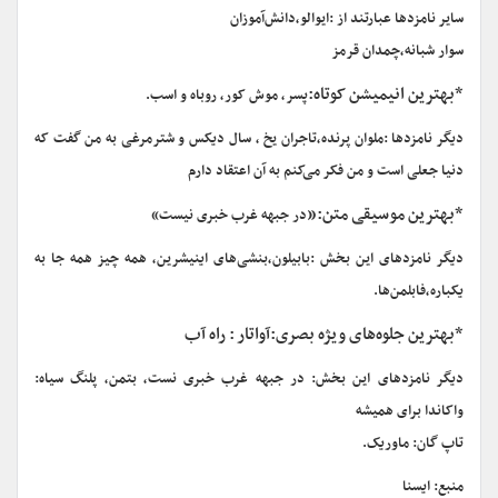
سایر نامزدها عبارتند از :ایوالو،دانش‌آموزان
سوار شبانه،چمدان قرمز
*بهترین انیمیشن کوتاه:
پسر، موش کور، روباه و اسب.
دیگر نامزدها :ملوان پرنده،تاجران یخ ، سال دیکس و شترمرغی به من گفت که
دنیا جعلی است و من فکر می‌کنم به آن اعتقاد دارم
*بهترین موسیقی متن:«
در جبهه غرب خبری نیست»
دیگر نامزدهای این بخش :بابیلون،بنشی‌های اینیشرین، همه چیز همه جا به
یکباره،فابلمن‌ها.
*بهترین جلوه‌های ویژه بصری:آواتار : راه آب
دیگر نامزدهای این بخش: در جبهه غرب خبری نست، بتمن، پلنگ سیاه:
واکاندا برای همیشه
تاپ گان: ماوریک.
منبع: ایسنا