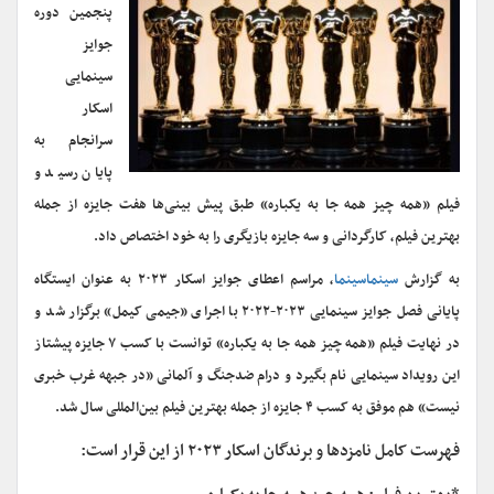
پنجمین دوره
جوایز
سینمایی
اسکار
سرانجام به
پایان رسید و
فیلم «همه چیز همه جا به یکباره» طبق پیش بینی‌ها هفت جایزه از جمله
بهترین فیلم، کارگردانی و سه جایزه بازیگری را به خود اختصاص داد.
به گزارش
سینماسینما
، مراسم اعطای جوایز اسکار ۲۰۲۳ به عنوان ایستگاه
پایانی فصل جوایز سینمایی ۲۰۲۳-۲۰۲۲ با اجرای «جیمی کیمل» برگزار شد و
در نهایت فیلم «همه چیز همه جا به یکباره» توانست با کسب ۷ جایزه پیشتاز
این رویداد سینمایی نام بگیرد و درام ضدجنگ و آلمانی «در جبهه غرب خبری
نیست» هم موفق به کسب ۴ جایزه از جمله بهترین فیلم بین‌المللی سال شد.
فهرست کامل نامزدها و برندگان اسکار ۲۰۲۳ از این قرار است: