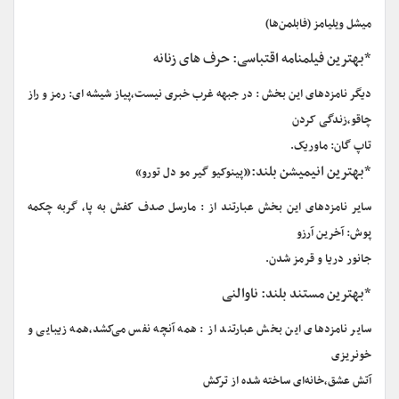
میشل ویلیامز (فابلمن‌ها)
*بهترین فیلمنامه اقتباسی: حرف های زنانه
دیگر نامزدهای این بخش : در جبهه غرب خبری نیست,پیاز شیشه ای: رمز و راز
چاقو،زندگی کردن
تاپ گان: ماوریک.
*بهترین انیمیشن بلند:«
پینوکیو گیر مو دل تورو»
سایر نامزدهای این بخش عبارتند از : مارسل صدف کفش به پا، گربه چکمه
پوش: آخرین آرزو
جانور دریا و قرمز شدن.
*بهترین مستند بلند: ناوالنی
سایر نامزدهای این بخش عبارتند از : همه آنچه نفس می‌کشد،همه زیبایی و
خونریزی
آتش عشق،خانه‌ای ساخته شده از ترکش