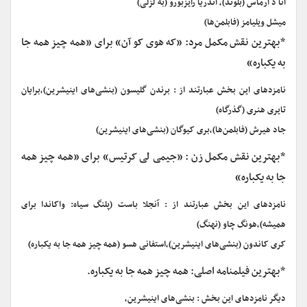
آنا د آرماس (بلوند)، آندریا رایزبورو (به لزلی)
میشل ویلیامز (فابلمن‌ها)
*بهترین نقش مکمل مرد: «که هوی کو آن» برای «همه چیز همه جا
به یکباره»
نامزدهای این بخش عبارتند از : برندن گلیسون (بنشی‌های اینیشرین)،برایان
تایری هنری (گذرگاه)
جاد هیرش (فابلمن‌ها)،بری کیوگان (بنشی‌های اینیشرین)
*بهترین نقش مکمل زن : «جیمی لی کرتیس» برای «همه چیز همه
جا به یکباره»
نامزدهای این بخش عبارتند از : آنجلا باست (پلنگ سیاه: واکاندا برای
همیشه)،هونگ چاو (نهنگ)
کری کاندون (بنشی‌های اینیشرین)،استفانی هسو (همه چیز همه جا به یکباره)
*بهترین فیلمنامه اصلی: همه چیز همه جا به یکباره.
دیگر نامزدهای این بخش : بنشی‌های اینیشرین،