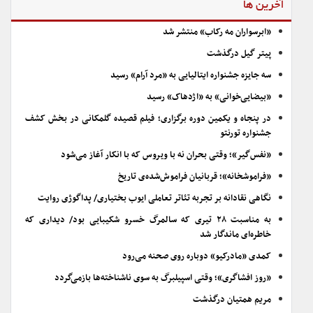
آخرین ها
«ابرسواران مه رکاب» منتشر شد
پیتر گیل درگذشت
سه جایزه جشنواره ایتالیایی به «مرد آرام» رسید
«بیضایی‌خوانی» به «اژدهاک» رسید
در پنجاه و یکمین دوره برگزاری؛ فیلم قصیده گلمکانی در بخش کشف
جشنواره تورنتو
«نفس‌گیر»؛ وقتی بحران نه با ویروس که با انکار آغاز می‌شود
«فراموشخانه»؛ قربانیان فراموش‌شده‌ی تاریخ
نگاهی نقادانه بر تجربه تئاتر تعاملی ایوب بختیاری/ پداگوژی روایت
به مناسبت ۲۸ تیری که سالمرگ خسرو شکیبایی بود/ دیداری که
خاطره‌ای ماندگار شد
کمدی «مادرکیو» دوباره روی صحنه می‌رود
«روز افشاگری»؛ وقتی اسپیلبرگ به سوی ناشناخته‌ها بازمی‌گردد
مریم همتیان درگذشت