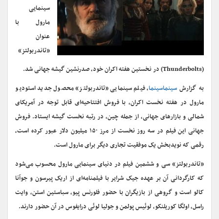
سینمایی
مارول با
عنوان
«تاندربولتز»
(Thunderbolts) در نخستین هفته اکران خود، صدرنشین گیشه جهانی شد.
به گزارش
سینماسینما
، فیلم سینمایی «تاندربولتز» محصول جدید استودیو
مارول در هفته نخست اکران، با فروش افتتاحیه‌ای قابل توجه در آمریکای
شمالی و بازارهای جهانی، از جمله چین، در رتبه نخست گیشه ایستاد. فروش
جهانی این فیلم در سه روز نخست از مرز ۱۵۰ میلیون دلار عبور کرده است،
رقمی که نویدبخش یک موفقیت تجاری دیگر برای مارول است.
«تاندربولتز» سی و ششمین فیلم در دنیای سینمایی مارول محسوب می‌شود
که کارگردانی آن بر عهده جیک شرایر با فیلمنامه‌ای از اریک پیرسون و جوآنا
کالو است و گروهی از بازیگران با حضور فلورنس پیو، سباستین استن، وایت
راسل، اولگا کوریلنکو، لوئیس پولمن و جولیا لوئی درایفوس در آن حضور دارند.