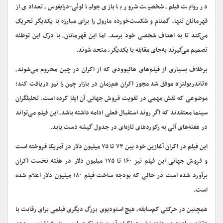
در روایت فیلم، شخصیت شرور با بازی جولیا لوئی-درایفوس، تعدادی از
قهرمانان تنها، گمنام و شکست‌خورده مارول را برای مبارزه با یکدیگر تحریک
می‌کند تا به اهداف شخصی خود برسد. اما این قهرمانان، با درک این توطئه
تصمیم می‌گیرند به‌جای مقابله با یکدیگر، متحد شوند.
برخلاف بسیاری از فیلم‌های هالیوودی که از اکران در چین محروم می‌شوند،
«تاندربولتز» موفق شد مجوز اکران هم‌زمان در بازار چین را نیز دریافت کند؛
موضوعی که نقش مهمی در تقویت فروش جهانی آن ایفا کرده است. تحلیلگران
سینما معتقدند که اگر روند استقبال فعلی ادامه داشته باشد، این فیلم می‌تواند
در هفته‌های آتی به رکوردهای تازه‌ای در جدول گیشه دست یابد.
این فیلم در اکران آغازین خود بین ۷۳ تا ۷۵ میلیون دلار در آمریکا فروخته است
و فروش جهانی این فیلم نیز ۱۶۰ تا ۱۷۵ میلیون دلار در هفته نخست اکران
برآورد شده است در حالی که بودجه ساخت فیلم ۱۸۰ میلیون دلار اعلام شده
است.
همچنین در حرکتی کم‌سابقه، هیچ استودیوی بزرگ دیگری فیلمی برای رقابت با