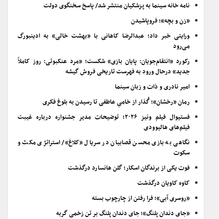
نامه خانه سینما به پزشکیان منتشر شد/ پاسخ سخنگوی دولت
«زن و بچه»؛ فروپاشیدن
ورایتی خبر داد؛ عبدالرضا کاهانی با «بهشت خالی» به ادینبورگ
می‌رود
رکورد «انتقام‌جویان: پایان بازی» شکست؛ «مرد عنکبوتی: روز کاملاً
جدید» درحال ورود به فهرست تاریخی فروش گیشه
امیر نادری و ذات و زبان سینما
رمان «رخشان»؛ گُذار از خامیِ عاطفی تا رسیدن به بلوغ فکری
فستیوال فیلم ونیز ۲۰۲۶؛ توضیحات مدیر جشنواره درباره غیبت
فیلم‌های هالیوودی
نگاهی به بازی محسن قصابیان در سریال «کلاغ»/ استراتژی مکث و
سکوت
فوت یکی از برندگان اسکار؛ گلن هانسارد درگذشت
کاوه کاویان درگذشت
«روسری آبی»؛ فرا رفتن از چارچوب بسته
«جای دندان پلنگ»؛ جای دندان پلنگ بر تن زخمی گربه