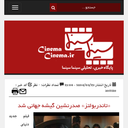
Toggle
avigation
تاریخ انتشار:1404/02/15 - 13:06
تعداد نظرات: ۰ نظر
کد خبر :
208110
«تاندربولتز» صدرنشین گیشه جهانی شد
فیلم جدید
دنیای