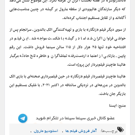
«تاندربولتز» در هفته نخست اکران آن عرضه نکرد. این موضوع نشان می‌دهد
که دیگر سازندگان هالیوودی از سلطه مارول بر گیشه در چنین مناسبت‌هایی
آگاه‌اند و از تقابل مستقیم اجتناب کرده‌اند.
از سوی دیگر فیلم «زنگار» با بازی و تهیه‌کنندگی الک بالدوین، سرانجام پس از
حواشی فراوان اکران شد اما در گیشه با شکست مواجه شد. این فیلم در
افتتاحیه خود تنها ۲۵ هزار دلار از ۱۱۵ سالن سینما فروش داشت. این رقم
پایین، بازتابی از اعتماد ازدست‌رفته تماشاگران و خاطره تلخ حادثه مرگبار
هالینا هاچینز فیلم‌بردار این پروژه است.
هالینا هاچینز فیلمبردار فیلم «زنگار» در حین فیلمبرداری صحنه‌ای با بازی الک
بالدوین در مزرعه‌ای در نزدیکی سانتافه در اکتبر ۲۰۲۱، با شلیک مستقیم این
بازیگر جان باخت.
منبع: ایسنا
برچسب‌ها:
,
,
آمار فروش فیلم ها
استودیو مارول