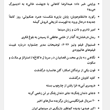
ورایتی خبر داد؛ عبدالرضا کاهانی با «بهشت خالی» به ادینبورگ
می‌رود
رکورد «انتقام‌جویان: پایان بازی» شکست؛ «مرد عنکبوتی: روز کاملاً
جدید» درحال ورود به فهرست تاریخی فروش گیشه
امیر نادری و ذات و زبان سینما
رمان «رخشان»؛ گُذار از خامیِ عاطفی تا رسیدن به بلوغ فکری
فستیوال فیلم ونیز ۲۰۲۶؛ توضیحات مدیر جشنواره درباره غیبت
فیلم‌های هالیوودی
نگاهی به بازی محسن قصابیان در سریال «کلاغ»/ استراتژی مکث و
سکوت
فوت یکی از برندگان اسکار؛ گلن هانسارد درگذشت
کاوه کاویان درگذشت
«روسری آبی»؛ فرا رفتن از چارچوب بسته
«جای دندان پلنگ»؛ جای دندان پلنگ بر تن زخمی گربه
۲۰ سریال غیرانگلیسی‌زبان برگزیده سال‌های اخیر
اکبر عبدی؛ پدیده کم‌نظیر بازیگری در سینمای ایران