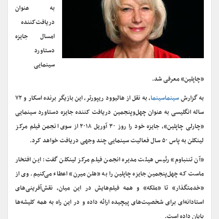
به عنوان
دریافت‌کننده
امسال جایزه
دستاورد
سینمایی
«چاپلین» معرفی شد.
به گزارش
سینماسینما
، به نقل از هالیوود ریپورتر، این بازیگر برنده اسکار و ۷۲
ساله انگلیسی به عنوان چهل‌وپنجمین دریافت کننده جایزه دستاورد سینمایی
«چارلی چاپلین»، جایزه خود را روز ۳۰ آوریل ۲۰۱۸ از سوی انجمن فیلم مرکز
لینکلن به پاس ۵۰ سال فعالیت سینمایی چند وجهی دریافت خواهد کرد.
«آن تننباوم» رئیس هیئت مدیره انجمن فیلم مرکز لینکلن گفت: این افتخار
ماست که چهل‌پنجمین جایزه چاپلین را به «هلن میرن» اعطاء می‌کنیم. وی از
«خدمتگذار» تا «ملکه» و همه فیلم‌هایش در این میان، نقش‌آفرینی‌های
استادانه‌ای برای شخصیت‌های پیچیده ارائه داده و در این راه به همه کلیشه‌ها
پایان داده است.