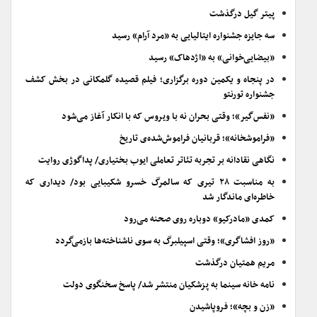
پیتر گیل درگذشت
سه جایزه جشنواره ایتالیایی به «مرد آرام» رسید
«بیضایی‌خوانی» به «اژدهاک» رسید
در پنجاه و یکمین دوره برگزاری؛ فیلم قصیده گلمکانی در بخش کشف
جشنواره تورنتو
«نفس‌گیر»؛ وقتی بحران نه با ویروس که با انکار آغاز می‌شود
«فراموشخانه»؛ قربانیان فراموش‌شده‌ی تاریخ
نگاهی نقادانه بر تجربه تئاتر تعاملی ایوب بختیاری/ پداگوژی روایت
به مناسبت ۲۸ تیری که سالمرگ خسرو شکیبایی بود/ دیداری که
خاطره‌ای ماندگار شد
کمدی «مادرکیو» دوباره روی صحنه می‌رود
«روز افشاگری»؛ وقتی اسپیلبرگ به سوی ناشناخته‌ها بازمی‌گردد
مریم همتیان درگذشت
نامه خانه سینما به پزشکیان منتشر شد/ پاسخ سخنگوی دولت
«زن و بچه»؛ فروپاشیدن