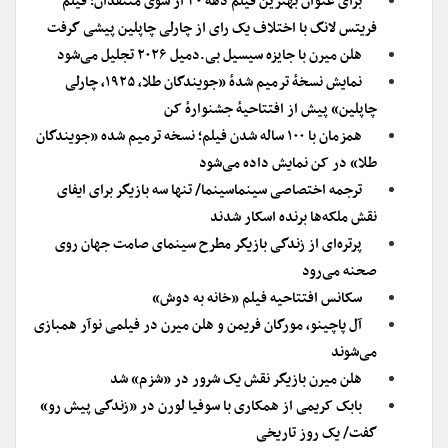
برای عنوان بهترین فیلم دهه ۳۰ از سوی منتقدان؛ فیلم
فریتس لانگ با اختلاف یک رای از چارلی چاپلین پیشی گرفت
هلن میرن با جایزه سیسیل بی.دمیل ۲۰۲۶ تجلیل می‌شود
نمایش نسخهٔ ترمیم شدهٔ «جویندگان طلا، ۱۹۲۵، چارلی
چاپلین» پیش از افتتاحیهٔ جشنوارهٔ کن
همزمان با ۱۰۰ ساله شدن فیلم؛ نسخه ترمیم شده «جویندگان
طلا» در کن نمایش داده می‌شود
ترجمه اختصاصی سینماسینما/ تنها سه بازیگر برای ایفای
نقش ملکه‌ها برنده اسکار شدند
پرتره‌ای از زندگی بازیگر مطرح سینمای صامت جهان روی
صحنه می‌رود
سکانس افتتاحیه فیلم «خانه به دوش»
آل پاچینو، مورگان فریمن و هلن میرن در فیلمی نوآر همبازی
می‌شوند
هلن میرن بازیگر نقش یک شرور در «شزم» شد
بابک کریمی از همکاری با سوفیا لورن در «زندگی پیش رو»
گفت/ یک روز تاریخی