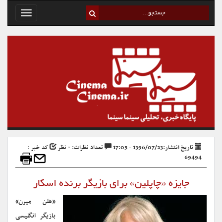
Toggle
avigation
تاریخ انتشار:1396/07/23 - 17:05
تعداد نظرات: ۰ نظر
کد خبر :
69494
جایزه «چاپلین» برای بازیگر برنده اسکار
«هلن میرن»
بازیگر انگلیسی