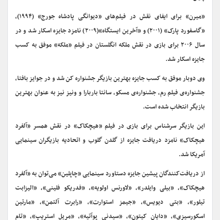
«میرن» برای ایفای نقش در فیلم‌های «دیوانگی پادشاه جورج» (۱۹۹۴)،‌
«گاسفورد پارک» (۲۰۰۱) و «آخرین ایستگاه»(۲۰۰۹) نامزد جایزه اسکار شد و در
سال ۲۰۰۶ برای بازی در نقش ملکه انگلستان در فیلم «ملکه» موفق به کسب
جایزه اسکار شد.
وی دوبار موفق به کسب جایزه بهترین بازیگر جشنواره کن شد و در جوایز بافتا،
جشنواره‌ی فیلم رم، جشنواره‌ی مسکو، سانتا باربارا و ونیز نیز به عنوان بهترین
بازیگر انتخاب شده است.
این بازیگر سرشناس برای بازی در فیلم «هیچکاک» در نقش همسر «آلفرد
هیچکاک» نامزد دریافت جایزه از گلدن گلوب و اتحادیه بازیگران سینمایی
آمریکا شد.
از دریافت‌کنندگان پیشین جایزه دستاورد سینمایی «چاپلین» می‌توان به «آلفرد
هیچکاک»، «بیلی وایلدر»، «لاورنس اولویه»، «فدریکو فلینی»، «الیزابت
تیلور»، «بتی دیویس»، «جیمز استوارت»، «رابرت آلتمن»، «مارتین
اسکورسیزی»، «دایان کیتون»، «سیدنی پوآتیه»، «مریل استریپ»، «تام