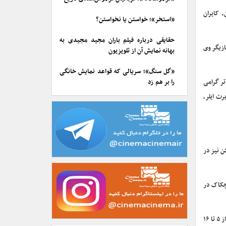
 کایران
«استخر»؛ خواستن یا نخواستن؟
حقایقی درباره فیلم باران مجید مجیدی به
ازیگر وی
بهانه نمایش آن از تلویزیون
«گل سنگ»؛ سریالی که قواعد نمایش خانگی
تر گرامی
را بر هم زد
رت ایلر،
و کوین بیکن نیز در
رد هیچکاک در
امسال بیست و سومین دوره جشنواره ترایبکا که توسط رابرت دنیرو و جین رزنتال در سال ۲۰۰۲ برای بزرگداشت نیویورک تاسیس شد شکل می‌گیرد. این جشنواره از ۵ تا ۱۶