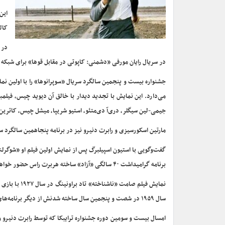
این
کال
در 
در سریال رایان مورفی «دشمنی: کاپوتی در مقابل قوها» برای شبکه
جشنواره بیست و پنجمین سالگرد سریال «سوپرانوها» را با اولین نم
می‌دارد. این نمایش با تجدید دیدار با خالق آن دیوید چیس، فیلمبردار
جیمی-لین سیگلر، دری‌آ دی‌متئو، استیو شریپا، میشل چیس، کاترین 
مارتین اسکورسیزی و رابرت دنیرو نیز در برنامه پنجاهمین سالگرد 
برنامه گرامیداشت ۴۰ سالگی «آزاد» ساخته هربرت راس حضور خواهد داشت.
نمایش فیلم ص
سال ۱۹۵۹ در شصت و پنجمین سال ساخته شدنش از دیگر برنامه‌های ترایبکا در بخش مرور خاطرات گذشته است.