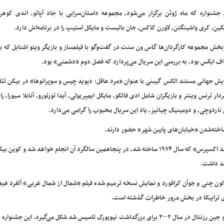
 جشنواره که ماه ژوئن برگزار می‌شود، مجموعه داستان‌سرایی با جاد آپاتو، اندی کوهن،
کین، کری واشینگتن، لاورن کاکس، جان باتیست و مایکل استیپ را در برنامه‌اش دارد.
بخش مجموعه کارگردان‌ها گاس ون سنت در گفت‌وگو با فیلمساز و بازیگر ویتو اشنابل که ب
 اف ایکس بود، به بررسی این سریال می‌پردازد که فصل دوم «دشمنی» بود.
ایش جهانی مستند الکس گیبنی با عنوان «مرد عاقل: دیوید چیس و سوپرانوها» در بیکن تئا
 ترنس وینتر و بازیگران شامل ادی فالکو، مایکل ایمپریولی، آیدا تورتورو، آنابلا سیورا، راب
ناردوچی، و دومینیک چیانیز، یاد این سریال محبوب را گرامی می‌دارد.
ساخته‌شدن «خیابان‌های پایین شهر» حضور دارند.
گفت‌وگویی با استیون اسپیلبرگ پس از نمایش اولین فیلم او «شوگرلند اکسپرس» که سال ۱۹۷۴ ساخته شد، در پنجاهمین سالگرد آن انجام خواهد شد 
امت «ناشناخته» تاد براونینگ در سال ۱۹۲۷ با بازی لون چنی و جوآن کرافورد و نمایش نسخه ترمیم شده فیلم «شمال از شمال غربی» آلف