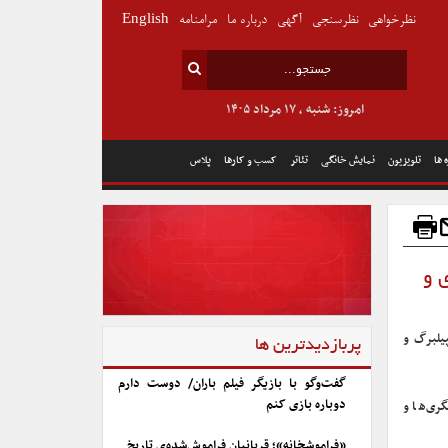
نظرخواهی
نظرسنجی
آگهی
درباره ما
مرامنامه
English
امروز: شنبه , ۱۷ مرداد ۱۴۰۵
 ها
تلویزیون
نمایش خانگی
تئاتر
کسب و کارها
پلاس
 و
سپیلبرگ و
پربازدیدترین ها
گفت‌وگو با بازیگر فیلم باران/ دوست دارم
دوباره بازی کنم
گری‌ها و
«فراموشخانه»؛ قربانیان فراموش‌شده‌ی تاریخ