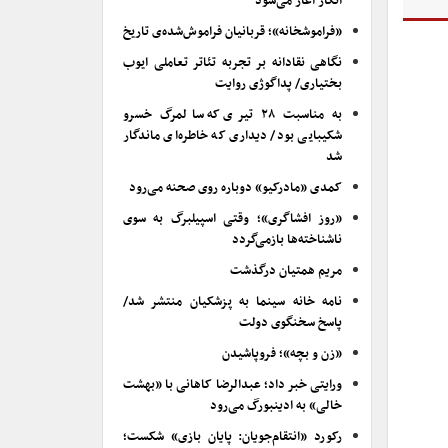
انکار آغاز می‌شود
«فراموشخانه»؛ قربانیان فراموش‌شده‌ی تاریخ
نگاهی نقادانه بر تجربه تئاتر تعاملی ایوب
بختیاری/ پداگوژی روایت
به مناسبت ۲۸ تیری که سالمرگ خسرو
شکیبایی بود/ دیداری که خاطره‌ای ماندگار
شد
کمدی «مادرکیو» دوباره روی صحنه می‌رود
«روز افشاگری»؛ وقتی اسپیلبرگ به سوی
ناشناخته‌ها بازمی‌گردد
مریم همتیان درگذشت
نامه خانه سینما به پزشکیان منتشر شد/
پاسخ سخنگوی دولت
«زن و بچه»؛ فروپاشیدن
ورایتی خبر داد؛ عبدالرضا کاهانی با «بهشت
خالی» به ادینبورگ می‌رود
رکورد «انتقام‌جویان: پایان بازی» شکست؛