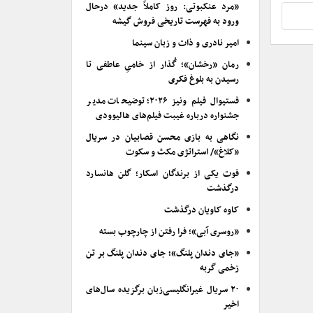
«مرد عنکبوتی: روز کاملاً جدید» درحال
ورود به فهرست تاریخی فروش گیشه
امیر نادری و ذات و زبان سینما
رمان «رخشان»؛ گُذار از خامیِ عاطفی تا
رسیدن به بلوغ فکری
فستیوال فیلم ونیز ۲۰۲۶؛ توضیحات مدیر
جشنواره درباره غیبت فیلم‌های هالیوودی
نگاهی به بازی محسن قصابیان در سریال
«کلاغ»/ استراتژی مکث و سکوت
فوت یکی از برندگان اسکار؛ گلن هانسارد
درگذشت
کاوه کاویان درگذشت
«روسری آبی»؛ فرا رفتن از چارچوب بسته
«جای دندان پلنگ»؛ جای دندان پلنگ بر تن
زخمی گربه
۲۰ سریال غیرانگلیسی‌زبان برگزیده سال‌های
اخیر