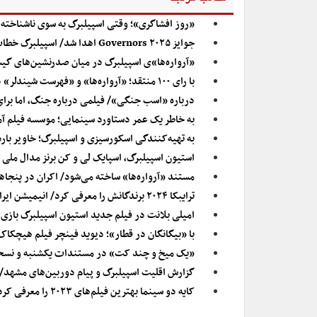
«روز افشاگری»؛ وقتی اسپیلبرگ به سوی ناشناخته‌ها
جوایز Governors ۲۰۲۵ اهدا شد/ اسپیلبرگ خطاب به پناهی: لطفاً همچنان به فیلم‌سازی ادامه دهید
«آرواره‌ها»ی اسپیلبرگ در میان صدرنشین‌های گی
با رای ۱۰۰ منتقد؛ «آرواره‌ها» و «فهرست شیندلر» در صدر بهترین فیلم‌های اسپیلبرگ
درباره «اسب جنگی»/ فیلمی درباره جنگ، اما برای
به خاطر یک عمر دستاورد سینمایی؛ موسسه فیلم آمر
به تهیه‌کنندگی اسکورسیزی و اسپیلبرگ؛ خاویر بارد
استیون اسپیلبرگ، اسپایک لی و کن برنز مدال ملی ه
مستند «آرواره‌ها» ساخته می‌شود/ اکران در پنجا
ترایبکا ۲۰۲۴ برندگانش را معرفی کرد/ انیمیشن ایرانی برنده شد
امیلی بلانت در فیلم جدید استیون اسپیلبرگ بازی 
با «بیگانگان در قطار»؛ دیوید فینچر فیلم هیچکاک 
«یک میخ و چند کت» در مستندات یکشنبه و نسخه 
گزارش اقلیت اسپیلبرگ و پیام دوربین‌‏های مشهد/
کایه دو سینما بهترین فیلم‌های ۲۰۲۳ را معرفی کرد