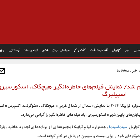
صلی
خبر
گزارش
نقد / یادداشت
گفت و گو
سینمای جهان
عکس
فیلم و صدا
نوستالژی
چهره
بر : 196652
لام شد/ نمایش فیلم‌های خاطره‌انگیز هیچکاک، اسکورسیزی
اسپیلبرگ
جشنواره ترایبکا ۲۰۲۴ با نمایش «شمال از شمال غربی» هیچکاک، «شوگرلند اکسپرس» ا
ابان‌های پایین شهر» اسکورسیزی، یاد فیلم‌های خاطره‌انگیز را گرامی می‌دارد.
گزارش
سینماسینما
، جشنواره فیلم ترایبکا مجموعه‌ای از برنامه‌های تجدید خاطره، بازن
‌وگوهای خود را برای بیست و سومین دوره‌اش در نظر گرفته است.