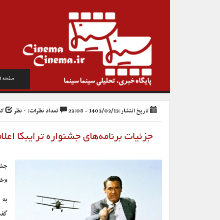
صفحه ا
تاریخ انتشار:1403/02/13 - 23:08
تعداد نظرات: ۰ نظر
کد خ
جزئیات برنامه‌های جشنواره ترایبکا اع
«خی
به 
گفت