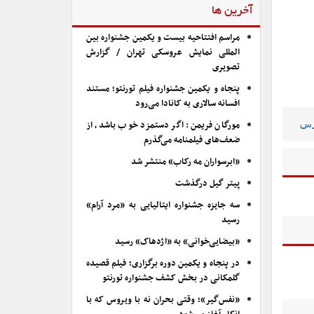
آخرین ها
مراسم افتتاحیه بیست و یکمین جشنواره بین
المللی نمایش عروسکی تهران / گزارش
تصویری
پنجاه و یکمین جشنواره فیلم تورنتو؛ مستند
افسانه سالاری به کانادا می‌رود
مورگان فریمن: اگر دستمزد خوب باشد، از
رس
ضعف‌های فیلمنامه می‌گذرم
«ابرسواران مه رکاب» منتشر شد
پیتر گیل درگذشت
سه جایزه جشنواره ایتالیایی به «مرد آرام»
رسید
«بیضایی‌خوانی» به «اژدهاک» رسید
در پنجاه و یکمین دوره برگزاری؛ فیلم قصیده
گلمکانی در بخش کشف جشنواره تورنتو
«نفس‌گیر»؛ وقتی بحران نه با ویروس که با