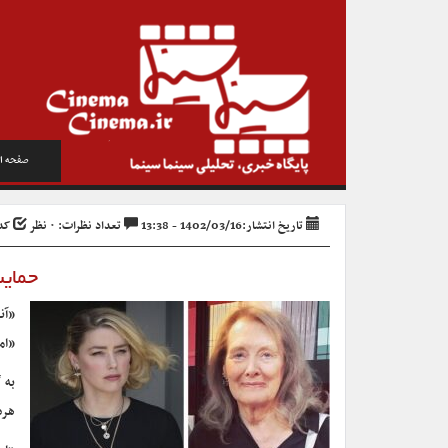
صفحه ا
تاریخ انتشار:1402/03/16 - 13:38
تعداد نظرات: ۰ نظر
کد خب
حمایت
«آن
«ام
به 
هرد