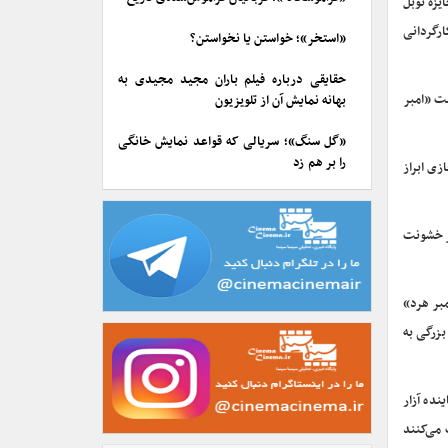
موفق به دریافت جایزه نوبل
ارگردانی
«استخر»؛ خواستن یا نخواستن؟
حقایقی درباره فیلم باران مجید مجیدی به
 شکست «امبر
بهانه نمایش آن از تلویزیون
«گل سنگ»؛ سریالی که قواعد نمایش خانگی
را بر هم زد
زی ابراز
بر خشونت
دلاری شده بود چرا که «امبر هرد»
بزرگی به
می نماینده آزار
 می‌کنند