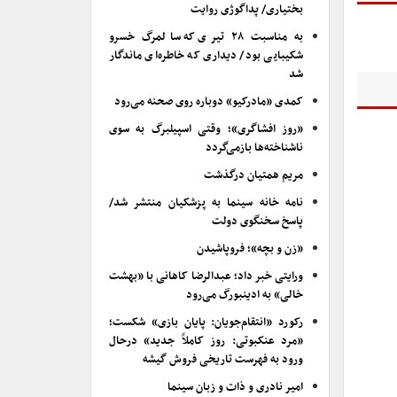
بختیاری/ پداگوژی روایت
به مناسبت ۲۸ تیری که سالمرگ خسرو
شکیبایی بود/ دیداری که خاطره‌ای ماندگار
شد
کمدی «مادرکیو» دوباره روی صحنه می‌رود
«روز افشاگری»؛ وقتی اسپیلبرگ به سوی
ناشناخته‌ها بازمی‌گردد
مریم همتیان درگذشت
نامه خانه سینما به پزشکیان منتشر شد/
پاسخ سخنگوی دولت
«زن و بچه»؛ فروپاشیدن
ورایتی خبر داد؛ عبدالرضا کاهانی با «بهشت
خالی» به ادینبورگ می‌رود
رکورد «انتقام‌جویان: پایان بازی» شکست؛
«مرد عنکبوتی: روز کاملاً جدید» درحال
ورود به فهرست تاریخی فروش گیشه
امیر نادری و ذات و زبان سینما