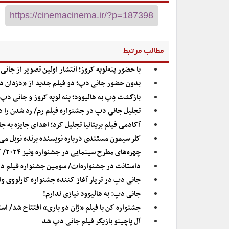
مطالب مرتبط
با حضور پنه‌لوپه کروز؛ انتشار اولین تصویر از جان
بدون حضور جانی دپ؛ دو فیلم‌ جدید از «دزدان در
بازگشت دِپ به هالیوود؛ پنه لوپه کروز و جانی دپ
تجلیل جانی دپ در جشنواره فیلم رم/ رد شدن را 
آکادمی فیلم بریتانیا تجلیل کرد؛ اهدای جایزه به ج
کلر سیمون مستندی درباره نویسنده برنده نوبل می‌
چهره‌های مطرح سینمایی در جشنواره ونیز ۲۰۲۴/ کلونی و پیت با «گرگ‌ها» می‌آیند
داستانت در جشنواره‌ات/ سومین جشنواره فیلم 
جانی دپ در تریلر آغاز کننده جشنواره کارلووی و
جانی دپ: به هالیوود نیازی ندارم!
جشنواره کن با فیلم «ژان دو باری» افتتاح شد/ است
آل پاچینو بازیگر فیلم جانی دپ شد