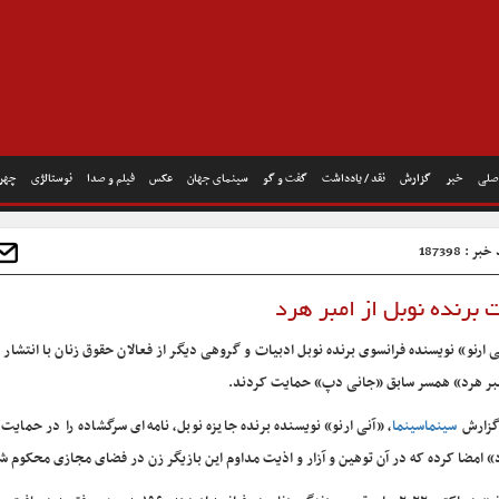
صلی
خبر
گزارش
نقد / یادداشت
گفت و گو
سینمای جهان
عکس
فیلم و صدا
نوستالژی
چهره
ر : 187398
 برنده نوبل از امبر هرد
ی ارنو» نویسنده فرانسوی برنده نوبل ادبیات و گروهی دیگر از فعالان حقوق زنان با انتشار نا
بر هرد» همسر سابق «جانی دپ» حمایت کردند.
گزارش
سینماسینما
، «آنی ارنو» نویسنده برنده جایزه نوبل، نامه‌ای سرگشاده را در حمایت 
» امضا کرده که در آن توهین و آزار و اذیت مداوم این بازیگر زن در فضای مجازی محکوم 