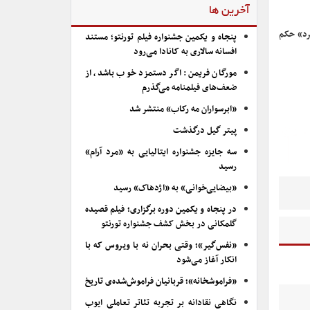
آخرین ها
بر هرد» حکم
پنجاه و یکمین جشنواره فیلم تورنتو؛ مستند
افسانه سالاری به کانادا می‌رود
مورگان فریمن: اگر دستمزد خوب باشد، از
ضعف‌های فیلمنامه می‌گذرم
«ابرسواران مه رکاب» منتشر شد
پیتر گیل درگذشت
سه جایزه جشنواره ایتالیایی به «مرد آرام»
رسید
«بیضایی‌خوانی» به «اژدهاک» رسید
در پنجاه و یکمین دوره برگزاری؛ فیلم قصیده
گلمکانی در بخش کشف جشنواره تورنتو
«نفس‌گیر»؛ وقتی بحران نه با ویروس که با
انکار آغاز می‌شود
«فراموشخانه»؛ قربانیان فراموش‌شده‌ی تاریخ
نگاهی نقادانه بر تجربه تئاتر تعاملی ایوب