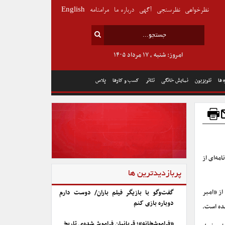
نظرخواهی
نظرسنجی
آگهی
درباره ما
مرامنامه
English
امروز: شنبه , ۱۷ مرداد ۱۴۰۵
 ها
تلویزیون
نمایش خانگی
تئاتر
کسب و کارها
پلاس
مه‌ای از
پربازدیدترین ها
از «امبر
گفت‌وگو با بازیگر فیلم باران/ دوست دارم
دوباره بازی کنم
شده است.
«فراموشخانه»؛ قربانیان فراموش‌شده‌ی تاریخ