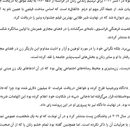
«ارنو» در اکتبر ۲۰۲۲ برای ترسیم زندگی زنان در فرانسه از دهه ۱۹۶۰ به بعد 
یات شد. از جمله آثار مهم او درام «اتفاق» است که اساس ساخت فیلمی با همین نام به ک
ری دیوان» شد که در نهایت شیر طلایی بهترین فیلم جشنواره ونیز را دریافت کرد.
در کنار گروهی متشکل از ۶۸ فمینیست و شخصیت فرهنگی فرانسوی، نامه‌ای سرگشاده‌ را در فضای مجازی همزمان با اولین سالگرد
 منتشر کردند.
می‌برد، بلکه نگرانی خود را در مورد توهین و آزار و اذیت مداوم این بازیگر زن در فضای مجا
فتار با او و سایر زنان و بخش‌های آسیب‌پذیر جامعه را نقد کرده است.
 نادرست، زن‌ستیزی و محیط رسانه‌های اجتماعی پولی بود که در آن ادعاهای یک زن مبنی 
«جانی دپ» بازیگر ۵۸ ساله آمریکایی شکایتی علیه «امبر هرد» در دادگاه ویرجینیا طرح کرده و خواهان دریافت غرامت ۵۰ میلیون 
استفاده قرار می‌گرفته اما «جانی دپ» در شکایت خود اعلام کرده بود این اتهامات ضربه 
ود. در نهایت دادگاه نیز به پیروزی او در این پرونده رای داد.
این شکایت به نامه‌ای سرگشاده‌ اشاره دارد که «امبر هرد» ۳۵ ساله در سال ۲۰۱۹ در واشنگتن پست منتشر کرد و در آن نوشت که او به یک شخصیت عمو
 یا جزئیات آن را ذکر نکرده است، اما همچنین گفته بود تمام خشم زنان را که از آن صحبت