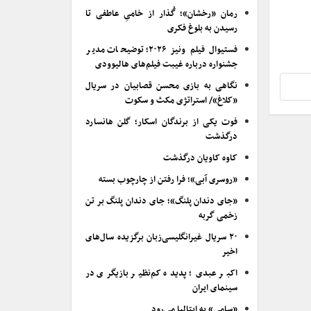
رمان «رخشان»؛ گُذار از خامیِ عاطفی تا
رسیدن به بلوغ فکری
فستیوال فیلم ونیز ۲۰۲۶؛ توضیحات مدیر
جشنواره درباره غیبت فیلم‌های هالیوودی
نگاهی به بازی محسن قصابیان در سریال
«کلاغ»/ استراتژی مکث و سکوت
فوت یکی از برندگان اسکار؛ گلن هانسارد
درگذشت
کاوه کاویان درگذشت
«روسری آبی»؛ فرا رفتن از چارچوب بسته
«جای دندان پلنگ»؛ جای دندان پلنگ بر تن
زخمی گربه
۲۰ سریال غیرانگلیسی‌زبان برگزیده سال‌های
اخیر
اکبر عبدی؛ پدیده کم‌نظیر بازیگری در
سینمای ایران
«سامی» به ایتالیا می‌رود