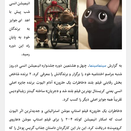
انیمیشن انسی
شب پیش با
اهدای جوایز
به برندگان
خود به پایان
راه این دوره
رسید.
به گزارش
سینماسینما
، چهل و هشتمین دوره جشنواره انیمیشن انسی دیروز
شنبه مراسم اختتامیه خود را برگزار و برندگانش را معرفی کرد. ۲ برنده شاخص
بخش رقابتی فیلم بلند «خاطرات یک حلزون» آدام الیوت برنده جایزه اصلی
انسی یعنی کریستال بهترین فیلم بلند شد و «جریان» ساخته گینتز زیلبالودیس
تقریباً همه جوایز اصلی دیگر را کسب کرد.
«خاطرات یک حلزون» فیلم استاپ موشن استرالیایی و جدیدترین اثر الیوت
است که اسکار انیمیشن کوتاه ۲۰۰۴ را برای فیلم استاپ موشن «هاروی
کرومپت» دریافت کرد. این بار این کارگردان داستان جذاب گریس پودل را که