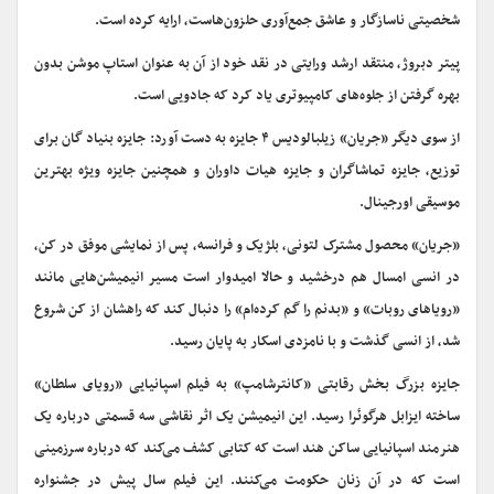
شخصیتی ناسازگار و عاشق جمع‌آوری حلزون‌هاست، ارایه کرده است.
پیتر دبروژ، منتقد ارشد ورایتی در نقد خود از آن به عنوان استاپ موشن بدون
بهره گرفتن از جلوه‌های کامپیوتری یاد کرد که جادویی است.
از سوی دیگر «جریان» زیلبالودیس ۴ جایزه به دست آورد: جایزه بنیاد گان برای
توزیع، جایزه تماشاگران و جایزه هیات داوران و همچنین جایزه ویژه بهترین
موسیقی اورجینال.
«جریان» محصول مشترک لتونی، بلژیک و فرانسه، پس از نمایشی موفق در کن،
در انسی امسال هم درخشید و حالا امیدوار است مسیر انیمیشن‌هایی مانند
«رویاهای روبات» و «بدنم را گم کرده‌ام» را دنبال کند که راهشان از کن شروع
شد، از انسی ‌گذشت و با نامزدی اسکار به پایان ‌رسید.
جایزه بزرگ بخش رقابتی «کانترشامپ» به فیلم اسپانیایی «رویای سلطان»
ساخته ایزابل هرگوئرا رسید. این انیمیشن یک اثر نقاشی سه قسمتی درباره یک
هنرمند اسپانیایی ساکن هند است که کتابی کشف می‌کند که درباره سرزمینی
است که در آن زنان حکومت می‌کنند. این فیلم سال پیش در جشنواره