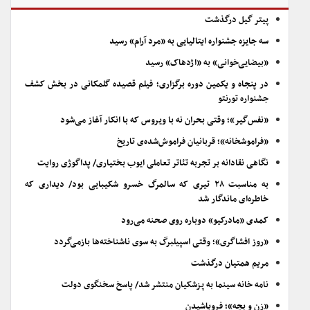
پیتر گیل درگذشت
سه جایزه جشنواره ایتالیایی به «مرد آرام» رسید
«بیضایی‌خوانی» به «اژدهاک» رسید
در پنجاه و یکمین دوره برگزاری؛ فیلم قصیده گلمکانی در بخش کشف
جشنواره تورنتو
«نفس‌گیر»؛ وقتی بحران نه با ویروس که با انکار آغاز می‌شود
«فراموشخانه»؛ قربانیان فراموش‌شده‌ی تاریخ
نگاهی نقادانه بر تجربه تئاتر تعاملی ایوب بختیاری/ پداگوژی روایت
به مناسبت ۲۸ تیری که سالمرگ خسرو شکیبایی بود/ دیداری که
خاطره‌ای ماندگار شد
کمدی «مادرکیو» دوباره روی صحنه می‌رود
«روز افشاگری»؛ وقتی اسپیلبرگ به سوی ناشناخته‌ها بازمی‌گردد
مریم همتیان درگذشت
نامه خانه سینما به پزشکیان منتشر شد/ پاسخ سخنگوی دولت
«زن و بچه»؛ فروپاشیدن