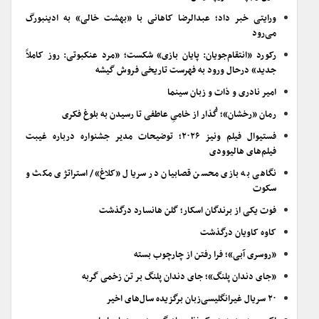
ورایتی خبر داد؛ عبدالرضا کاهانی با «بهشت خالی» به ادینبورگ
می‌رود
رکورد «انتقام‌جویان: پایان بازی» شکست؛ «مرد عنکبوتی: روز کاملاً
جدید» درحال ورود به فهرست تاریخی فروش گیشه
امیر نادری و ذات و زبان سینما
رمان «رخشان»؛ گُذار از خامیِ عاطفی تا رسیدن به بلوغ فکری
فستیوال فیلم ونیز ۲۰۲۶؛ توضیحات مدیر جشنواره درباره غیبت
فیلم‌های هالیوودی
نگاهی به بازی محسن قصابیان در سریال «کلاغ»/ استراتژی مکث و
سکوت
فوت یکی از برندگان اسکار؛ گلن هانسارد درگذشت
کاوه کاویان درگذشت
«روسری آبی»؛ فرا رفتن از چارچوب بسته
«جای دندان پلنگ»؛ جای دندان پلنگ بر تن زخمی گربه
۲۰ سریال غیرانگلیسی‌زبان برگزیده سال‌های اخیر