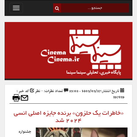
Toggle
avigation
تاریخ انتشار:1403/03/27 - 23:02
تعداد نظرات: ۰ نظر
کد خبر :
197819
«خاطرات یک حلزون» برنده جایزه اصلی انسی
۲۰۲۴ شد
جشنواره