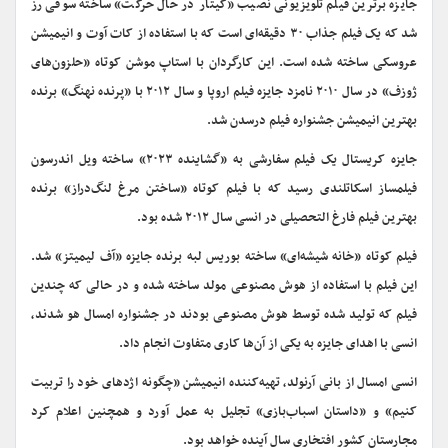
جایزه برترین فیلم تلویزیونی نصیب «گیتار در حال حرکت» ساخته سوفی رز
شد که یک فیلم جذاب ۳۰ دقیقه‌ای است که با استفاده از کات آوت و انیمیشن
عروسکی ساخته شده است. این کارگردان با استاپ موشن کوتاه «حلزون‌های
ژوزف» در سال ۲۰۱۰ نامزد جایزه فیلم اروپا و سال ۲۰۱۲ با «پرنده نهنگ» برنده
بهترین انیمیشن جشنواره فیلم درسدن شد.
جایزه کریستال یک فیلم سفارشی به «گشاینده ۲۰۲۳» ساخته ویل اندرسون
فیلمساز اسکاتلندی رسید که با فیلم کوتاه «ساختن مرغ لنگ‌دراز» برنده
بهترین فیلم فارغ التحصیلی در انسی سال ۲۰۱۲ شده بود.
فیلم کوتاه «خانه شیشه‌ای» ساخته بوریس لبه برنده جایزه «آف لیمیتز» شد.
این فیلم با استفاده از هوش مصنوعی مولد ساخته شده و در حالی که چندین
فیلم که تولید شده توسط هوش مصنوعی بودند در جشنواره امسال هو شدند،
انسی با اهدای جایزه به یکی از آن‌ها کاری متفاوت انجام داد.
انسی امسال از بانی آرنولد، تهیه‌کننده انیمیشن «چگونه اژدهای خود را تربیت
کنیم» و «داستان اسباب‌بازی» تجلیل به عمل آورد و همچنین اعلام کرد
مجارستان کشور افتخاری سال آینده خواهد بود.