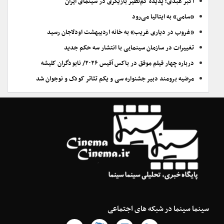
اکبر عبدی؛ پدیده کم‌نظیر بازیگری در سینمای ایران
«سامی» به ایتالیا می‌رود
«غروب در دیاری غریب» به خانه اردیبهشت اودلاجان رسید
تغییرات در سازمان سینمایی با انتشار سه حکم جدید
درباره چهار فیلم موفق در باکس آفیس ۲۰۲۶/ نابودگران کلیشه
مرضیه برومند دبیر جشنواره سی و یکم تئاتر کودک و نوجوان شد
سینما سینما در شبکه های اجتماعی