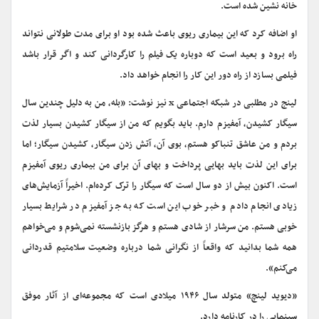
خانه نشین شده است.
او اضافه کرد که این بیماری ریوی باعث شده بود او برای مدت طولانی نتواند
راه برود و بعید است که دوباره یک فیلم را کارگردانی کند و اگر قرار باشد
فیلمی بسازد از راه دور این کار را انجام خواهد داد.
لینج در مطلبی در شبکه اجتماعی x نیز نوشت: «بله، من به دلیل چندین سال
سیگار کشیدن، آمفیزم دارم. باید بگویم که من از سیگار کشیدن بسیار لذت
بردم و من عاشق تنباکو هستم، بوی آن، آتش زدن سیگار، کشیدن سیگار؛ اما
برای این لذت باید بهایی پرداخت و بهای آن برای من بیماری ریوی آمفیزم
است. اکنون بیش از دو سال است که سیگار را ترک کرده‌ام. اخیراً آزمایش‌های
زیادی انجام دادم و خبر خوب این است که به جز آمفیزم در شرایط بسیار
خوبی هستم. من سرشار از شادی هستم و هرگز بازنشسته نمی‌شوم و می‌خواهم
همه شما بدانید که واقعاً از نگرانی شما درباره وضعیت سلامتیم قدردانی
می‌کنم».
«دیوید لینچ» متولد سال ۱۹۴۶ میلادی است که مجموعه‌ای از آثار موفق
سینمایی را در کارنامه دارد.