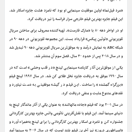
«مرد فیل‌نما» اولین موفقیت سینمایی او بود که نامزد هشت جایزه اسکار شد.
این فیلم جایزه بهترین فیلم خارجی سزار فرانسه را نیز دریافت کرد.
او در اواخر دهه ۸۰ با «مارک فارست»، تهیه‌کننده معروف برای ساختن سریال
تلویزیونی «توئین پیکس» قرارداد بست. این مجموعه تلویزیونی در دهه ۹۰ در
شبکه ABC به نمایش درآمد و به موفق‌ترین سریال تلویزیونی دهه ۹۰ تبدیل شد
و در سال ۲۰۱۸ پس از حدود ۳۰ سال، فصل سوم آن منتشر شد.
یکی از موفق‌ترین آثار کارنامه سینمایی لینچ «در قلب وحشی» است که در
سال ۱۹۹۰ موفق به دریافت جایزه نخل طلای کن شد. در سال ۱۹۹۷ لینچ فیلم
«بزرگراه گمشده» را ساخت. این فیلم در گیشه موفقیتی به دست نیاورد و
نقدهای متنوع مثبت و منفی دریافت کرد.
در سال ۲۰۰۱ بود که فیلم «جاده مالهالند» به عنوان یکی از آثار ماندگار لینچ به
دنیای سینما آمد. این فیلم با نقش‌آفرینی نائومی واتس جایزه بهترین کارگردانی
جشنواره کن و نامزدی اسکار بهترین کارگردانی را برای لینچ به‌همراه آورد و
«امپراطوری درون» نیز آخرین فیلم بلند اوست که در سال ۲۰۰۶ به سینما آمد