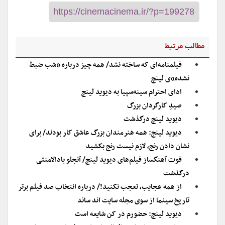
مطالب مرتبط
فیلمنامه‌ای که ساخته نشد/ همه چیز درباره «‌شب ضبط
نشده»ی لینچ
ادای احترام سینه‌سپیا به دیوید لینچ
صیدِ کارگردان بزرگ
دیوید لینچ درگذشت
دیوید لینج: همه هنرمندان بزرگ عاشق کار بودند/ برای
نشان دادن رنج، لازم نیست رنج بکشید
فوت آهنگساز فیلم‌های دیوید لینچ‌/ آنجلو بادالامنتی
درگذشت
از همه عجایب، تعجب نکنید!/ درباره انتخاب صد فیلم برتر
تاریخ سینما از سوی مجله سایت اند ساند
دیوید لینچ: حضورم در کن شایعه است