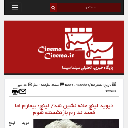
Toggle
avigation
تاریخ انتشار:1403/05/16 - 16:02
تعداد نظرات: ۰ نظر
کد خبر :
199278
دیوید لینچ خانه نشین شد/ لینچ: بیمارم اما
قصد ندارم بازنشسته شوم
دوید لینچ