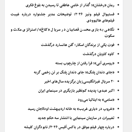
رمان «رخشان»؛ گُذار از خامیِ عاطفی تا رسیدن به بلوغ فکری
فستیوال فیلم ونیز ۲۰۲۶؛ توضیحات مدیر جشنواره درباره غیبت
فیلم‌های هالیوودی
نگاهی به بازی محسن قصابیان در سریال «کلاغ»/ استراتژی مکث و
سکوت
فوت یکی از برندگان اسکار؛ گلن هانسارد درگذشت
کاوه کاویان درگذشت
«روسری آبی»؛ فرا رفتن از چارچوب بسته
«جای دندان پلنگ»؛ جای دندان پلنگ بر تن زخمی گربه
۲۰ سریال غیرانگلیسی‌زبان برگزیده سال‌های اخیر
اکبر عبدی؛ پدیده کم‌نظیر بازیگری در سینمای ایران
«سامی» به ایتالیا می‌رود
«غروب در دیاری غریب» به خانه اردیبهشت اودلاجان رسید
تغییرات در سازمان سینمایی با انتشار سه حکم جدید
درباره چهار فیلم موفق در باکس آفیس ۲۰۲۶/ نابودگران کلیشه