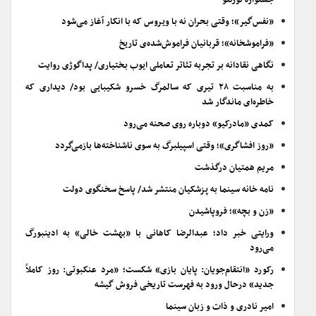
جشنواره تورنتو
«نفس‌گیر»؛ وقتی بحران نه با ویروس که با انکار آغاز می‌شود
«فراموشخانه»؛ قربانیان فراموش‌شده‌ی تاریخ
نگاهی نقادانه بر تجربه تئاتر تعاملی ایوب بختیاری/ پداگوژی روایت
به مناسبت ۲۸ تیری که سالمرگ خسرو شکیبایی بود/ دیداری که
خاطره‌ای ماندگار شد
کمدی «مادرکیو» دوباره روی صحنه می‌رود
«روز افشاگری»؛ وقتی اسپیلبرگ به سوی ناشناخته‌ها بازمی‌گردد
مریم همتیان درگذشت
نامه خانه سینما به پزشکیان منتشر شد/ پاسخ سخنگوی دولت
«زن و بچه»؛ فروپاشیدن
ورایتی خبر داد؛ عبدالرضا کاهانی با «بهشت خالی» به ادینبورگ
می‌رود
رکورد «انتقام‌جویان: پایان بازی» شکست؛ «مرد عنکبوتی: روز کاملاً
جدید» درحال ورود به فهرست تاریخی فروش گیشه
امیر نادری و ذات و زبان سینما