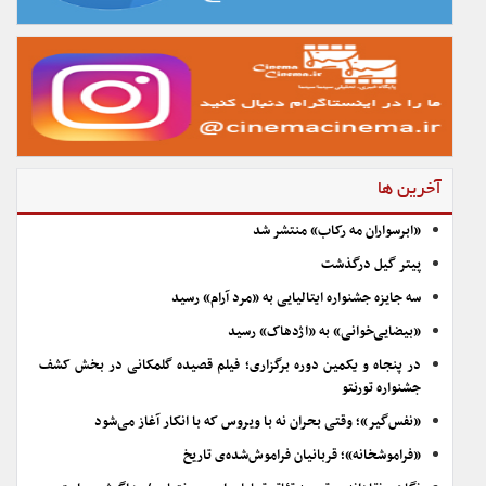
آخرین ها
«ابرسواران مه رکاب» منتشر شد
پیتر گیل درگذشت
سه جایزه جشنواره ایتالیایی به «مرد آرام» رسید
«بیضایی‌خوانی» به «اژدهاک» رسید
در پنجاه و یکمین دوره برگزاری؛ فیلم قصیده گلمکانی در بخش کشف
جشنواره تورنتو
«نفس‌گیر»؛ وقتی بحران نه با ویروس که با انکار آغاز می‌شود
«فراموشخانه»؛ قربانیان فراموش‌شده‌ی تاریخ