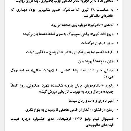
نگاهی نقادانه بر تجربه تئاتر تعاملی ایوب بختیاری/ پداگوژی روایت
به مناسبت ۲۸ تیری که سالمرگ خسرو شکیبایی بود/ دیداری که
خاطره‌ای ماندگار شد
کمدی «مادرکیو» دوباره روی صحنه می‌رود
«روز افشاگری»؛ وقتی اسپیلبرگ به سوی ناشناخته‌ها بازمی‌گردد
مریم همتیان درگذشت
نامه خانه سینما به پزشکیان منتشر شد/ پاسخ سخنگوی دولت
«زن و بچه»؛ فروپاشیدن
ورایتی خبر داد؛ عبدالرضا کاهانی با «بهشت خالی» به ادینبورگ
می‌رود
رکورد «انتقام‌جویان: پایان بازی» شکست؛ «مرد عنکبوتی: روز کاملاً
جدید» درحال ورود به فهرست تاریخی فروش گیشه
امیر نادری و ذات و زبان سینما
رمان «رخشان»؛ گُذار از خامیِ عاطفی تا رسیدن به بلوغ فکری
فستیوال فیلم ونیز ۲۰۲۶؛ توضیحات مدیر جشنواره درباره غیبت
فیلم‌های هالیوودی