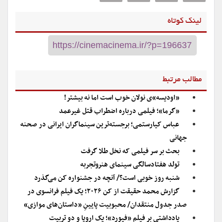
لینک کوتاه
مطالب مرتبط
«اودیسه»ی نولان خوب است اما‌ نه بیشتر!
«گرما»؛ فیلمی درباره اضطراب قتل غیرعمد
عباس کیارستمی؛ برجسته‌ترین سینماگران ایرانی در صحنه
جهانی
بحث بر سر فیلمی که نخل طلا گرفت
تولد هفتادسالگی سینمای هنروتجربه
شنبه روز خوبی است؟/ آنچه در جشنواره کن می‌گذرد
گزارش محمد حقیقت از کن ۲۰۲۶؛ یک فیلم فرانسوی در
صدر جدول منتقدان/ محبوبیت پایینِ «داستان‌های موازی»
یادداشتی بر فیلم «فیورد»؛ یک اروپا و دو تربیت