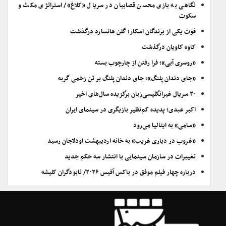
نگاهی به بازی محسن قصابیان در سریال «کلاغ»/ استراتژی مکث و
سکوت
فوت یکی از برندگان اسکار؛ گلن هانسارد درگذشت
کاوه کاویان درگذشت
«روسری آبی»؛ فرا رفتن از چارچوب بسته
«جای دندان پلنگ»؛ جای دندان پلنگ بر تن زخمی گربه
۲۰ سریال غیرانگلیسی‌زبان برگزیده سال‌های اخیر
اکبر عبدی؛ پدیده کم‌نظیر بازیگری در سینمای ایران
«سامی» به ایتالیا می‌رود
«غروب در دیاری غریب» به خانه اردیبهشت اودلاجان رسید
تغییرات در سازمان سینمایی با انتشار سه حکم جدید
درباره چهار فیلم موفق در باکس آفیس ۲۰۲۶/ نابودگران کلیشه