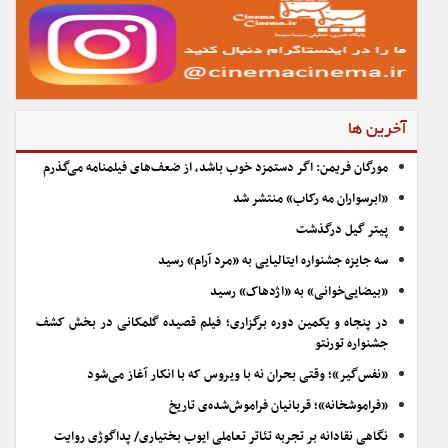
آخرین ها
مورگان فریمن: اگر دستمزد خوب باشد، از ضعف‌های فیلمنامه می‌گذرم
«ابرسواران مه رکاب» منتشر شد
پیتر گیل درگذشت
سه جایزه جشنواره ایتالیایی به «مرد آرام» رسید
«بیضایی‌خوانی» به «اژدهاک» رسید
در پنجاه و یکمین دوره برگزاری؛ فیلم قصیده گلمکانی در بخش کشف
جشنواره تورنتو
«نفس‌گیر»؛ وقتی بحران نه با ویروس که با انکار آغاز می‌شود
«فراموشخانه»؛ قربانیان فراموش‌شده‌ی تاریخ
نگاهی نقادانه بر تجربه تئاتر تعاملی ایوب بختیاری/ پداگوژی روایت