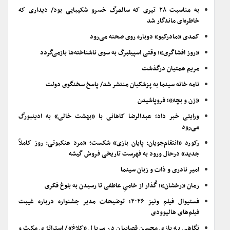
به مناسبت ۲۸ تیری که سالمرگ خسرو شکیبایی بود/ دیداری که
خاطره‌ای ماندگار شد
کمدی «مادرکیو» دوباره روی صحنه می‌رود
«روز افشاگری»؛ وقتی اسپیلبرگ به سوی ناشناخته‌ها بازمی‌گردد
مریم همتیان درگذشت
نامه خانه سینما به پزشکیان منتشر شد/ پاسخ سخنگوی دولت
«زن و بچه»؛ فروپاشیدن
ورایتی خبر داد؛ عبدالرضا کاهانی با «بهشت خالی» به ادینبورگ
می‌رود
رکورد «انتقام‌جویان: پایان بازی» شکست؛ «مرد عنکبوتی: روز کاملاً
جدید» درحال ورود به فهرست تاریخی فروش گیشه
امیر نادری و ذات و زبان سینما
رمان «رخشان»؛ گُذار از خامیِ عاطفی تا رسیدن به بلوغ فکری
فستیوال فیلم ونیز ۲۰۲۶؛ توضیحات مدیر جشنواره درباره غیبت
فیلم‌های هالیوودی
نگاهی به بازی محسن قصابیان در سریال «کلاغ»/ استراتژی مکث و