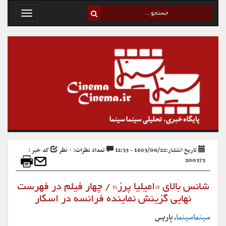
Toggle
avigation
تاریخ انتشار:1403/06/22 - 12:33
تعداد نظرات: ۰ نظر
کد خبر :
200373
شانس بالای «امیلیا پرز» / چهار فیلم در فهرست
نهایی گزینش نماینده فرانسه در اسکار
سینماسینما
، پاریس