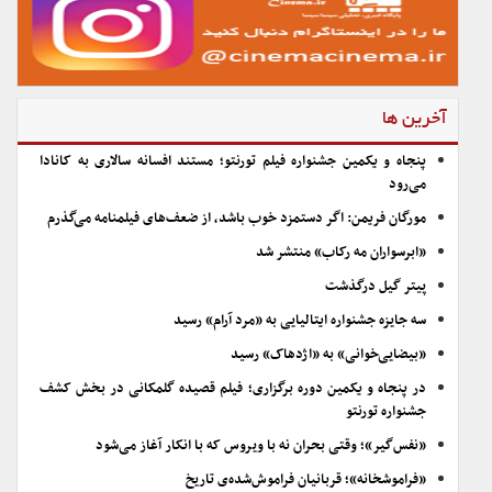
آخرین ها
پنجاه و یکمین جشنواره فیلم تورنتو؛ مستند افسانه سالاری به کانادا
می‌رود
مورگان فریمن: اگر دستمزد خوب باشد، از ضعف‌های فیلمنامه می‌گذرم
«ابرسواران مه رکاب» منتشر شد
پیتر گیل درگذشت
سه جایزه جشنواره ایتالیایی به «مرد آرام» رسید
«بیضایی‌خوانی» به «اژدهاک» رسید
در پنجاه و یکمین دوره برگزاری؛ فیلم قصیده گلمکانی در بخش کشف
جشنواره تورنتو
«نفس‌گیر»؛ وقتی بحران نه با ویروس که با انکار آغاز می‌شود
«فراموشخانه»؛ قربانیان فراموش‌شده‌ی تاریخ