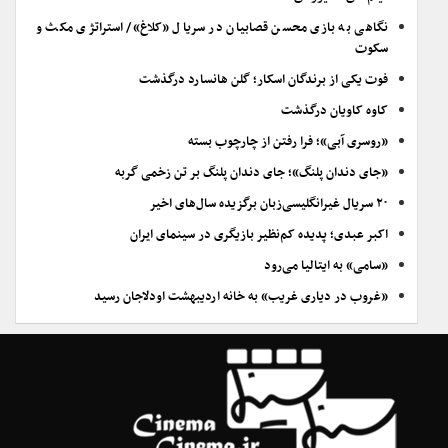
نگاهی به بازی محسن قصابیان در سریال «کلاغ»/ استراتژی مکث و
سکوت
فوت یکی از برندگان اسکار؛ گلن هانسارد درگذشت
کاوه کاویان درگذشت
«روسری آبی»؛ فرا رفتن از چارچوب بسته
«جای دندان پلنگ»؛ جای دندان پلنگ بر تن زخمی گربه
۲۰ سریال غیرانگلیسی‌زبان برگزیده سال‌های اخیر
اکبر عبدی؛ پدیده کم‌نظیر بازیگری در سینمای ایران
«سامی» به ایتالیا می‌رود
«غروب در دیاری غریب» به خانه اردیبهشت اودلاجان رسید