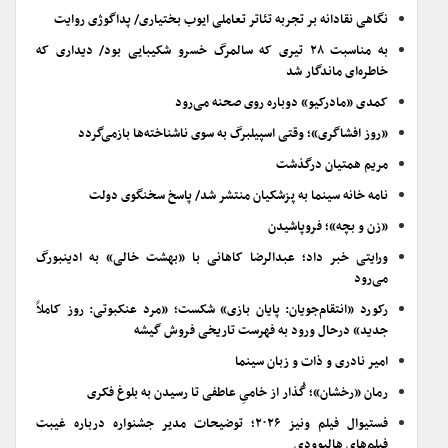
نگاهی نقادانه بر تجربه تئاتر تعاملی ایوب بختیاری/ پداگوژی روایت
به مناسبت ۲۸ تیری که سالمرگ خسرو شکیبایی بود/ دیداری که
خاطره‌ای ماندگار شد
کمدی «مادرکیو» دوباره روی صحنه می‌رود
«روز افشاگری»؛ وقتی اسپیلبرگ به سوی ناشناخته‌ها بازمی‌گردد
مریم همتیان درگذشت
نامه خانه سینما به پزشکیان منتشر شد/ پاسخ سخنگوی دولت
«زن و بچه»؛ فروپاشیدن
ورایتی خبر داد؛ عبدالرضا کاهانی با «بهشت خالی» به ادینبورگ
می‌رود
رکورد «انتقام‌جویان: پایان بازی» شکست؛ «مرد عنکبوتی: روز کاملاً
جدید» درحال ورود به فهرست تاریخی فروش گیشه
امیر نادری و ذات و زبان سینما
رمان «رخشان»؛ گُذار از خامیِ عاطفی تا رسیدن به بلوغ فکری
فستیوال فیلم ونیز ۲۰۲۶؛ توضیحات مدیر جشنواره درباره غیبت
فیلم‌های هالیوودی