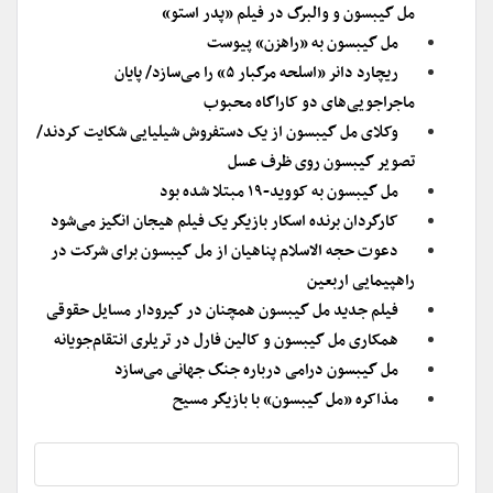
مل گیبسون و والبرگ در فیلم «پدر استو»
مل گیبسون به «راهزن» پیوست
ریچارد دانر «اسلحه مرگبار ۵» را می‌سازد/ پایان
ماجراجویی‌های دو کاراگاه محبوب
وکلای مل گیبسون از یک دستفروش شیلیایی شکایت کردند/
تصویر گیبسون روی ظرف عسل
مل گیبسون به کووید-۱۹ مبتلا شده بود
کارگردان برنده اسکار بازیگر یک فیلم هیجان انگیز می‌شود
دعوت حجه الاسلام پناهیان از مل گیبسون برای شرکت در
راهپیمایی اربعین
فیلم جدید مل گیبسون همچنان در گیرودار مسایل حقوقی
همکاری مل گیبسون و کالین فارل در تریلری انتقام‌جویانه
مل گیبسون درامی درباره جنگ جهانی می‌سازد
مذاکره «مل گیبسون» با بازیگر مسیح