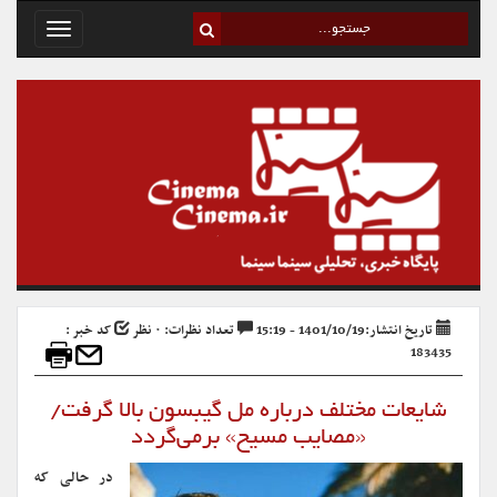
Toggle
avigation
تاریخ انتشار:1401/10/19 - 15:19
تعداد نظرات: ۰ نظر
کد خبر :
183435
شایعات مختلف درباره مل گیبسون بالا گرفت/
«مصایب مسیح» برمی‌گردد
در حالی که