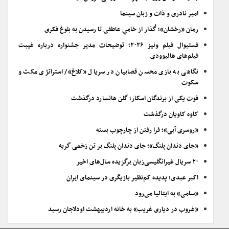
امیر نادری و ذات و زبان سینما
رمان «رخشان»؛ گُذار از خامیِ عاطفی تا رسیدن به بلوغ فکری
فستیوال فیلم ونیز ۲۰۲۶؛ توضیحات مدیر جشنواره درباره غیبت
فیلم‌های هالیوودی
نگاهی به بازی محسن قصابیان در سریال «کلاغ»/ استراتژی مکث و
سکوت
فوت یکی از برندگان اسکار؛ گلن هانسارد درگذشت
کاوه کاویان درگذشت
«روسری آبی»؛ فرا رفتن از چارچوب بسته
«جای دندان پلنگ»؛ جای دندان پلنگ بر تن زخمی گربه
۲۰ سریال غیرانگلیسی‌زبان برگزیده سال‌های اخیر
اکبر عبدی؛ پدیده کم‌نظیر بازیگری در سینمای ایران
«سامی» به ایتالیا می‌رود
«غروب در دیاری غریب» به خانه اردیبهشت اودلاجان رسید