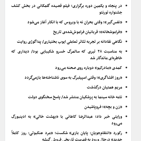
در پنجاه و یکمین دوره برگزاری؛ فیلم قصیده گلمکانی در بخش کشف
جشنواره تورنتو
«نفس‌گیر»؛ وقتی بحران نه با ویروس که با انکار آغاز می‌شود
«فراموشخانه»؛ قربانیان فراموش‌شده‌ی تاریخ
نگاهی نقادانه بر تجربه تئاتر تعاملی ایوب بختیاری/ پداگوژی روایت
به مناسبت ۲۸ تیری که سالمرگ خسرو شکیبایی بود/ دیداری که
خاطره‌ای ماندگار شد
کمدی «مادرکیو» دوباره روی صحنه می‌رود
«روز افشاگری»؛ وقتی اسپیلبرگ به سوی ناشناخته‌ها بازمی‌گردد
مریم همتیان درگذشت
نامه خانه سینما به پزشکیان منتشر شد/ پاسخ سخنگوی دولت
«زن و بچه»؛ فروپاشیدن
ورایتی خبر داد؛ عبدالرضا کاهانی با «بهشت خالی» به ادینبورگ
می‌رود
رکورد «انتقام‌جویان: پایان بازی» شکست؛ «مرد عنکبوتی: روز کاملاً
جدید» درحال ورود به فهرست تاریخی فروش گیشه