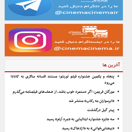
آخرین ها
پنجاه و یکمین جشنواره فیلم تورنتو؛ مستند افسانه سالاری به کانادا
می‌رود
مورگان فریمن: اگر دستمزد خوب باشد، از ضعف‌های فیلمنامه می‌گذرم
«ابرسواران مه رکاب» منتشر شد
پیتر گیل درگذشت
سه جایزه جشنواره ایتالیایی به «مرد آرام» رسید
«بیضایی‌خوانی» به «اژدهاک» رسید