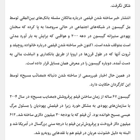
شکل نگرفت.
انتشار خبر ساخته شدن فیلمی درباره مالکان سلسله بانک‌های بین‌المللی توسط
مل گیبسون در شبکه‌های اجتماعی در حالی سروصدا به پا کرده که سخنان
یهودی ستیزانه گیبسون در دهه ۲۰۰۰ و عواقبی که برایش به بار آورد مدتی
است متوقف شده است. اکنون خبر ساخته شدن فیلمی درباره خانواده روچیلد و
ثروت آنها که در طول قرن‌ها در اروپا از طریق بانکداری و انباشت مالی به
دست آمده، دوباره گیبسون را در معرض همان مسایل قرار داده است.
در همین حال اخبار غیررسمی از ساخته شدن دنباله «مصائب مسیح» توسط
این کارگردان حکایت دارد.
گیبسون ۶۷ ساله از زمان ساختن فیلم پرفروشش «مصایب مسیح» در سال ۲۰۰۴
با سازمان‌های یهودی به مشکل خورد زیرا در فیلمش یهودیان را مسئول مرگ
عیسی مسیح خوانده بود. آن فیلم که با بودجه ۳۰ میلیون دلاری ساخته شد، ۶۱۲
میلیون دلار فروخت و پرفروش‌ترین فیلم با درجه سنی بزرگسال در آمریکا شد و
البته به دلیل خشونت عریان در فیلم هم با نقدهایی روبه‌رو شد.