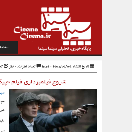
صفحه ا
تاریخ انتشار:1403/01/06 - 15:51
تعداد نظرات: ۰ نظر
کد خب
شروع فیلمبرداری فیلم «پیکی 
سین
سپت
می‌
فیل