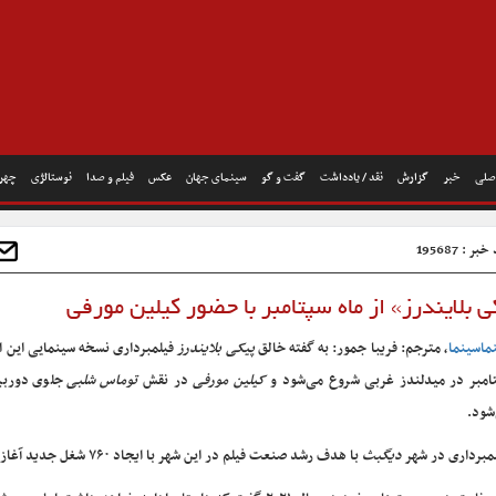
صلی
خبر
گزارش
نقد / یادداشت
گفت و گو
سینمای جهان
عکس
فیلم و صدا
نوستالژی
چهره
ر : 195687
بلایندرز» از ماه سپتامبر با حضور کیلین مورفی
ماسینما
، مترجم: فریبا جمور: به گفته خالق
پیکی بلایندرز
فیلمبرداری نسخه سینمایی این اث
امبر در میدلندز غربی شروع می‌شود و
کیلین مورفی
در نقش
توماس شلبی
جلوی دوربی
شود.
مبرداری در شهر
دیگبث
با هدف رشد صنعت فیلم در این شهر با ایجاد ۷۶۰ شغل جدید آغاز می‌شود.