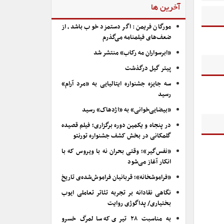
آخرین ها
مورگان فریمن: اگر دستمزد خوب باشد، از
ضعف‌های فیلمنامه می‌گذرم
«ابرسواران مه رکاب» منتشر شد
پیتر گیل درگذشت
سه جایزه جشنواره ایتالیایی به «مرد آرام»
رسید
«بیضایی‌خوانی» به «اژدهاک» رسید
در پنجاه و یکمین دوره برگزاری؛ فیلم قصیده
گلمکانی در بخش کشف جشنواره تورنتو
«نفس‌گیر»؛ وقتی بحران نه با ویروس که با
انکار آغاز می‌شود
«فراموشخانه»؛ قربانیان فراموش‌شده‌ی تاریخ
نگاهی نقادانه بر تجربه تئاتر تعاملی ایوب
بختیاری/ پداگوژی روایت
به مناسبت ۲۸ تیری که سالمرگ خسرو