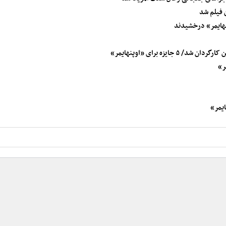
نهایمر» درخشیدند
ایزه برای «اوپنهایمر»
ر»
ایمر»