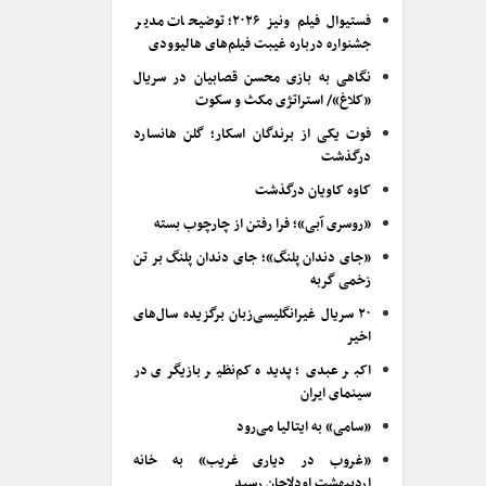
فستیوال فیلم ونیز ۲۰۲۶؛ توضیحات مدیر
جشنواره درباره غیبت فیلم‌های هالیوودی
نگاهی به بازی محسن قصابیان در سریال
«کلاغ»/ استراتژی مکث و سکوت
فوت یکی از برندگان اسکار؛ گلن هانسارد
درگذشت
کاوه کاویان درگذشت
«روسری آبی»؛ فرا رفتن از چارچوب بسته
«جای دندان پلنگ»؛ جای دندان پلنگ بر تن
زخمی گربه
۲۰ سریال غیرانگلیسی‌زبان برگزیده سال‌های
اخیر
اکبر عبدی؛ پدیده کم‌نظیر بازیگری در
سینمای ایران
«سامی» به ایتالیا می‌رود
«غروب در دیاری غریب» به خانه
اردیبهشت اودلاجان رسید