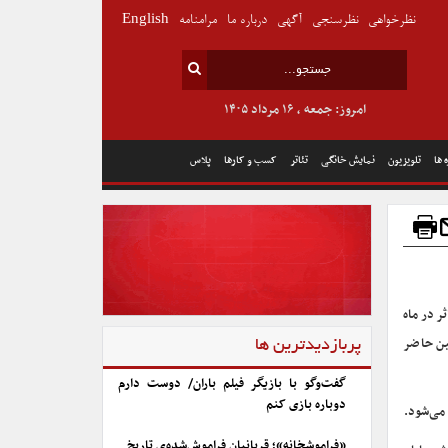
نظرخواهی
نظرسنجی
آگهی
درباره ما
مرامنامه
English
امروز: جمعه , ۱۶ مرداد ۱۴۰۵
 ها
تلویزیون
نمایش خانگی
تئاتر
کسب و کارها
پلاس
ر در ماه
ن حاضر
پربازدیدترین ها
گفت‌وگو با بازیگر فیلم باران/ دوست دارم
دوباره بازی کنم
«فراموشخانه»؛ قربانیان فراموش‌شده‌ی تاریخ