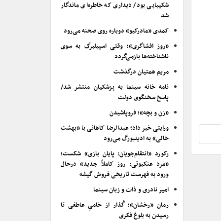
شکیبایی بود/ دیداری که خاطره‌ای ماندگار
شد
کمدی «مادرکیو» دوباره روی صحنه می‌رود
«روز افشاگری»؛ وقتی اسپیلبرگ به سوی
ناشناخته‌ها بازمی‌گردد
مریم همتیان درگذشت
نامه خانه سینما به پزشکیان منتشر شد/
پاسخ سخنگوی دولت
«زن و بچه»؛ فروپاشیدن
ورایتی خبر داد؛ عبدالرضا کاهانی با «بهشت
خالی» به ادینبورگ می‌رود
رکورد «انتقام‌جویان: پایان بازی» شکست؛
«مرد عنکبوتی: روز کاملاً جدید» درحال
ورود به فهرست تاریخی فروش گیشه
امیر نادری و ذات و زبان سینما
رمان «رخشان»؛ گُذار از خامیِ عاطفی تا
رسیدن به بلوغ فکری