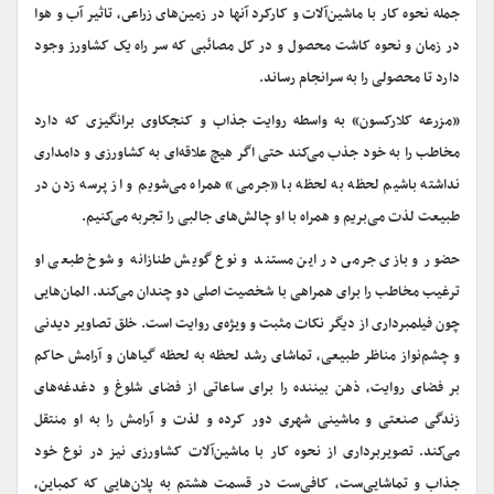
جمله نحوه کار با ماشین‌آلات و کارکرد آنها در زمین‌هاى زراعى، تاثیر آب و هوا
در زمان و نحوه کاشت محصول و در کل مصائبی که سر راه یک کشاورز وجود
دارد تا محصولی را به سرانجام رساند.
«مزرعه کلارکسون» به واسطه روایت جذاب و کنجکاوى برانگیزى که دارد
مخاطب را به خود جذب می‌کند حتی اگر هیچ علاقه‌ای به کشاورزی و دامداری
نداشته باشیم لحظه به لحظه با «جرمی» همراه می‌شویم و از پرسه زدن در
طبیعت لذت می‌بریم و همراه با او چالش‌های جالبی را تجربه می‌کنیم.
حضور و بازى جرمى در این مستند و نوع گویش طنازانه و شوخ ‌طبعی او
ترغیب مخاطب را برای همراهی با شخصیت اصلی دو چندان می‌کند. المان‌هایى
چون فیلمبردارى از دیگر نکات مثبت و ویژه‌ی روایت است. خلق تصاویر دیدنی
و چشم‌نواز مناظر طبیعی، تماشای رشد لحظه به لحظه گیاهان و آرامش حاکم
بر فضای روایت، ذهن بیننده را برای ساعاتی از فضای شلوغ و دغدغه‌های
زندگی صنعتی و ماشینی شهری دور کرده و لذت و آرامش را به او منتقل
می‌کند. تصویربرداری از نحوه کار با ماشین‌آلات کشاورزی نیز در نوع خود
جذاب و تماشایی‌ست، کافی‌ست در قسمت هشتم به پلان‌هایی که کمباین،