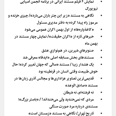
نمایش ۶ فیلم مستند ایرانی در برنامه انجمن آسیایی
نیویورک
نگاهی به مستند «زیر این چتر باران می‌بارد»/ چیزی خزنده و
مرموز راه پیدا کرده به دفتر مدیری مسئول
«کاغذپاره‌ها» از اول بهمن اکران عمومی می‌شود
خبرهای تازه از «اکران حقیقت»/ نمایش چهار مستند در
بهمن ماه
صنوبرهایِ شیرین، در هم‌نوازیِ عشق
مستندهای بخش مسابقه اصلی «ایدفا» معرفی شد
یک هشدار زیبا / مستند «سالی که جهان تغییر کرد»؛ حال
خوش طبیعت وقتی انسان در قرنطینه بود
قدیمی‌ترین تصاویر عزاداری‌ها و مجالس آذری زبان‌ها در
مستند «صادق الوعد»
نه فرشته‌ام، نه شیطان
مردی که نمی‌خندید ولی می‌خنداند! / «باستر بزرگ»؛
مستندی درباره مرد صورت سنگی
تاریخ تهران/ نگاهی به مستند «زمستان است»