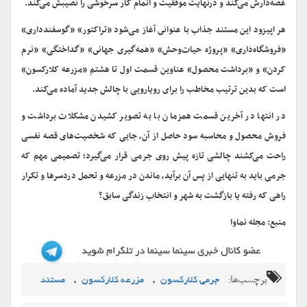
غصه‌دارش می‌کند و درنهایت موفقیت و اتمام کار سرخوشی را نصیبش می‌کند.
هر اپیزود این مستند جذاب با عنوانى آغاز می‌شود «تراکتور» «گوسفندداری»
«فروشگاه‌داری» «پروژه حیات‌وحش» «همه‌گیرى جهانى» «گداختگی» «نرم
کردن» و «برداشت محصول» عناوین قسمت اول تا هشتم «مزرعه کلارکسون»
است که بدین ترتیب مخاطب را براى رویارویی با چالش جدید آماده می‌کند.
در انتها در آخرین قسمت همزمان با به تصویر کشیدن مشکلات برداشت و
فروش محصول و محاسبه سود حاصل از آن، جایی که شخصیت‌های قصه نفسی
راحت می‌کشند چالشی تازه پیش روی جرمی قرار می‌گیرد؛ تصمیمی مهم که
جرمی باید به تنهایی از پس آن برآید، ماندن در مزرعه و تحمل دردسرها و تکرار
راهی که رفته یا بازگشت به شهر و انتخاب زندگی سابق؟
منبع: مجله نماوا
برچسب‌ها:
,
,
جرمی کلارکسون
مزرعه کلارکسون
مستند