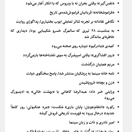
«نفس‌گیر»؛ وقتی بحران نه با ویروس که با انکار آغاز می‌شود
«فراموشخانه»؛ قربانیان فراموش‌شده‌ی تاریخ
نگاهی نقادانه بر تجربه تئاتر تعاملی ایوب بختیاری/ پداگوژی روایت
به مناسبت ۲۸ تیری که سالمرگ خسرو شکیبایی بود/ دیداری که
خاطره‌ای ماندگار شد
کمدی «مادرکیو» دوباره روی صحنه می‌رود
«روز افشاگری»؛ وقتی اسپیلبرگ به سوی ناشناخته‌ها بازمی‌گردد
مریم همتیان درگذشت
نامه خانه سینما به پزشکیان منتشر شد/ پاسخ سخنگوی دولت
«زن و بچه»؛ فروپاشیدن
ورایتی خبر داد؛ عبدالرضا کاهانی با «بهشت خالی» به ادینبورگ
می‌رود
رکورد «انتقام‌جویان: پایان بازی» شکست؛ «مرد عنکبوتی: روز کاملاً
جدید» درحال ورود به فهرست تاریخی فروش گیشه
امیر نادری و ذات و زبان سینما
رمان «رخشان»؛ گُذار از خامیِ عاطفی تا رسیدن به بلوغ فکری