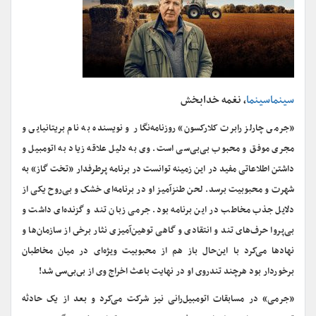
سینماسینما
، نغمه خدابخش
«جرمى چارلز رابرت کلارکسون» روزنامه‌نگار و نویسنده به نام بریتانیایى و
مجری موفق و محبوب بی‌بی‌سی است. وی به دلیل علاقه زیاد به اتومبیل و
داشتن اطلاعاتی مفید در این زمینه توانست در برنامه پرطرفدار «تخت گاز» به
شهرت و محبوبیت برسد. لحن طنزآمیز او در برنامه‌ای خشک و بی‌روح یکی از
دلایل جذب مخاطب در این برنامه بود. جرمی زبان تند و گزنده‌ای داشت و
بی‌پروا حرف‌هاى تند و انتقادی و گاهی توهین‌آمیزی نثار برخى از سازمان‌ها و
نهادها می‌کرد با این‌حال باز هم از محبوبیت ویژه‌اى در میان مخاطبان
برخوردار بود هرچند تندروى او در نهایت باعث اخراج وى از بى‌بى‌سى شد!
«جرمی» در مسابقات اتومبیل‌رانی نیز شرکت می‌کرد و بعد از یک حادثه