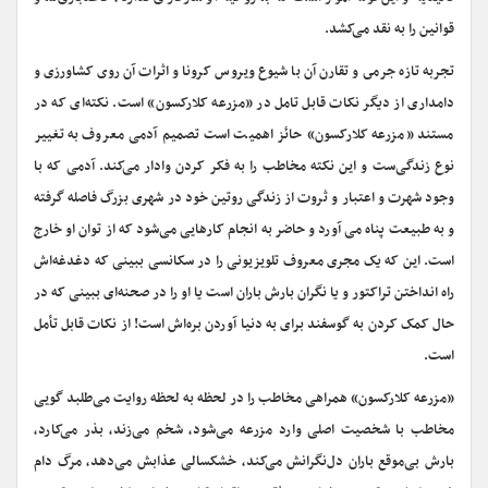
قوانین را به نقد می‌کشد.
تجربه تازه جرمى و تقارن آن با شیوع ویروس کرونا و اثرات آن روى کشاورزی و
دامداری از دیگر نکات قابل تامل در «مزرعه کلارکسون» است. نکته‌ای که در
مستند «مزرعه کلارکسون» حائز اهمیت است تصمیم آدمی معروف به تغییر
نوع زندگی‌ست و این نکته مخاطب را به فکر کردن وادار می‌کند. آدمی که با
وجود شهرت و اعتبار و ثروت از زندگی روتین خود در شهری بزرگ فاصله گرفته
و به طبیعت پناه می آورد و حاضر به انجام کارهایی می‌شود که از توان او خارج
است. این که یک مجری معروف تلویزیونی را در سکانسی ببینی که دغدغه‌اش
راه انداختن تراکتور و یا نگران بارش باران است یا او را در صحنه‌ای ببینی که در
حال کمک کردن به گوسفند برای به دنیا آوردن بره‌اش است! از نکات قابل تأمل
است.
«مزرعه کلارکسون» همراهی مخاطب را در لحظه به لحظه روایت می‌طلبد گویی
مخاطب با شخصیت اصلی وارد مزرعه می‌شود، شخم می‌زند، بذر می‌کارد،
بارش بی‌موقع باران دل‌نگرانش می‌کند، خشکسالی عذابش می‌دهد، مرگ دام