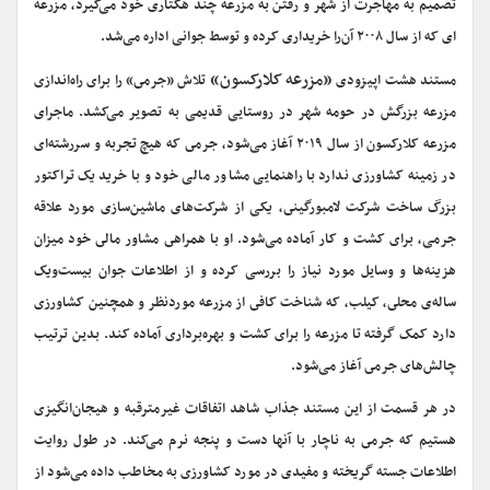
تصمیم به مهاجرت از شهر و رفتن به مزرعه چند هکتاری خود می‌گیرد، مزرعه
ای که از سال ۲۰۰۸ آن‌را خریداری کرده و توسط جوانی اداره می‌شد.
«مزرعه کلارکسون»
مستند هشت اپیزودی
تلاش «جرمى» را براى راه‌اندازى
مزرعه بزرگش در حومه شهر در روستایی قدیمی به تصویر می‌کشد. ماجرای
مزرعه کلارکسون از سال ۲۰۱۹ آغاز می‌شود، جرمى که هیچ تجربه و سررشته‌اى
در زمینه کشاورزى ندارد با راهنمایی مشاور مالی خود و با خرید یک تراکتور
بزرگ ساخت شرکت لامبورگینى، یکی از شرکت‌های ماشین‌سازی مورد علاقه
جرمی، براى کشت و کار آماده می‌شود. او با همراهى مشاور مالى خود میزان
هزینه‌ها و وسایل مورد نیاز را بررسی کرده و از اطلاعات جوان بیست‌ویک
ساله‌ی محلى، کیلب، که شناخت کافى از مزرعه موردنظر و همچنین کشاورزى
دارد کمک گرفته تا مزرعه را براى کشت و بهره‌بردارى آماده کند. بدین ترتیب
چالش‌هاى جرمى آغاز می‌شود.
در هر قسمت از این مستند جذاب شاهد اتفاقات غیرمترقبه و هیجان‌انگیزى
هستیم که جرمى به ناچار با آنها دست و پنجه نرم می‌کند. در طول روایت
اطلاعات جسته گریخته و مفیدی در مورد کشاورزى به مخاطب داده می‌شود از