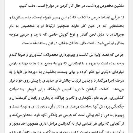
ماشین مخصوص برداشت، در حال کار کردن در مزارع است، دقت کنیم.
از طرفی ارتباط جرمى با کیلب که در این مسیر همراه اوست، بده بستان‌ها و
بحث‌هایی که در حین کار دارند همچنین ارتباط او با شخصیتى به نام
«جرالد»، به دلیل لحن گفتار و نوع گویش خاصی که دارد، و جرمی متوجه
منظور او نمی‌شود! باعث خلق لحظات جذاب در این مستند شده است.
جرمى که قصد اولیه‌اش کاشت و بهره‌برداری محصولات کشاورزی و صرفا گندم
و جو بوده است به مرور و با امکاناتی که مزرعه وسیع او دارد به تهیه و تامین
نیازهای دیگری نیز فکر کرده و برای وسعت بخشیدن به مزرعه‌اش آنها را به
مرحله اجرا می‌گذارد و بدین ترتیب چالش‌های جدیدی را پیش روی خود قرار
می‌دهد. کاشت گیاهان خاص، تاسیس فروشگاه برای فروش محصولات
کشاورزی، خرید دام، نگهدارى و تامین چراگاه، باردارى و زایمان گوسفندان و
چگونگى پرورش آنها، ساخت مرغدارى و اداره آن، زنبورداری و تهیه عسل و
پرورش ماهی از تجربیاتی است که جرمی در زندگی تازه خود امتحان می‌کند و
از آنجایی که برای هر اقدامی نیاز به گذراندن مراحل اداری همچون اخذ مجوز و
تائیدیه و این‌گونه امور است که با روحیه او سازگاری ندارد، کاغذبازی‌ها و