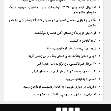
فستیوال فیلم ونیز ۲۰۲۶؛ توضیحات مدیر جشنواره درباره غیبت
فیلم‌های هالیوودی
نگاهی به بازی محسن قصابیان در سریال «کلاغ»/ استراتژی مکث و
سکوت
فوت یکی از برندگان اسکار؛ گلن هانسارد درگذشت
کاوه کاویان درگذشت
«روسری آبی»؛ فرا رفتن از چارچوب بسته
«جای دندان پلنگ»؛ جای دندان پلنگ بر تن زخمی گربه
۲۰ سریال غیرانگلیسی‌زبان برگزیده سال‌های اخیر
اکبر عبدی؛ پدیده کم‌نظیر بازیگری در سینمای ایران
«سامی» به ایتالیا می‌رود
«غروب در دیاری غریب» به خانه اردیبهشت اودلاجان رسید
تغییرات در سازمان سینمایی با انتشار سه حکم جدید