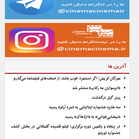
آخرین ها
مورگان فریمن: اگر دستمزد خوب باشد، از ضعف‌های فیلمنامه می‌گذرم
«ابرسواران مه رکاب» منتشر شد
پیتر گیل درگذشت
سه جایزه جشنواره ایتالیایی به «مرد آرام» رسید
«بیضایی‌خوانی» به «اژدهاک» رسید
در پنجاه و یکمین دوره برگزاری؛ فیلم قصیده گلمکانی در بخش کشف
جشنواره تورنتو