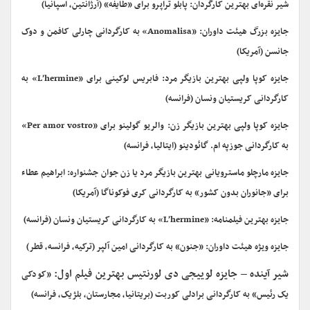
شیر نقره‌ای بهترین کارگردان: پابلو تراپرو برای «طایفه» (آرژانتین، اسپانیا)
جایزه بزرگ هیئت داوران: «Anomalisa» به کارگردانی چارلی کافمن و دوک
جانسن (آمریکا)
جایزه کوپا ولپی بهترین بازیگر مرد: فابریس لوکینی برای «L’hermine» به
کارگردانی کریستیان ونسان (فرانسه)
جایزه کوپا ولپی بهترین بازیگر زن: والریو گولینو برای «Per amor vostro»
به کارگردانی جوزپه‌ ام. گائودینو (ایتالیا، فرانسه)
جایزه مارچلو ماسترویانی بهترین بازیگر مرد یا زن جوان جشنواره: ابراهیم عطاء
برای «جانوران بدون کشور» به کارگردانی کری فوکوناگا (آمریکا)
جایزه بهترین فیلمنامه: «L’hermine» به کارگردانی کریستیان ونسان (فرانسه)
جایزه ویژه هیئت داوران: «جنون» به کارگردانی امین آلپر (ترکیه، فرانسه، قطر)
شیر آینده – جایزه لوییجی دی لورنتیس بهترین فیلم اول:
«کودکی
یک رئیس» به کارگردانی برادلی کوربت (بریتانیا، مجارستان، بلژیک، فرانسه)