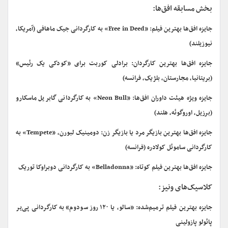
بخش مسابقه افق‌ها:
جایزه افق‌ها بهترین فیلم: «Free in Deed» به کارگردانی جیک ماهافی (آمریکا،
نیوزیلند)
جایزه افق‌ها بهترین کارگردان: برادلی کوربت برای «کودکی یک رئیس»
(بریتانیا، مجارستان، بلژیک، فرانسه)
جایزه ویژه هیئت داوران افق‌ها: «Neon Bull» به کارگردانی گابریل ماسکارو
(برزیل، اوروگوئه، هلند)
جایزه افق‌ها بهترین بازیگر مرد یا بازیگر زن: دومینیک لبورن، «Tempete» به
کارگردانی ساموئل کولادره (فرانسه)
جایزه افق‌ها بهترین فیلم‌ کوتاه: «Belladonna» به کارگردانی دوبراوکا توریک
کلاسیک‌های ونیز:
جایزه بهترین فیلم ترمیم‌شده‌: «سالو، یا ۱۲۰ روز سودوم» به کارگردانی پی‌یر
پائولو پازولینی