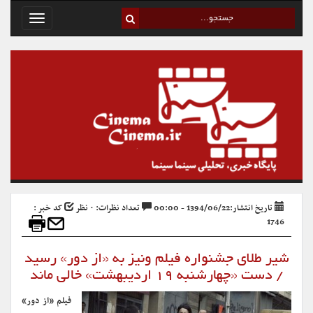
Toggle
avigation
تاریخ انتشار:1394/06/22 - 00:00
تعداد نظرات: ۰ نظر
کد خبر :
1746
شیر طلای جشنواره فیلم ونیز به «از دور» رسید
/ دست «چهارشنبه ۱۹ اردیبهشت» خالی ماند
فیلم «از دور»