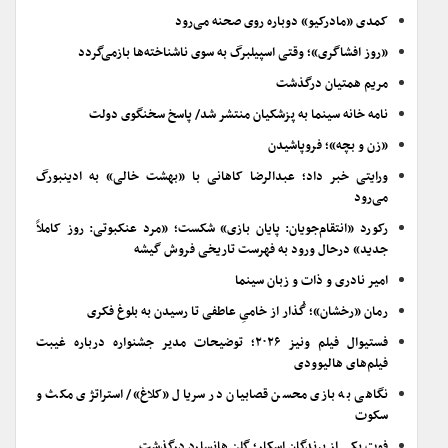
کمدی «مادرکیو» دوباره روی صحنه می‌رود
«روز افشاگری»؛ وقتی اسپیلبرگ به سوی ناشناخته‌ها بازمی‌گردد
مریم همتیان درگذشت
نامه خانه سینما به پزشکیان منتشر شد/ پاسخ سخنگوی دولت
«زن و بچه»؛ فروپاشیدن
ورایتی خبر داد؛ عبدالرضا کاهانی با «بهشت خالی» به ادینبورگ
می‌رود
رکورد «انتقام‌جویان: پایان بازی» شکست؛ «مرد عنکبوتی: روز کاملاً
جدید» درحال ورود به فهرست تاریخی فروش گیشه
امیر نادری و ذات و زبان سینما
رمان «رخشان»؛ گُذار از خامیِ عاطفی تا رسیدن به بلوغ فکری
فستیوال فیلم ونیز ۲۰۲۶؛ توضیحات مدیر جشنواره درباره غیبت
فیلم‌های هالیوودی
نگاهی به بازی محسن قصابیان در سریال «کلاغ»/ استراتژی مکث و
سکوت
فوت یکی از برندگان اسکار؛ گلن هانسارد درگذشت