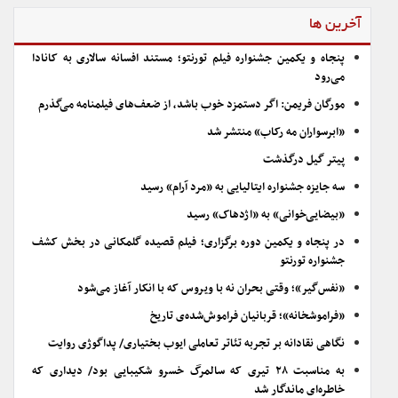
آخرین ها
پنجاه و یکمین جشنواره فیلم تورنتو؛ مستند افسانه سالاری به کانادا
می‌رود
مورگان فریمن: اگر دستمزد خوب باشد، از ضعف‌های فیلمنامه می‌گذرم
«ابرسواران مه رکاب» منتشر شد
پیتر گیل درگذشت
سه جایزه جشنواره ایتالیایی به «مرد آرام» رسید
«بیضایی‌خوانی» به «اژدهاک» رسید
در پنجاه و یکمین دوره برگزاری؛ فیلم قصیده گلمکانی در بخش کشف
جشنواره تورنتو
«نفس‌گیر»؛ وقتی بحران نه با ویروس که با انکار آغاز می‌شود
«فراموشخانه»؛ قربانیان فراموش‌شده‌ی تاریخ
نگاهی نقادانه بر تجربه تئاتر تعاملی ایوب بختیاری/ پداگوژی روایت
به مناسبت ۲۸ تیری که سالمرگ خسرو شکیبایی بود/ دیداری که
خاطره‌ای ماندگار شد