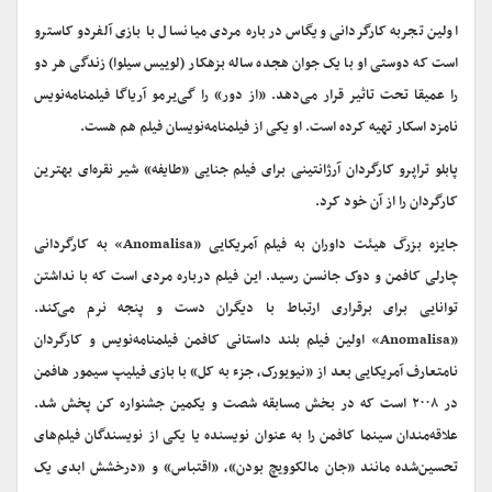
اولین تجربه کارگردانی ویگاس درباره مردی میانسال با بازی آلفردو کاسترو
است که دوستی او با یک جوان هجده ساله بزهکار (لوییس سیلوا) زندگی هر دو
را عمیقا تحت تاثیر قرار می‌دهد. «از دور» را گی‌یرمو آریاگا فیلمنامه‌نویس
نامزد اسکار تهیه کرده است. او یکی از فیلمنامه‌نویسان فیلم هم هست.
پابلو تراپرو کارگردان آرژانتینی برای فیلم جنایی «طایفه» شیر نقره‌ای بهترین
کارگردان را از آن خود کرد.
جایزه بزرگ هیئت داوران به فیلم آمریکایی «Anomalisa» به کارگردانی
چارلی کافمن و دوک جانسن رسید. این فیلم درباره مردی است که با نداشتن
توانایی برای برقراری ارتباط با دیگران دست و پنجه نرم می‌کند.
«Anomalisa» اولین فیلم بلند داستانی کافمن فیلمنامه‌نویس و کارگردان
نامتعارف آمریکایی بعد از «نیویورک، جزء به کل» با بازی فیلیپ سیمور هافمن
در ۲۰۰۸ است که در بخش مسابقه شصت و یکمین جشنواره کن پخش شد.
علاقه‌مندان سینما کافمن را به عنوان نویسنده یا یکی از نویسندگان فیلم‌های
تحسین‌شده مانند «جان مالکوویچ بودن»، «اقتباس» و «درخشش ابدی یک