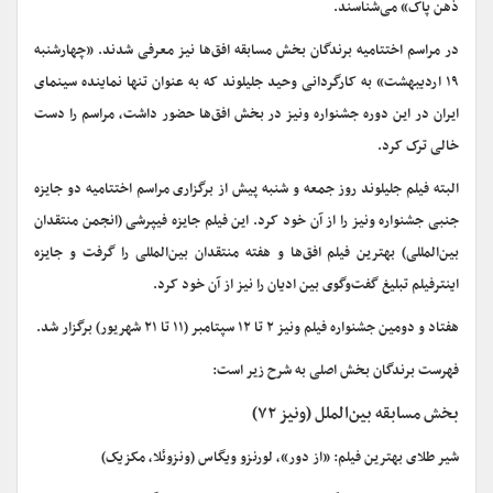
ذهن پاک» می‌شناسند.
در مراسم اختتامیه برندگان بخش مسابقه افق‌ها نیز معرفی شدند. «چهارشنبه
۱۹ اردیبهشت» به کارگردانی وحید جلیلوند که به عنوان تنها نماینده سینمای
ایران در این دوره جشنواره ونیز در بخش افق‌ها حضور داشت، مراسم را دست
خالی ترک کرد.
البته فیلم جلیلوند روز جمعه و شنبه پیش از برگزاری مراسم اختتامیه دو جایزه
جنبی جشنواره ونیز را از آن خود کرد. این فیلم جایزه فیپرشی (انجمن منتقدان
بین‌المللی) بهترین فیلم افق‌ها و هفته منتقدان بین‌المللی را گرفت و جایزه
اینترفیلم تبلیغ گفت‌وگوی بین ادیان را نیز از آن خود کرد.
هفتاد و دومین جشنواره فیلم ونیز ۲ تا ۱۲ سپتامبر (۱۱ تا ۲۱ شهریور) برگزار شد.
فهرست برندگان بخش اصلی به شرح زیر است:
بخش مسابقه بین‌الملل (ونیز
۷۲
)
شیر طلای بهترین فیلم: «از دور»، لورنزو ویگاس (ونزوئلا، مکزیک)