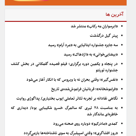
آخرین ها
«ابرسواران مه رکاب» منتشر شد
پیتر گیل درگذشت
سه جایزه جشنواره ایتالیایی به «مرد آرام» رسید
«بیضایی‌خوانی» به «اژدهاک» رسید
در پنجاه و یکمین دوره برگزاری؛ فیلم قصیده گلمکانی در بخش کشف
جشنواره تورنتو
«نفس‌گیر»؛ وقتی بحران نه با ویروس که با انکار آغاز می‌شود
«فراموشخانه»؛ قربانیان فراموش‌شده‌ی تاریخ
نگاهی نقادانه بر تجربه تئاتر تعاملی ایوب بختیاری/ پداگوژی روایت
به مناسبت ۲۸ تیری که سالمرگ خسرو شکیبایی بود/ دیداری که
خاطره‌ای ماندگار شد
کمدی «مادرکیو» دوباره روی صحنه می‌رود
«روز افشاگری»؛ وقتی اسپیلبرگ به سوی ناشناخته‌ها بازمی‌گردد