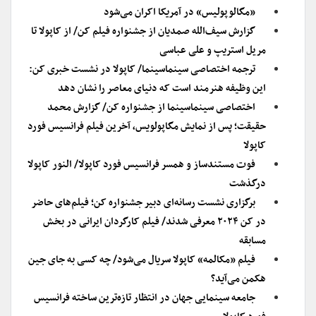
«مگالوپولیس» در آمریکا اکران می‌شود
گزارش سیف‌الله صمدیان از جشنواره فیلم کن/ از کاپولا تا
مریل استریپ و علی عباسی
ترجمه اختصاصی سینماسینما/ کاپولا در نشست خبری کن:
این وظیفه هنرمند است که دنیای معاصر را نشان دهد
اختصاصی سینماسینما از جشنواره کن/ گزارش محمد
حقیقت؛ پس از نمایش مگاپولویس، آخرین فیلم فرانسیس فورد
کاپولا
فوت مستندساز و همسر فرانسیس فورد کاپولا/ النور کاپولا
درگذشت
برگزاری نشست رسانه‌ای دبیر جشنواره کن؛ فیلم‌های حاضر
در کن ۲۰۲۴ معرفی شدند/ فیلم کارگردان ایرانی در بخش
مسابقه
فیلم «مکالمه» کاپولا سریال می‌شود/ چه کسی به جای جین
هکمن می‌آید؟
جامعه سینمایی جهان در انتظار تازه‌ترین ساخته فرانسیس