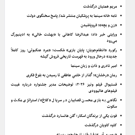
مریم همتیان درگذشت
نامه خانه سینما به پزشکیان منتشر شد/ پاسخ سخنگوی دولت
«زن و بچه»؛ فروپاشیدن
ورایتی خبر داد؛ عبدالرضا کاهانی با «بهشت خالی» به ادینبورگ
می‌رود
رکورد «انتقام‌جویان: پایان بازی» شکست؛ «مرد عنکبوتی: روز کاملاً
جدید» درحال ورود به فهرست تاریخی فروش گیشه
امیر نادری و ذات و زبان سینما
رمان «رخشان»؛ گُذار از خامیِ عاطفی تا رسیدن به بلوغ فکری
فستیوال فیلم ونیز ۲۰۲۶؛ توضیحات مدیر جشنواره درباره غیبت
فیلم‌های هالیوودی
نگاهی به بازی محسن قصابیان در سریال «کلاغ»/ استراتژی مکث و
سکوت
فوت یکی از برندگان اسکار؛ گلن هانسارد درگذشت
کاوه کاویان درگذشت
«روسری آبی»؛ فرا رفتن از چارچوب بسته