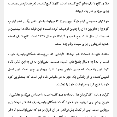
دلاری کاپولا یک فیلم گیج‌کننده است: کاملا گیج‌کننده، تعریف‌ناپذیر، مناسب
برای موزه و کار یک دیوانه.
در اکران خصوصی فیلم «مگالوپولیس» که چهارشنبه در لندن برگزار شد، فیلیپ
گودج از «لوپون» آن را چنین توصیف کرده است: این فیلم مانند انیشتین و
نسبیت در سال ۱۹۰۵ و پیکاسو و گرنیکا در سال ۱۹۳۷ است. کاپولا یک لحظه
جدید تاریخی را برای سینما رقم زده است.
منتقد «بیاند فست» هم نوشته: افرادی که می‌پرسند «مگالوپولیس» خوب
است یا بد؟ به دنبال پاسخ‌های اشتباه هستند. نمی‌توان به آن به این شکل نگاه
کرد. این واقعیت که چنین فیلمی وجود دارد مهمترین چیز است. این فصل
تعیین‌کننده‌ای از زندگی یک دیوانه در مقیاس شاه لیر است که بلندترین کوه
خود را فتح کرد و سرنوشت خود را نوشت.
گرگوری ناوا کارگردان «ال نورته» هم گفته است: احساس می‌کنم بخشی از
تاریخ بودم. وی درباره تجربه خود گفت: «مگالوپولیس» یک شاهکار درخشان و
رویایی است. پس از تماشایش آن‌قدر در آن غرق بودم که نمی‌توانستم تا آخر