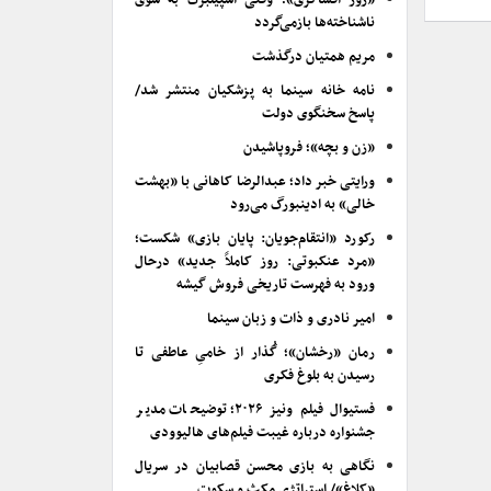
«روز افشاگری»؛ وقتی اسپیلبرگ به سوی
ناشناخته‌ها بازمی‌گردد
مریم همتیان درگذشت
نامه خانه سینما به پزشکیان منتشر شد/
پاسخ سخنگوی دولت
«زن و بچه»؛ فروپاشیدن
ورایتی خبر داد؛ عبدالرضا کاهانی با «بهشت
خالی» به ادینبورگ می‌رود
رکورد «انتقام‌جویان: پایان بازی» شکست؛
«مرد عنکبوتی: روز کاملاً جدید» درحال
ورود به فهرست تاریخی فروش گیشه
امیر نادری و ذات و زبان سینما
رمان «رخشان»؛ گُذار از خامیِ عاطفی تا
رسیدن به بلوغ فکری
فستیوال فیلم ونیز ۲۰۲۶؛ توضیحات مدیر
جشنواره درباره غیبت فیلم‌های هالیوودی
نگاهی به بازی محسن قصابیان در سریال
«کلاغ»/ استراتژی مکث و سکوت