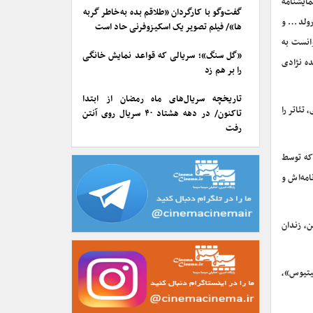
ن یکی از بزرگ‌ترین نمایشنامه‌نویسان مخالف سیاسی قرن بیستم، بیش از ۳۰ نمایشنامه
گفت‌وگو با کارگردان «طلاقم بده به خاطر گربه
 اخلاقی» (۱۹۷۲) و «آقای هارولد… و
ها»/ فیلم تصویر یک اسکیزوفرنی حاد است
نها می‌توانست به
«گل سنگ»؛ سریالی که قواعد نمایش خانگی
ه نژادی
را بر هم زد
تاریخچه سریال‌های ماه رمضان از ابتدا
تئاتر را
تاکنون/ در دهه هشتاد ۴۰ سریال روی آنتن
رفت
که توسط
مه‌اش و
) داشت که درباره جزیره روبن، زندان
یتیوس»،