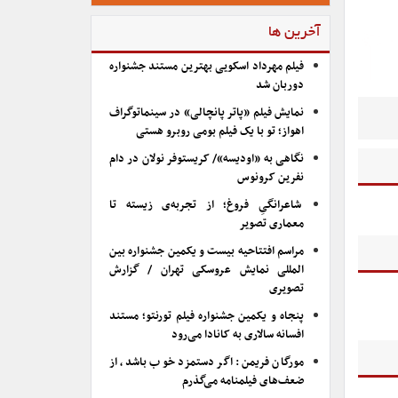
آخرین ها
فیلم مهرداد اسکویی بهترین مستند جشنواره
دوربان شد
نمایش فیلم «پاتر پانچالی» در سینماتوگراف
اهواز؛ تو با یک فیلم بومی روبرو هستی
نگاهی به «اودیسه»/ کریستوفر نولان در دام
نفرین کرونوس
شاعرانگیِ فروغ؛ از تجربه‌ی زیسته تا
معماری تصویر
مراسم افتتاحیه بیست و یکمین جشنواره بین
المللی نمایش عروسکی تهران / گزارش
تصویری
پنجاه و یکمین جشنواره فیلم تورنتو؛ مستند
افسانه سالاری به کانادا می‌رود
مورگان فریمن: اگر دستمزد خوب باشد، از
ضعف‌های فیلمنامه می‌گذرم