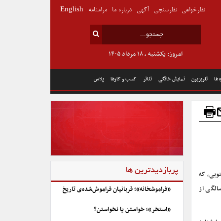
نظرخواهی
نظرسنجی
آگهی
درباره ما
مرامنامه
English
امروز: یکشنبه , ۱۸ مرداد ۱۴۰۵
 ها
تلویزیون
نمایش خانگی
تئاتر
کسب و کارها
پلاس
پربازدیدترین ها
نوبی، که
نمایشنامه «سی‌زوئه بانزی مرده است» و رمان «تسوتسی» می‌شد، در سن ۹۲ سالگی از
«فراموشخانه»؛ قربانیان فراموش‌شده‌ی تاریخ
«استخر»؛ خواستن یا نخواستن؟