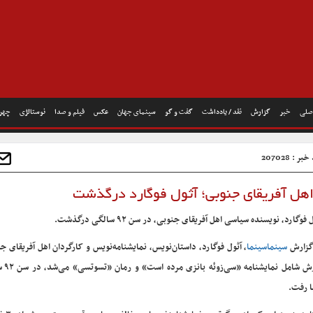
صلی
خبر
گزارش
نقد / یادداشت
گفت و گو
سینمای جهان
عکس
فیلم و صدا
نوستالژی
چهره
ر : 207028
هل آفریقای جنوبی؛ آثول فوگارد درگذشت
 فوگارد، نویسنده سیاسی اهل آفریقای جنوبی، در سن ۹۲ سالگی درگذشت.
گزارش
سینماسینما
، آثول فوگارد، داستان‌نویس، نمایشنامه‌نویس و کارگردان اهل آفریقای ج
آثارش شامل 
ا رفت.