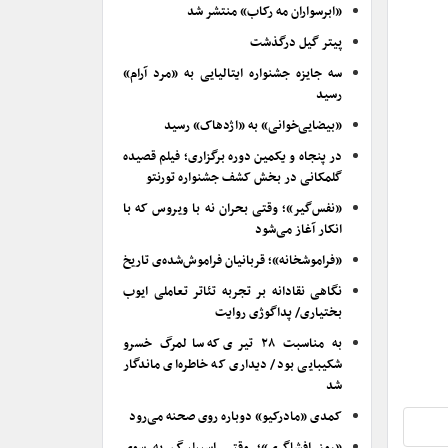
«ابرسواران مه رکاب» منتشر شد
پیتر گیل درگذشت
سه جایزه جشنواره ایتالیایی به «مرد آرام»
رسید
«بیضایی‌خوانی» به «اژدهاک» رسید
در پنجاه و یکمین دوره برگزاری؛ فیلم قصیده
گلمکانی در بخش کشف جشنواره تورنتو
«نفس‌گیر»؛ وقتی بحران نه با ویروس که با
انکار آغاز می‌شود
«فراموشخانه»؛ قربانیان فراموش‌شده‌ی تاریخ
نگاهی نقادانه بر تجربه تئاتر تعاملی ایوب
بختیاری/ پداگوژی روایت
به مناسبت ۲۸ تیری که سالمرگ خسرو
شکیبایی بود/ دیداری که خاطره‌ای ماندگار
شد
کمدی «مادرکیو» دوباره روی صحنه می‌رود