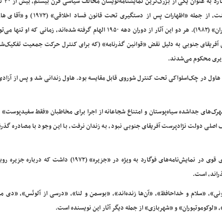
فوگارد به عنوا
نوشت، از جمله «اظهارات پس از دستگیری تحت قانون فساد
پسران» (۱۹۸۲). هر دو این آثار از دوران دهه ۱۹۵۰ الهام گرفته شده‌اند، زمانی که او ت
ان آفریقای جنوبی به دلیل نقض «قوانین گذرنامه» (که برای کنترل حرکت جمعیت تفکیک‌شد
ذیری محکوم می‌شدند.
و هاول در چک‌اسلواکی تحت کنترل شوروی قابل مقایسه بود. هاول زندانی شد و پس از آزادی، 
هرک‌های جداشده سیاه‌پوستان و امتناع شجاعانه از اجرا برای مخاطبان «فقط سفیدپوست» 
صلی دولت نژادپرست آفریقای جنوبی نبود، به زندان نرفت، با این وجود با مصادره گذرنا
نلسون ماندلا رهبر مخافان حکومت آپارتاید آفریقای جنوبی حضوری قوی در نمایش‌نامه‌های فوگارد به ویژه در «جزیره» (۱۹۷۲
ی»، «سلام و خداحافظ»، «آن‌ها زنده‌اند»، «بوسمن و لنا»، «درسی از آلوئس»، «دی م
«لوکوموتیوران» و «شهربازی» از جمله دیگر آثار این نویسنده است.