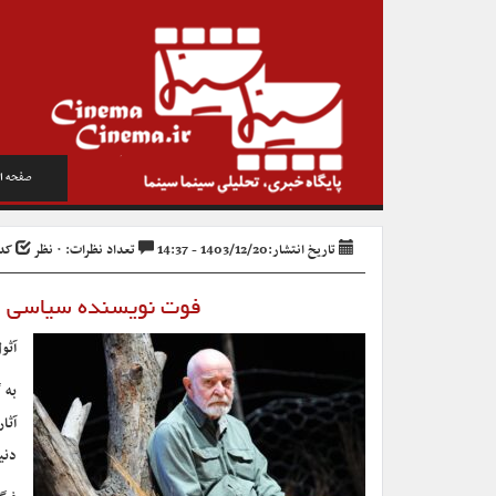
صفحه ا
تاریخ انتشار:1403/12/20 - 14:37
تعداد نظرات: ۰ نظر
کد خب
فوت نویسنده سیاسی ا
آثول
به 
دنی