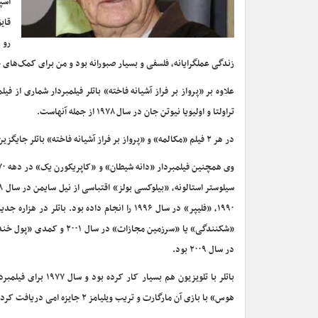
اسپ
قای
رو 
زندگی عملگرایانه، فلسفی و بسیار صبورانه بود و من برای کمک‌های خ
تراولتا و اولیویا نیوتن جان در سال ۱۹۷۸ از جمله آنهاست.
در هر ۲ فیلم «مکالمه» و «پرواز بر فراز آشیانه فاخته» باتلر جایگزین هاسکل وکسلر فیلمبردار مطرح شده بود.
۱۹۹۰، «فلیپر» در سال ۱۹۹۶ را انجام داده بو
در سال ۲۰۰۹ بود.
هوس» با بازی آن مارگارت و تریب ویلیامز ۲ جایزه امی دریافت کرد. وی سال ۱۹۸۳ برای مینی سریال «تورن بردز» یا «مرغان خارزار» نامزدی امی را کسب کرد.