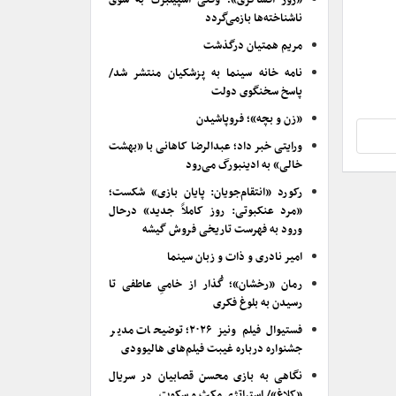
«روز افشاگری»؛ وقتی اسپیلبرگ به سوی
ناشناخته‌ها بازمی‌گردد
مریم همتیان درگذشت
نامه خانه سینما به پزشکیان منتشر شد/
پاسخ سخنگوی دولت
«زن و بچه»؛ فروپاشیدن
ورایتی خبر داد؛ عبدالرضا کاهانی با «بهشت
خالی» به ادینبورگ می‌رود
رکورد «انتقام‌جویان: پایان بازی» شکست؛
«مرد عنکبوتی: روز کاملاً جدید» درحال
ورود به فهرست تاریخی فروش گیشه
امیر نادری و ذات و زبان سینما
رمان «رخشان»؛ گُذار از خامیِ عاطفی تا
رسیدن به بلوغ فکری
فستیوال فیلم ونیز ۲۰۲۶؛ توضیحات مدیر
جشنواره درباره غیبت فیلم‌های هالیوودی
نگاهی به بازی محسن قصابیان در سریال
«کلاغ»/ استراتژی مکث و سکوت