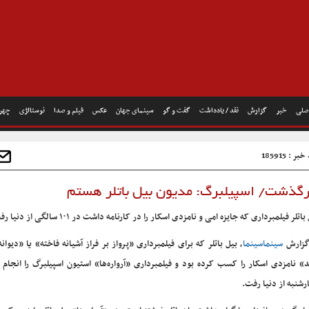
صلی
خبر
گزارش
نقد / یادداشت
گفت و گو
سینمای جهان
عکس
فیلم و صدا
نوستالژی
چهره
ر : 185915
 درگذشت/ اسپیلبرگ: مدیون بیل باتلر هستم
باتلر فیلمبرداری که جایزه امی و نامزدی اسکار را در کارنامه داشت در ۱۰۱ سالگی از دنیا رفت.
گزارش
سینماسینما
، بیل باتلر که برای فیلمبرداری «پرواز بر فراز آشیانه فاخته» یا «دیوان
د» نامزدی اسکار را کسب کرده بود و فیلمبرداری «آرواره‌ها» استیون اسپیلبرگ را انجام 
رشنبه از دنیا رفت.