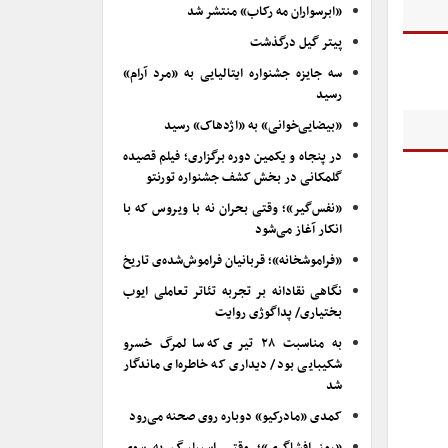
«ابرسواران مه رکاب» منتشر شد
پیتر گیل درگذشت
سه جایزه جشنواره ایتالیایی به «مرد آرام»
رسید
«بیضایی‌خوانی» به «اژدهاک» رسید
در پنجاه و یکمین دوره برگزاری؛ فیلم قصیده
گلمکانی در بخش کشف جشنواره تورنتو
«نفس‌گیر»؛ وقتی بحران نه با ویروس که با
انکار آغاز می‌شود
«فراموشخانه»؛ قربانیان فراموش‌شده‌ی تاریخ
نگاهی نقادانه بر تجربه تئاتر تعاملی ایوب
بختیاری/ پداگوژی روایت
به مناسبت ۲۸ تیری که سالمرگ خسرو
شکیبایی بود/ دیداری که خاطره‌ای ماندگار
شد
کمدی «مادرکیو» دوباره روی صحنه می‌رود