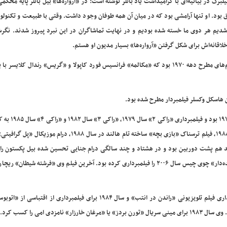
یلبرگ در بیانیه‌ای با گرامیداشت یاد باتلر نوشته است: در «آرواره‌ها» بیل باتلر پایه محکمی
ق بود. او تنها آرامشی بود که در میان آن همه طوفان وجود داشت. وقتی با طبیعت و تکنولو
شدیم هر دوی ما خسته شده بودیم و در نهایت تماشاگران در این نبرد پیروز شدند. نگرش
لاقانه‌اش برای شکل گرفتن «آرواره‌ها» بسیار مدیون او هستم.
علاوه بر «پرواز بر فراز آشیانه فاخته» باتلر فیلمبردار شماری از فیلم‌های مطرح دهه ۱۹۷۰ بود که «مکالمه» فرانسیس فورد کاپولا و «گریس» رندال 
وی همچنین فیلمبردار «دانه شیطان» و «کاپریکورن یک
سیلوستر استالونه، «بیلوکسی بولز» اقتباسی از نیل سایمن در سال ۱۹۸۸، فیلم ترسناک «بازی بچه» ساخته تام هالند در سال ۸۸
د. باتلر در هزاره جدید هم پشت دوربین بود و در هشتاد و چند سالگی درام جنایی تحسین شده بیل پکستون را
«شکنندگی» یا «سرزمین مجازات» در سال ۲۰۰۱ و کمدی «پول خنده‌دار» چوی چیس سال ۲۰۰۶ را فیلمبرداری کرده بود. آخرین فیلم وی «فرشته ش
باتلر با تلویزیون هم بسیار کار کرده بود و سال ۱۹۷۷ برای فیلمبرداری فیلم تلویزیونی «راندن در انتب» و سال ۱۹۸۴ برای فیلمبرداری ا