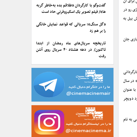
 برای آن
گفت‌وگو با کارگردان «طلاقم بده به خاطر گربه
ژی رو در
ها»/ فیلم تصویر یک اسکیزوفرنی حاد است
 بیل به
«گل سنگ»؛ سریالی که قواعد نمایش خانگی
را بر هم زد
کلایسر با بازی جان
تاریخچه سریال‌های ماه رمضان از ابتدا
تاکنون/ در دهه هشتاد ۴۰ سریال روی آنتن
رفت
» در دهه ۱۹۷۰ بود و فیلمبرداری «راکی ۲» سال ۱۹۷۹، «راکی ۳» سال ۱۹۸۲ و «راکی ۴» سال ۱۹۸۵ به کارگردانی
۱۹، درام موزیکال «پل گرافیتی» در سال
 با عنوان
یطان» ریچارد دویچر
ز اقتباسی از «اتوبوسی به نام