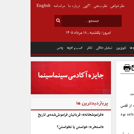
نظرخواهی
نظرسنجی
آگهی
درباره ما
مرامنامه
English
امروز: یکشنبه , ۱۸ مرداد ۱۴۰۵
 ها
تلویزیون
نمایش خانگی
تئاتر
کسب و کارها
پلاس
پربازدیدترین ها
ه از قفس
داده بود
«فراموشخانه»؛ قربانیان فراموش‌شده‌ی تاریخ
«استخر»؛ خواستن یا نخواستن؟