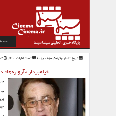
صفحه ا
تاریخ انتشار:1402/01/19 - 12:45
تعداد نظرات: ۰ نظر
کد خب
فیلمبردار «آرواره‌ها»
بیل 
به 
پری
چها