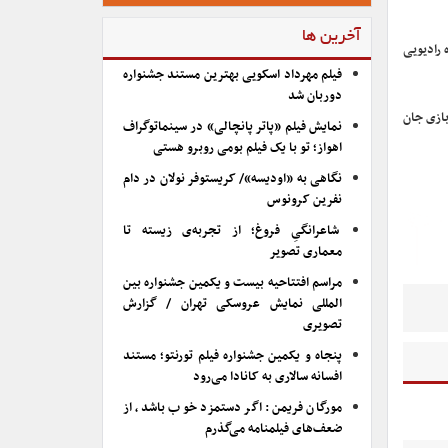
آخرین ها
 رادیویی
فیلم مهرداد اسکویی بهترین مستند جشنواره
دوربان شد
 شد و اولین فیلمبرداری برای فیلم داستانی را با «فرانک بی‌باک» فیلیپ کافمن تجربه کرد. این فیلم سال ۱۹۶۷ با بازی جان
نمایش فیلم «پاتر پانچالی» در سینماتوگراف
اهواز؛ تو با یک فیلم بومی روبرو هستی
نگاهی به «اودیسه»/ کریستوفر نولان در دام
نفرین کرونوس
شاعرانگیِ فروغ؛ از تجربه‌ی زیسته تا
معماری تصویر
مراسم افتتاحیه بیست و یکمین جشنواره بین
المللی نمایش عروسکی تهران / گزارش
تصویری
پنجاه و یکمین جشنواره فیلم تورنتو؛ مستند
افسانه سالاری به کانادا می‌رود
مورگان فریمن: اگر دستمزد خوب باشد، از
ضعف‌های فیلمنامه می‌گذرم