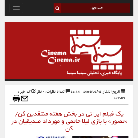
Toggle
avigation
تاریخ انتشار:1401/01/31 - 15:44
تعداد نظرات: ۰ نظر
کد خبر :
173589
یک فیلم ایرانی در بخش هفته منتقدین کن/
«تصور» با بازی لیلا حاتمی و مهرداد صدیقیان در
کن