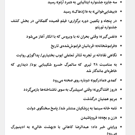
سه جایزه جشنواره ایتالیایی به «مرد آرام» رسید
«بیضایی‌خوانی» به «اژدهاک» رسید
در پنجاه و یکمین دوره برگزاری؛ فیلم قصیده گلمکانی در بخش کشف
جشنواره تورنتو
«نفس‌گیر»؛ وقتی بحران نه با ویروس که با انکار آغاز می‌شود
«فراموشخانه»؛ قربانیان فراموش‌شده‌ی تاریخ
نگاهی نقادانه بر تجربه تئاتر تعاملی ایوب بختیاری/ پداگوژی روایت
به مناسبت ۲۸ تیری که سالمرگ خسرو شکیبایی بود/ دیداری که
خاطره‌ای ماندگار شد
کمدی «مادرکیو» دوباره روی صحنه می‌رود
«روز افشاگری»؛ وقتی اسپیلبرگ به سوی ناشناخته‌ها بازمی‌گردد
مریم همتیان درگذشت
نامه خانه سینما به پزشکیان منتشر شد/ پاسخ سخنگوی دولت
«زن و بچه»؛ فروپاشیدن
ورایتی خبر داد؛ عبدالرضا کاهانی با «بهشت خالی» به ادینبورگ
می‌رود