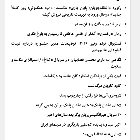
رکورد «انتقام‌جویان: پایان بازی» شکست؛ «مرد عنکبوتی: روز کاملاً
جدید» درحال ورود به فهرست تاریخی فروش گیشه
امیر نادری و ذات و زبان سینما
رمان «رخشان»؛ گُذار از خامیِ عاطفی تا رسیدن به بلوغ فکری
فستیوال فیلم ونیز ۲۰۲۶؛ توضیحات مدیر جشنواره درباره غیبت
فیلم‌های هالیوودی
نگاهی به بازی محسن قصابیان در سریال «کلاغ»/ استراتژی مکث و
سکوت
فوت یکی از برندگان اسکار؛ گلن هانسارد درگذشت
کاوه کاویان درگذشت
«روسری آبی»؛ فرا رفتن از چارچوب بسته
«جای دندان پلنگ»؛ جای دندان پلنگ بر تن زخمی گربه
۲۰ سریال غیرانگلیسی‌زبان برگزیده سال‌های اخیر
اکبر عبدی؛ پدیده کم‌نظیر بازیگری در سینمای ایران
«سامی» به ایتالیا می‌رود