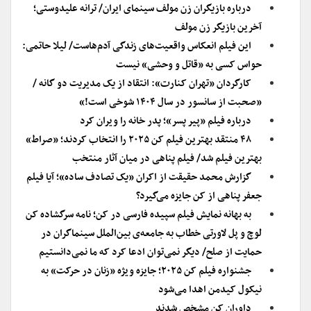
درباره بازیگران زن مولف سینمای ایران/ ترانه علیدوستی؛
آخرین بازیگر زن مولف
این فیلم انعکاس واقعیت‌های زندگی آدم‌هاست/ لیلا حاتمی:
حواس کسی به «قاتل و وحشی» نیست
کارگردان «تهران کنارت»: انتقاد از یک مدیریت دو گانه /
«صحبت از سانسور در سال ۱۴۰۴ شوخی است!»
درباره فیلم «پیر پسر»؛ پدر خانه را ویران کرد
۴۸ منتقد بهترین فیلم کن ۲۰۲۵ را انتخاب کردند؛ «صراط»
بهترین فیلم شد/ فیلم پناهی در میان آثار منتخب
گزارش محمد حقیقت از اکران «یک تصادف ساده»؛ آیا فیلم
جعفر پناهی از کن جایزه می‌گیرد؟
به بهانه نمایش فیلم سپیده فارسی در کن؛ نامه سرگشاده کن
لوچ و پل لاورتی خطاب به جامعه‌ی بین‌الملل سینماگران در
حمایت از صلح/ دیگر نمی‌توان ادعا کرد که ما نمی‌دانستیم
جشنواره فیلم کن ۲۰۲۵؛ جایزه ویژه «زنان در حرکت» به
نیکول کیدمن اهدا می‌شود
داوران کن مشخص شدند