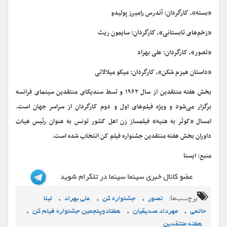
«بسته»، کارگردان: آندرس رامیرز پولیدو
«زخم‌های تابستانی»، کارگردان: سایمون ریث
«تصور»، کارگردان: علی بهراد
«داستان هیزم شکن»، کارگردان: میکو میلالاتی
بخش هفته منتقدین از سال ۱۹۶۲ و تسط سندیکای منتقدین سینمای فرانسه
برگزار می‌شود و ویژه فیلم‌های اول و دوم کارگردان از سراسر جهان است.
امسال «کوثر به هنیه» فیلمساز زن اهل کشور تونس به عنوان رئیس هیات
داوران بخش هفته منتقدین جشنواره فیلم کن انتخاب شده است.
منبع: ایسنا
برچسب‌ها:
,
,
,
تصور
جشنواره کن
علی بهراد
لیلا
,
,
,
حاتمی
مهرداد صدیقیان
هفتادوپنجمین جشنواره فیلم کن
هفته متتقدین