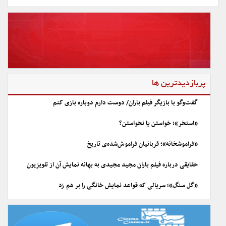
پربازدیدترین ها
گفت‌وگو با بازیگر فیلم باران/ دوست دارم دوباره بازی کنم
«استخر»؛ خواستن یا نخواستن؟
«فراموشخانه»؛ قربانیان فراموش‌شده‌ی تاریخ
حقایقی درباره فیلم باران مجید مجیدی به بهانه نمایش آن از تلویزیون
«گل سنگ»؛ سریالی که قواعد نمایش خانگی را بر هم زد