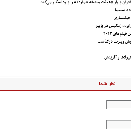
یئت منصفه شماره۲» را وارد اسکار می‌کند
 با سینما
 فیلمسازی
ابرت زمکیس در پاییز
لم‌های ۲۰۲۲
ونان ویبرت درگذشت
یولاها و آفرینش
نظر شما