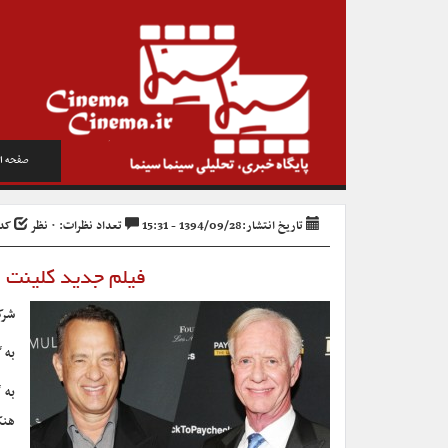
صفحه ا
تاریخ انتشار:1394/09/28 - 15:31
تعداد نظرات: ۰ نظر
کد خ
فیلم جدید کلینت ایستوود س
شرک
به 
به 
هنک