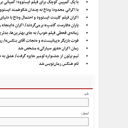
با یک کمپین کوچک برای فیلم ایستوود؛ کمپانی برادران وارنر «ه
با اکرانی محدود؛ وداع نه چندان شکوهمند ایستوود
اکران فیلم کلینت ایستوود و احتمال وداع با دنیای
یاران «فارست گامپ» برمی‌گردند/ اکران «اینجا» ر
زمانه‌ی قحطی فیلم خوب/ به جای بهترین‌ها، بدترین فی
فوت بازیگر «پیانیست» و «نجات آقای بنکس»/ ر
زمان اکران «شهر سیارکی» مشخص شد
تیم برتون از جشنواره لومیر جایزه گرفت/ عشق به ه
تام هنکس رمان‌نویس شد
نام:
ایمیل: