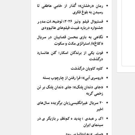
رمان «رخشان»؛ گُذار از خامیِ عاطفی تا
رسیدن به بلوغ فکری
فستیوال فیلم ونیز ۲۰۲۶؛ توضیحات مدیر
جشنواره درباره غیبت فیلم‌های هالیوودی
نگاهی به بازی محسن قصابیان در سریال
«کلاغ»/ استراتژی مکث و سکوت
فوت یکی از برندگان اسکار؛ گلن هانسارد
درگذشت
کاوه کاویان درگذشت
«روسری آبی»؛ فرا رفتن از چارچوب بسته
«جای دندان پلنگ»؛ جای دندان پلنگ بر تن
زخمی گربه
۲۰ سریال غیرانگلیسی‌زبان برگزیده سال‌های
اخیر
اکبر عبدی؛ پدیده کم‌نظیر بازیگری در
سینمای ایران
«سامی» به ایتالیا می‌رود