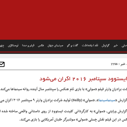
صلی
خبر
گزارش
نقد / یادداشت
گفت و گو
سینمای جهان
عکس
فیلم و صدا
نوستالژی
چهره
بر : 7716
پتامبر ۲۰۱۶ اکران می‌شود
ت برادران وارنر فیلم «سولی» با بازی تام هنکس را سپتامبر سال آینده روانه سینماها می‌کند.
گزارش «
سینماسینما
»، «سولی» (Sully) تولید شرکت برادران وارنر ۹ سپتامبر ۲۰۱۶ اکران می‌شود.
گزارش ورایتی، «سولی» به کارگردانی کلینت ایستوود از روی داستانی واقعی ساخته شده ا
س در این فیلم نقش چسلی «سولی» سولنبرگر خلبان آمریکایی را بازی می‌کند.