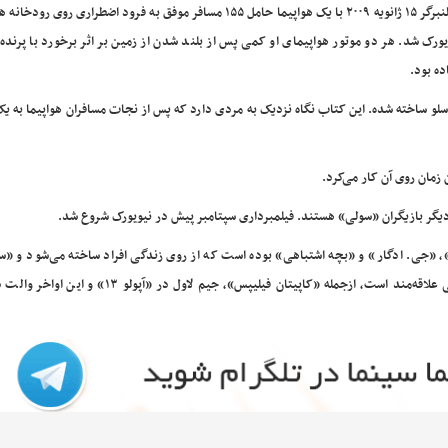
سولنبرگر ۱۵ ژانویه ۲۰۰۹ با یک هواپیما حامل ۱۵۵ مسافر موفق به فرود اضطراری روی ر
یورک شد. هر دو موتور هواپیمای او کمی پس از بلند شدن از زمین بر اثر برخورد با پرنده‌ه
ده بود.
لو ساخته شده. این کتاب نگاه نزدیک به مردی دارد که پس از نجات مسافران هواپیما به ی
 دیگر بازیگران «سولی» هستند. فیلمبرداری سپتامبر پیش در نیویورک شروع شد.
، «جی. ادگار» و «بچه اشتباهی» بوده است که از روی زندگی افراد ساخته می‌شود و «س
همین ژانر است. هنکس مانند ایستوود به کار در چنین پروژه‌هایی علاقه‌مند است، ازجمله «کاپیتان فیلیپس»، جیم 