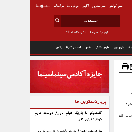
نظرخواهی
نظرسنجی
آگهی
درباره ما
مرامنامه
English
امروز: جمعه , ۱۶ مرداد ۱۴۰۵
 ها
تلویزیون
نمایش خانگی
تئاتر
کسب و کارها
پلاس
پربازدیدترین ها
گفت‌وگو با بازیگر فیلم باران/ دوست دارم
ست. تام
دوباره بازی کنم
«فراموشخانه»؛ قربانیان فراموش‌شده‌ی تاریخ