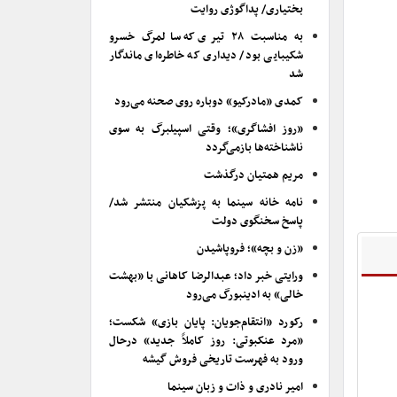
بختیاری/ پداگوژی روایت
به مناسبت ۲۸ تیری که سالمرگ خسرو
شکیبایی بود/ دیداری که خاطره‌ای ماندگار
شد
کمدی «مادرکیو» دوباره روی صحنه می‌رود
«روز افشاگری»؛ وقتی اسپیلبرگ به سوی
ناشناخته‌ها بازمی‌گردد
مریم همتیان درگذشت
نامه خانه سینما به پزشکیان منتشر شد/
پاسخ سخنگوی دولت
«زن و بچه»؛ فروپاشیدن
ورایتی خبر داد؛ عبدالرضا کاهانی با «بهشت
خالی» به ادینبورگ می‌رود
رکورد «انتقام‌جویان: پایان بازی» شکست؛
«مرد عنکبوتی: روز کاملاً جدید» درحال
ورود به فهرست تاریخی فروش گیشه
امیر نادری و ذات و زبان سینما