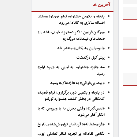
آخرین ها
پنجاه و یکمین جشنواره فیلم تورنتو؛ مستند
افسانه سالاری به کانادا می‌رود
مورگان فریمن: اگر دستمزد خوب باشد، از
ضعف‌های فیلمنامه می‌گذرم
«ابرسواران مه رکاب» منتشر شد
پیتر گیل درگذشت
سه جایزه جشنواره ایتالیایی به «مرد آرام»
رسید
«بیضایی‌خوانی» به «اژدهاک» رسید
در پنجاه و یکمین دوره برگزاری؛ فیلم قصیده
گلمکانی در بخش کشف جشنواره تورنتو
«نفس‌گیر»؛ وقتی بحران نه با ویروس که با
انکار آغاز می‌شود
«فراموشخانه»؛ قربانیان فراموش‌شده‌ی تاریخ
نگاهی نقادانه بر تجربه تئاتر تعاملی ایوب