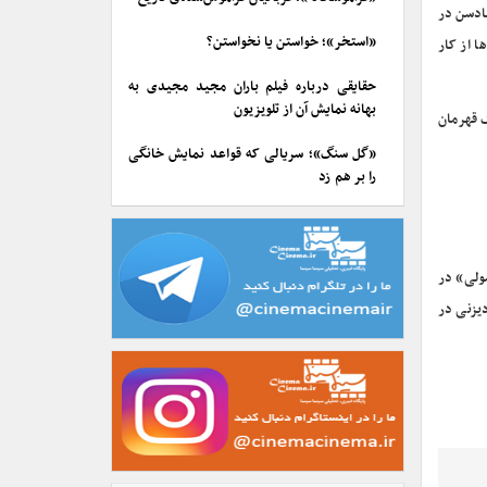
ودخانه هادسن در
«استخر»؛ خواستن یا نخواستن؟
ا از کار
حقایقی درباره فیلم باران مجید مجیدی به
بهانه نمایش آن از تلویزیون
ک قهرمان
«گل سنگ»؛ سریالی که قواعد نمایش خانگی
را بر هم زد
ولی» در
لاول در «آپولو ۱۳» و این اواخر والت دیزنی در