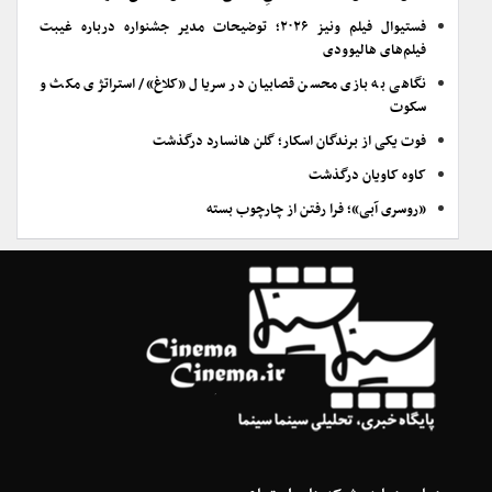
فستیوال فیلم ونیز ۲۰۲۶؛ توضیحات مدیر جشنواره درباره غیبت
فیلم‌های هالیوودی
نگاهی به بازی محسن قصابیان در سریال «کلاغ»/ استراتژی مکث و
سکوت
فوت یکی از برندگان اسکار؛ گلن هانسارد درگذشت
کاوه کاویان درگذشت
«روسری آبی»؛ فرا رفتن از چارچوب بسته