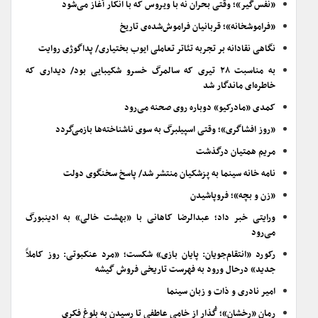
«نفس‌گیر»؛ وقتی بحران نه با ویروس که با انکار آغاز می‌شود
«فراموشخانه»؛ قربانیان فراموش‌شده‌ی تاریخ
نگاهی نقادانه بر تجربه تئاتر تعاملی ایوب بختیاری/ پداگوژی روایت
به مناسبت ۲۸ تیری که سالمرگ خسرو شکیبایی بود/ دیداری که
خاطره‌ای ماندگار شد
کمدی «مادرکیو» دوباره روی صحنه می‌رود
«روز افشاگری»؛ وقتی اسپیلبرگ به سوی ناشناخته‌ها بازمی‌گردد
مریم همتیان درگذشت
نامه خانه سینما به پزشکیان منتشر شد/ پاسخ سخنگوی دولت
«زن و بچه»؛ فروپاشیدن
ورایتی خبر داد؛ عبدالرضا کاهانی با «بهشت خالی» به ادینبورگ
می‌رود
رکورد «انتقام‌جویان: پایان بازی» شکست؛ «مرد عنکبوتی: روز کاملاً
جدید» درحال ورود به فهرست تاریخی فروش گیشه
امیر نادری و ذات و زبان سینما
رمان «رخشان»؛ گُذار از خامیِ عاطفی تا رسیدن به بلوغ فکری