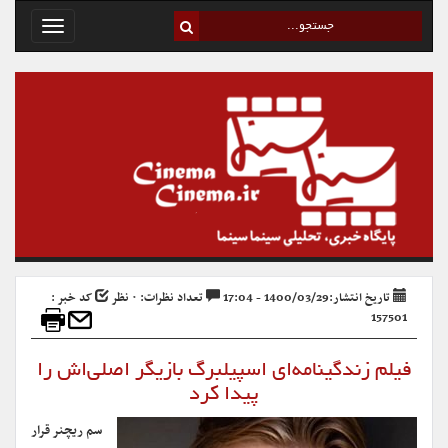
Toggle
avigation
تاریخ انتشار:1400/03/29 - 17:04
تعداد نظرات: ۰ نظر
کد خبر :
157501
فیلم زندگینامه‌ای اسپیلبرگ بازیگر اصلی‌اش را
پیدا کرد
سم ریچنر قرار