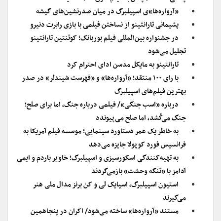
«آرواره‌ها»ی اسپیلبرگ در میان صدرنشین‌های گیشه
پشیمانی تارانتینو از نساختن فیلمی با بازی رابرت دنیرو
در جشنواره بین‌المللی فیلم بوربانک؛ کوئنتین تارانتینو
تجلیل می‌شود
تارانتینو به مایکل مدسن ادای احترام کرد
با رای ۱۰۰ منتقد؛ «آرواره‌ها» و «فهرست شیندلر» در صدر
بهترین فیلم‌های اسپیلبرگ
درباره «اسب جنگی»/ فیلمی درباره جنگ، اما برای صلح؛
جنگ می‌کُشد، اما صلح می‌پیوندد
به خاطر یک عمر دستاورد سینمایی؛ موسسه فیلم آمریکا به
فرانسیس فورد کوپولا جایزه می‌دهد
به تهیه‌کنندگی اسکورسیزی و اسپیلبرگ؛ خاویر باردم و ایمی
آدامز با «تنگه وحشت» بازمی‌گردند
استیون اسپیلبرگ، اسپایک لی و کن برنز مدال ملی هنر
می‌گیرند
مستند «آرواره‌ها» ساخته می‌شود/ اکران در پنجاهمین