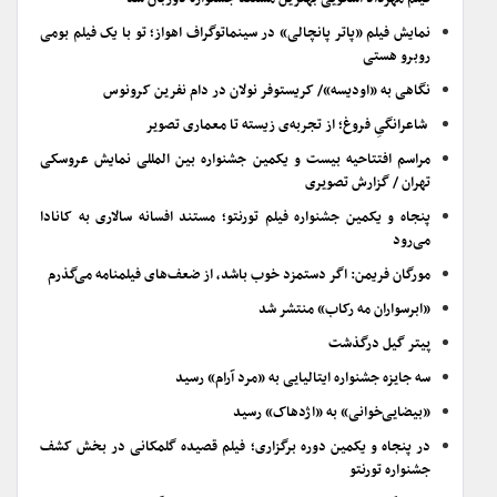
نمایش فیلم «پاتر پانچالی» در سینماتوگراف اهواز؛ تو با یک فیلم بومی
روبرو هستی
نگاهی به «اودیسه»/ کریستوفر نولان در دام نفرین کرونوس
شاعرانگیِ فروغ؛ از تجربه‌ی زیسته تا معماری تصویر
مراسم افتتاحیه بیست و یکمین جشنواره بین المللی نمایش عروسکی
تهران / گزارش تصویری
پنجاه و یکمین جشنواره فیلم تورنتو؛ مستند افسانه سالاری به کانادا
می‌رود
مورگان فریمن: اگر دستمزد خوب باشد، از ضعف‌های فیلمنامه می‌گذرم
«ابرسواران مه رکاب» منتشر شد
پیتر گیل درگذشت
سه جایزه جشنواره ایتالیایی به «مرد آرام» رسید
«بیضایی‌خوانی» به «اژدهاک» رسید
در پنجاه و یکمین دوره برگزاری؛ فیلم قصیده گلمکانی در بخش کشف
جشنواره تورنتو