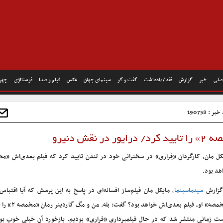
صلی
خبر
گزارش
نقد / یادداشت
گفت و گو
سینمای جهان
عکس
فیلم و صدا
نوستالژی
چهره
ر : 190758
قش دنیرو
هد بود.
گزارش
سینماسینما
، مایکل مان فیلم‌ساز افسانه‌ای در پاسخ به این پرسش که آیا اقتباس
«مخمصه» او، فیلم بعدی‌اش خواهد
ت زمانی منتشر شد که در حال فیلمبرداری «فراری» بودیم. بازخورد آن خیلی خوب بود