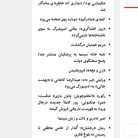
شکیبایی بود/ دیداری که خاطره‌ای ماندگار
شد
کمدی «مادرکیو» دوباره روی صحنه می‌رود
«روز افشاگری»؛ وقتی اسپیلبرگ به سوی
ناشناخته‌ها بازمی‌گردد
مریم همتیان درگذشت
نامه خانه سینما به پزشکیان منتشر شد/
پاسخ سخنگوی دولت
«زن و بچه»؛ فروپاشیدن
ورایتی خبر داد؛ عبدالرضا کاهانی با «بهشت
خالی» به ادینبورگ می‌رود
رکورد «انتقام‌جویان: پایان بازی» شکست؛
«مرد عنکبوتی: روز کاملاً جدید» درحال
ورود به فهرست تاریخی فروش گیشه
امیر نادری و ذات و زبان سینما
رمان «رخشان»؛ گُذار از خامیِ عاطفی تا
رسیدن به بلوغ فکری