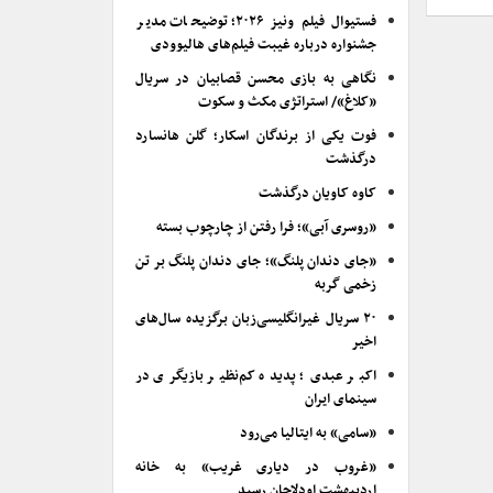
فستیوال فیلم ونیز ۲۰۲۶؛ توضیحات مدیر
جشنواره درباره غیبت فیلم‌های هالیوودی
نگاهی به بازی محسن قصابیان در سریال
«کلاغ»/ استراتژی مکث و سکوت
فوت یکی از برندگان اسکار؛ گلن هانسارد
درگذشت
کاوه کاویان درگذشت
«روسری آبی»؛ فرا رفتن از چارچوب بسته
«جای دندان پلنگ»؛ جای دندان پلنگ بر تن
زخمی گربه
۲۰ سریال غیرانگلیسی‌زبان برگزیده سال‌های
اخیر
اکبر عبدی؛ پدیده کم‌نظیر بازیگری در
سینمای ایران
«سامی» به ایتالیا می‌رود
«غروب در دیاری غریب» به خانه
اردیبهشت اودلاجان رسید