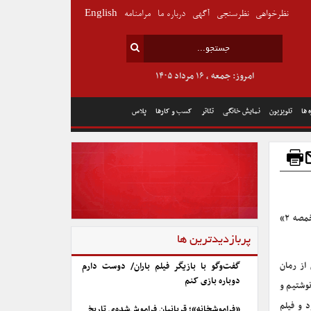
نظرخواهی
نظرسنجی
آگهی
درباره ما
مرامنامه
English
امروز: جمعه , ۱۶ مرداد ۱۴۰۵
 ها
تلویزیون
نمایش خانگی
تئاتر
کسب و کارها
پلاس
مایکل مان، کارگردان «فِراری» در سخنرانی خود در لندن تایید کرد که فیلم بعدی‌اش «مخمصه ۲»
پربازدیدترین ها
 از رمان
گفت‌وگو با بازیگر فیلم باران/ دوست دارم
دوباره بازی کنم
 بود؟ گفت: بله. من و مگ گاردینر رمان «مخمصه ۲» را نوشتیم و
 و فیلم
«فراموشخانه»؛ قربانیان فراموش‌شده‌ی تاریخ