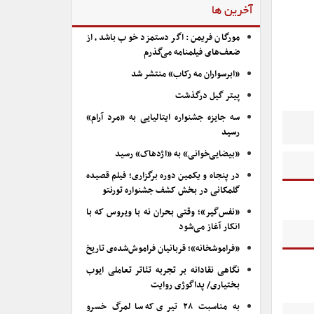
آخرین ها
مورگان فریمن: اگر دستمزد خوب باشد، از
ضعف‌های فیلمنامه می‌گذرم
«ابرسواران مه رکاب» منتشر شد
پیتر گیل درگذشت
سه جایزه جشنواره ایتالیایی به «مرد آرام»
رسید
«بیضایی‌خوانی» به «اژدهاک» رسید
در پنجاه و یکمین دوره برگزاری؛ فیلم قصیده
گلمکانی در بخش کشف جشنواره تورنتو
«نفس‌گیر»؛ وقتی بحران نه با ویروس که با
انکار آغاز می‌شود
«فراموشخانه»؛ قربانیان فراموش‌شده‌ی تاریخ
نگاهی نقادانه بر تجربه تئاتر تعاملی ایوب
بختیاری/ پداگوژی روایت
به مناسبت ۲۸ تیری که سالمرگ خسرو