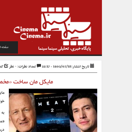
صفحه ا
تاریخ انتشار:1402/07/18 - 22:17
تعداد نظرات: ۰ نظر
کد خب
مایکل مان ساخت «مخمصه ۲» را تایید کرد/ درایور در ن
خوا
به 
درس