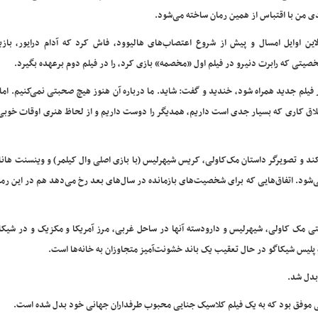
ی من با اقتباس از همین رمان ساخته می‌شود.
این اوایل امسال و پیش از شروع اعتصاب‌های هالیوود، فاش کرد که آدام درایور، بازی
یتی که رابرت دنیرو در فیلم اول «مخصمه» بازی کرد، را در فیلم دوم برعهده بگیرد.
در فیلم جدید همراه شود، خندید و گفت: شاید. ما درباره آن هنوز هیچ صحبتی نمی‌کنیم. اما 
 که من و آدام در «فِراری» با هم خوب کنار آمدیم. ما هر ۲ اخلاق کاری که بسیار جدی است داریم، همدیگر را دوست داریم و از لحاظ هنری اوقات
مل می‌کند و تصویرگر داستان مک‌کاولی، کریس شیهرلیس (با بازی اصلی وال کیلمر) و وینسنت هانا
‌شود. اتفاق‌هایی که برای شخصیت‌های بازمانده در سال‌های بعد رخ می‌دهد هم در این رم
 خوانندگان را به شیکاگوی سال ۱۹۸۸ می‌برد؛ وقتی مک کاولی، شیهرلیس و دارودسته آنها در ساحل غربی، مرز آمریکا و مکزیک و در 
ه پلیس شیکاگو در حال تعقیب یک باند خشونت‌آمیز متجاوزان به خانه‌ها است.
بدل شد.