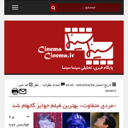
Toggle
avigation
تاریخ انتشار:1403/09/13 - 15:21
تعداد نظرات: ۰ نظر
کد خبر :
202977
«مردی متفاوت» بهترین فیلم جوایز گاتهام شد
سی و
چهارمین دوره