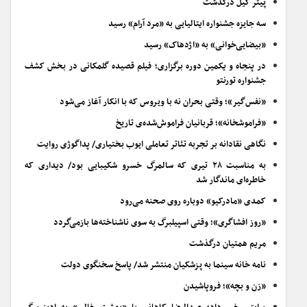
پیتر گیل درگذشت
سه جایزه جشنواره ایتالیایی به «مرد آرام» رسید
«بیضایی‌خوانی» به «اژدهاک» رسید
در پنجاه و یکمین دوره برگزاری؛ فیلم قصیده گلمکانی در بخش کشف
جشنواره تورنتو
«نفس‌گیر»؛ وقتی بحران نه با ویروس که با انکار آغاز می‌شود
«فراموشخانه»؛ قربانیان فراموش‌شده‌ی تاریخ
نگاهی نقادانه بر تجربه تئاتر تعاملی ایوب بختیاری/ پداگوژی روایت
به مناسبت ۲۸ تیری که سالمرگ خسرو شکیبایی بود/ دیداری که
خاطره‌ای ماندگار شد
کمدی «مادرکیو» دوباره روی صحنه می‌رود
«روز افشاگری»؛ وقتی اسپیلبرگ به سوی ناشناخته‌ها بازمی‌گردد
مریم همتیان درگذشت
نامه خانه سینما به پزشکیان منتشر شد/ پاسخ سخنگوی دولت
«زن و بچه»؛ فروپاشیدن