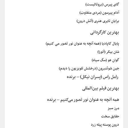
گای پیرس (بروتالیست)
آدام پیرسون (مردی متفاوت)
برایان تایری هنری (آتش درون)
بهترین کارگردانی
پایال کاپادیا (همه آنچه به عنوان نور تصور می کنیم)
شان بیکر (آنورا)
گوان هو (سگ سیاه)
جین شوئنبرون (درخشش تلویزیون را دیدم)
رامل راس (پسران نیکل) – برنده
بهترین فیلم بین‌المللی
همه آنچه به عنوان نور تصور می‌کنیم – برنده
مرز سبز
حقایق سخت
درون پوسته پیله زرد