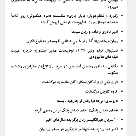
ورایتی خبر داد؛ عبدالرضا کاهانی با «بهشت خالی» به ادینبورگ
می‌رود
رکورد «انتقام‌جویان: پایان بازی» شکست؛ «مرد عنکبوتی: روز کاملاً
جدید» درحال ورود به فهرست تاریخی فروش گیشه
امیر نادری و ذات و زبان سینما
رمان «رخشان»؛ گُذار از خامیِ عاطفی تا رسیدن به بلوغ فکری
فستیوال فیلم ونیز ۲۰۲۶؛ توضیحات مدیر جشنواره درباره غیبت
فیلم‌های هالیوودی
نگاهی به بازی محسن قصابیان در سریال «کلاغ»/ استراتژی مکث و
سکوت
فوت یکی از برندگان اسکار؛ گلن هانسارد درگذشت
کاوه کاویان درگذشت
«روسری آبی»؛ فرا رفتن از چارچوب بسته
«جای دندان پلنگ»؛ جای دندان پلنگ بر تن زخمی گربه
۲۰ سریال غیرانگلیسی‌زبان برگزیده سال‌های اخیر
اکبر عبدی؛ پدیده کم‌نظیر بازیگری در سینمای ایران