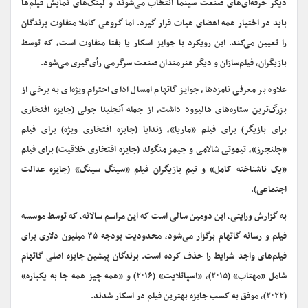
دیگر حرفه‌ای‌های صنعت سینما انتخاب می‌شوند و لینک‌های نمایش فیلم‌ها
باید در اختیار همه اعضای هیات قرار گیرد. اما گروهی کاملا متفاوت برندگان
را تعیین می‌کند. این رویکرد با جوایز اسکار یا بفتا متفاوت است، که توسط
بازیگران، فیلم‌سازان و دیگر هنرمندان صنعت سرگرمی رأی‌گیری می‌شود.
علاوه بر معرفی نامزدها، جوایز گاتهام امسال ادای احترام ویژه‌ای به برخی از
بزرگ‌ترین ستاره‌های هالیوود داشت، از جمله آنجلینا جولی (جایزه افتخاری
برای بازیگر) برای فیلم «ماریا»، زندایا (جایزه افتخاری ویژه) برای فیلم
«چلنجرز»، تیموتی شالامی و جیمز منگولد (جایزه افتخاری خلاقیت) برای فیلم
«یک ناشناخته کامل» و تیم بازیگران فیلم «سینگ سینگ» (جایزه عدالت
اجتماعی).
به گزارش ورایتی، این دومین سالی است که این مراسم سالانه، که توسط موسسه
فیلم و رسانه گاتهام برگزار می‌شود، محدودیت بودجه ۳۵ میلیون دلاری برای
فیلم‌های واجد شرایط را حذف کرده است. برندگان پیشین جایزه اصلی گاتهام
شامل «مهتاب» (۲۰۱۵)، «اسپاتلایت» (۲۰۱۶) و «همه چیز همه جا به یکباره»
(۲۰۲۲)، موفق به کسب جایزه بهترین فیلم در اسکار شدند.