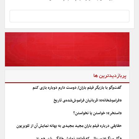
پربازدیدترین ها
گفت‌وگو با بازیگر فیلم باران/ دوست دارم دوباره بازی کنم
«فراموشخانه»؛ قربانیان فراموش‌شده‌ی تاریخ
«استخر»؛ خواستن یا نخواستن؟
حقایقی درباره فیلم باران مجید مجیدی به بهانه نمایش آن از تلویزیون
«گل سنگ»؛ سریالی که قواعد نمایش خانگی را بر هم زد