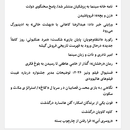
نامه خانه سینما به پزشکیان منتشر شد/ پاسخ سخنگوی دولت
«زن و بچه»؛ فروپاشیدن
ورایتی خبر داد؛ عبدالرضا کاهانی با «بهشت خالی» به ادینبورگ
می‌رود
رکورد «انتقام‌جویان: پایان بازی» شکست؛ «مرد عنکبوتی: روز کاملاً
جدید» درحال ورود به فهرست تاریخی فروش گیشه
امیر نادری و ذات و زبان سینما
رمان «رخشان»؛ گُذار از خامیِ عاطفی تا رسیدن به بلوغ فکری
فستیوال فیلم ونیز ۲۰۲۶؛ توضیحات مدیر جشنواره درباره غیبت
فیلم‌های هالیوودی
نگاهی به بازی محسن قصابیان در سریال «کلاغ»/ استراتژی مکث و
سکوت
فوت یکی از برندگان اسکار؛ گلن هانسارد درگذشت
کاوه کاویان درگذشت
«روسری آبی»؛ فرا رفتن از چارچوب بسته