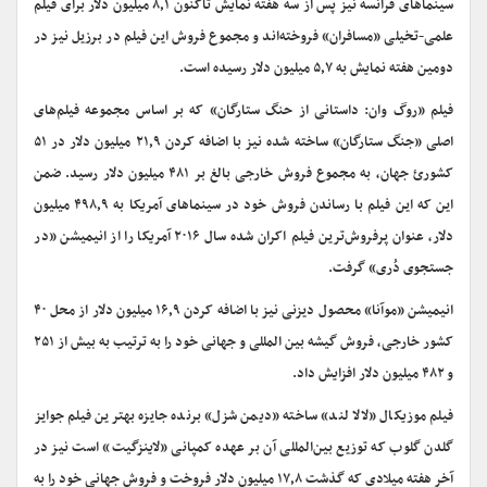
سینماهای فرانسه نیز پس از سه هفته نمایش تاکنون ۸٫۱ میلیون دلار برای فیلم
علمی-تخیلی «مسافران» فروخته‌اند و مجموع فروش این فیلم در برزیل نیز در
دومین هفته نمایش به ۵٫۷ میلیون دلار رسیده است.
فیلم «روگ وان: داستانی از حنگ ستارگان» که بر اساس مجموعه فیلم‌های
اصلی «جنگ ستارگان» ساخته شده نیز با اضافه کردن ۲۱٫۹ میلیون دلار در ۵۱
کشورئ جهان، به مجموع فروش خارجی بالغ بر ۴۸۱ میلیون دلار رسید. ضمن
این که این فیلم با رساندن فروش خود در سینماهای آمریکا به ۴۹۸٫۹ میلیون
دلار، عنوان پرفروش‌ترین فیلم اکران شده سال ۲۰۱۶ آمریکا را از انیمیشن «در
جستجوی دُری» گرفت.
انیمیشن «موآنا» محصول دیزنی نیز با اضافه کردن ۱۶٫۹ میلیون دلار از محل ۴۰
کشور خارجی، فروش گیشه بین المللی و جهانی خود را به ترتیب به بیش از ۲۵۱
و ۴۸۲ میلیون دلار افزایش داد.
فیلم موزیکال «لالا لند» ساخته «دیمن شزل» برنده جایزه بهترین فیلم جوایز
گلدن گلوب که توزیع بین‌المللی آن بر عهده کمپانی «لاینزگیت» است نیز در
آخر هفته میلادی که گذشت ۱۷٫۸ میلیون دلار فروخت و فروش جهانی خود را به