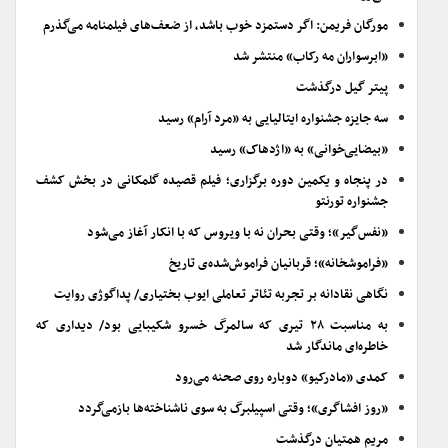
مورگان فریمن: اگر دستمزد خوب باشد، از ضعف‌های فیلمنامه می‌گذرم
«ابرسواران مه رکاب» منتشر شد
پیتر گیل درگذشت
سه جایزه جشنواره ایتالیایی به «مرد آرام» رسید
«بیضایی‌خوانی» به «اژدهاک» رسید
در پنجاه و یکمین دوره برگزاری؛ فیلم قصیده گلمکانی در بخش کشف
جشنواره تورنتو
«نفس‌گیر»؛ وقتی بحران نه با ویروس که با انکار آغاز می‌شود
«فراموشخانه»؛ قربانیان فراموش‌شده‌ی تاریخ
نگاهی نقادانه بر تجربه تئاتر تعاملی ایوب بختیاری/ پداگوژی روایت
به مناسبت ۲۸ تیری که سالمرگ خسرو شکیبایی بود/ دیداری که
خاطره‌ای ماندگار شد
کمدی «مادرکیو» دوباره روی صحنه می‌رود
«روز افشاگری»؛ وقتی اسپیلبرگ به سوی ناشناخته‌ها بازمی‌گردد
مریم همتیان درگذشت