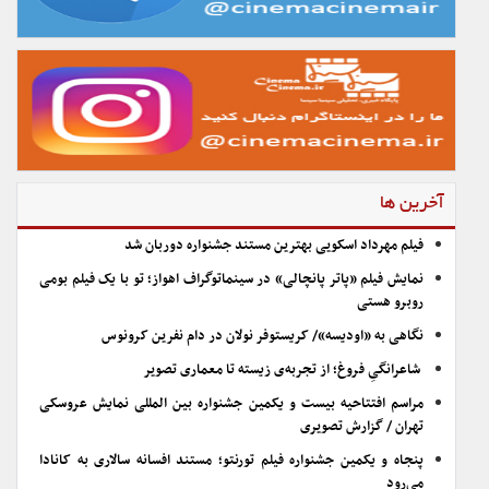
آخرین ها
فیلم مهرداد اسکویی بهترین مستند جشنواره دوربان شد
نمایش فیلم «پاتر پانچالی» در سینماتوگراف اهواز؛ تو با یک فیلم بومی
روبرو هستی
نگاهی به «اودیسه»/ کریستوفر نولان در دام نفرین کرونوس
شاعرانگیِ فروغ؛ از تجربه‌ی زیسته تا معماری تصویر
مراسم افتتاحیه بیست و یکمین جشنواره بین المللی نمایش عروسکی
تهران / گزارش تصویری
پنجاه و یکمین جشنواره فیلم تورنتو؛ مستند افسانه سالاری به کانادا
می‌رود