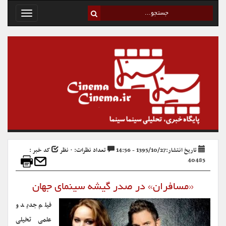
Toggle
avigation
تاریخ انتشار:1395/10/27 - 14:56
تعداد نظرات: ۰ نظر
کد خبر :
40485
«مسافران» در صدر گیشه سینمای جهان
فیلم جدید و
علمی تخیلی