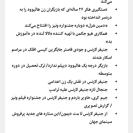
می‌کند
دستگیری هکر ۲۶ ساله‌ای که بازیگران زن هالیوود را به
دردسر انداخته بود
«دمین شزل» دوباره جشنواره ونیز را افتتاح می‌کند
همکاری هیو جکمن با تهیه کننده «لالا لند» در «آموزش
بد»
جنیفر لارنس و جودی فاستر جایگزین کیسی افلک در مراسم
اسکار شدند
بازیگر درجه یک هالیوود دیپلم ندارد/ ترک تحصیل در دوره
متوسطه
جنیفر لارنس در نقش یک زن اعدامی
جنجال تازه جنیفر لارنس علیه ترامپ
جیم کری، خاویر باردم و جنیفر لارنس در جشنواره فیلم ونیز
/ گزارش تصویری
از جنیفر لارنس تا مت دیمون/این ستاره های جدید پرفروش
سینمای جهان