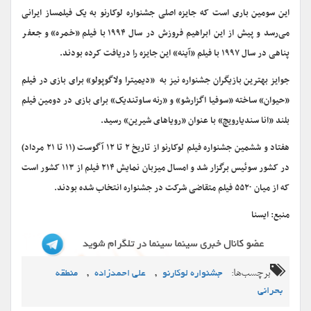
این سومین باری است که جایزه اصلی جشنواره لوکارنو به یک فیلمساز ایرانی
می‌رسد و پیش از این ابراهیم فروزش در سال ۱۹۹۴ با فیلم «خمره» و جعفر
پناهی در سال ۱۹۹۷ با فیلم «آینه» این جایزه را دریافت کرده بودند.
جوایز بهترین بازیگران جشنواره نیز به «دیمیترا ولاگوپولو» برای بازی در فیلم
«حیوان» ساخته «سوفیا اگزارشو» و «رنه ساوتندیک» برای بازی در دومین فیلم
بلند «انا سندیارویچ» با عنوان «رویاهای شیرین» رسید.
هفتاد و ششمین جشنواره فیلم لوکارنو از تاریخ ۲ تا ۱۲ آگوست (۱۱ تا ۲۱ مرداد)
در کشور سوئیس برگزار شد و امسال میزبان نمایش ۲۱۴ فیلم از ۱۱۳ کشور است
که از میان ۵۵۲۰ فیلم متقاضی شرکت در جشنواره انتخاب شده‌ بودند.
منبع: ایسنا
برچسب‌ها:
,
,
جشنواره لوکارنو
علی احمدزاده
منطقه
بحرانی