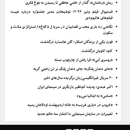
رمان «رخشان»؛ گُذار از خامیِ عاطفی تا رسیدن به بلوغ فکری
فستیوال فیلم ونیز ۲۰۲۶؛ توضیحات مدیر جشنواره درباره غیبت
فیلم‌های هالیوودی
نگاهی به بازی محسن قصابیان در سریال «کلاغ»/ استراتژی مکث و
سکوت
فوت یکی از برندگان اسکار؛ گلن هانسارد درگذشت
کاوه کاویان درگذشت
«روسری آبی»؛ فرا رفتن از چارچوب بسته
«جای دندان پلنگ»؛ جای دندان پلنگ بر تن زخمی گربه
۲۰ سریال غیرانگلیسی‌زبان برگزیده سال‌های اخیر
اکبر عبدی؛ پدیده کم‌نظیر بازیگری در سینمای ایران
«سامی» به ایتالیا می‌رود
«غروب در دیاری غریب» به خانه اردیبهشت اودلاجان رسید
تغییرات در سازمان سینمایی با انتشار سه حکم جدید