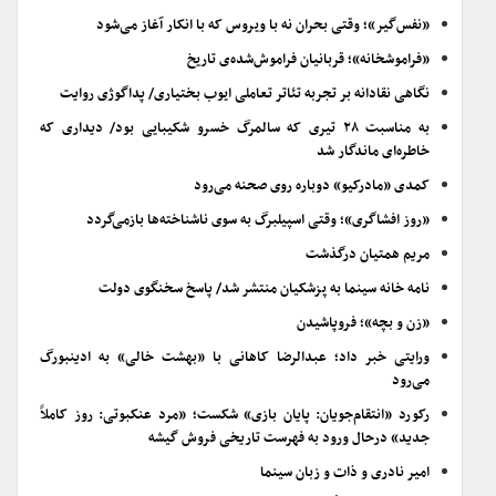
«نفس‌گیر»؛ وقتی بحران نه با ویروس که با انکار آغاز می‌شود
«فراموشخانه»؛ قربانیان فراموش‌شده‌ی تاریخ
نگاهی نقادانه بر تجربه تئاتر تعاملی ایوب بختیاری/ پداگوژی روایت
به مناسبت ۲۸ تیری که سالمرگ خسرو شکیبایی بود/ دیداری که
خاطره‌ای ماندگار شد
کمدی «مادرکیو» دوباره روی صحنه می‌رود
«روز افشاگری»؛ وقتی اسپیلبرگ به سوی ناشناخته‌ها بازمی‌گردد
مریم همتیان درگذشت
نامه خانه سینما به پزشکیان منتشر شد/ پاسخ سخنگوی دولت
«زن و بچه»؛ فروپاشیدن
ورایتی خبر داد؛ عبدالرضا کاهانی با «بهشت خالی» به ادینبورگ
می‌رود
رکورد «انتقام‌جویان: پایان بازی» شکست؛ «مرد عنکبوتی: روز کاملاً
جدید» درحال ورود به فهرست تاریخی فروش گیشه
امیر نادری و ذات و زبان سینما