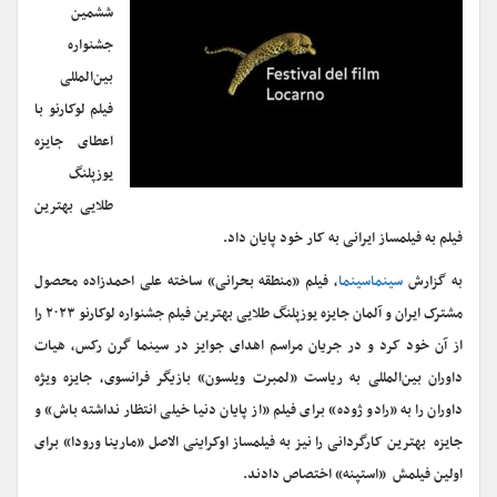
ششمین
جشنواره
بین‌المللی
فیلم لوکارنو با
اعطای جایزه
یوزپلنگ
طلایی بهترین
فیلم به فیلمساز ایرانی به کار خود پایان داد.
به گزارش
سینماسینما
، فیلم «منطقه بحرانی» ساخته علی احمدزاده محصول
مشترک ایران و آلمان جایزه یوزپلنگ طلایی بهترین فیلم جشنواره لوکارنو ۲۰۲۳ را
از آن خود کرد و در جریان مراسم اهدای جوایز در سینما گرن رکس، هیات
داوران بین‌المللی به ریاست «لمبرت ویلسون» بازیگر فرانسوی، جایزه ویژه
داوران را به «رادو ژوده» برای فیلم «از پایان دنیا خیلی انتظار نداشته باش» و
جایزه بهترین کارگردانی را نیز به فیلمساز اوکراینی الاصل «مارینا ورودا» برای
اولین فیلمش «استپنه» اختصاص دادند.