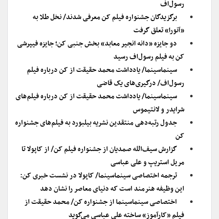
رسول‌اف
برگزیدگان جشنواره فیلم کن معرفی شدند/ نخل طلا به
«آنورا» تعلق گرفت
دو جایزه «دانه انجیر معابد» بخش جنبی کن؛ جایزه فیپرشی
کن به فیلم رسول‌اف رسید
سینماسینما/ یادداشت محمد حقیقت از کن درباره فیلم
رسول‌اف/ درگیری‌های یک قاضی
سینماسینما/ یادداشت محمد حقیقت از کن درباره فیلم‌های
شرایدر و لانتیموس
جدول رتبه‌دهی منتقدین نشریه بیلبورد به فیلم‌های جشنواره
کن
گزارش سیف‌الله صمدیان از جشنواره فیلم کن/ از کاپولا تا
مریل استریپ و علی عباسی
ترجمه اختصاصی سینماسینما/ کاپولا در نشست خبری کن:
این وظیفه هنرمند است که دنیای معاصر را نشان دهد
اختصاصی سینماسینما از جشنواره کن/ محمد حقیقت از
فیلم «کارآموز» ساخته علی عباسی می‌گوید