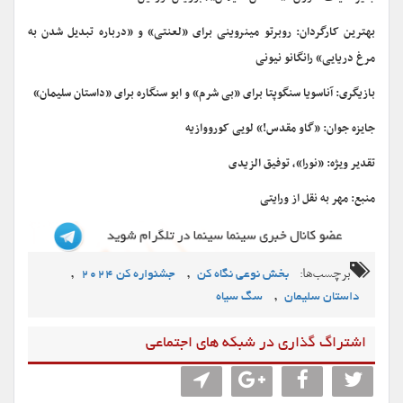
بهترین کارگردان: روبرتو مینروینی برای «لعنتی» و «درباره تبدیل شدن به
مرغ دریایی» رانگانو نیونی
بازیگری: آناسویا سنگوپتا برای «بی شرم» و ابو سنگاره برای «داستان سلیمان»
جایزه جوان: «گاو مقدس!» لویی کورووازیه
تقدیر ویژه: «نورا»، توفیق الزیدی
منبع: مهر به نقل از ورایتی
برچسب‌ها:
,
,
بخش نوعی نگاه کن
جشنواره کن ۲۰۲۴
,
داستان سلیمان
سگ سیاه
اشتراگ گذاری در شبکه های اجتماعی