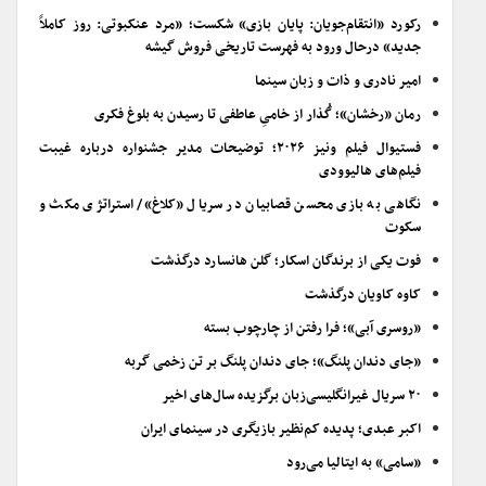
رکورد «انتقام‌جویان: پایان بازی» شکست؛ «مرد عنکبوتی: روز کاملاً
جدید» درحال ورود به فهرست تاریخی فروش گیشه
امیر نادری و ذات و زبان سینما
رمان «رخشان»؛ گُذار از خامیِ عاطفی تا رسیدن به بلوغ فکری
فستیوال فیلم ونیز ۲۰۲۶؛ توضیحات مدیر جشنواره درباره غیبت
فیلم‌های هالیوودی
نگاهی به بازی محسن قصابیان در سریال «کلاغ»/ استراتژی مکث و
سکوت
فوت یکی از برندگان اسکار؛ گلن هانسارد درگذشت
کاوه کاویان درگذشت
«روسری آبی»؛ فرا رفتن از چارچوب بسته
«جای دندان پلنگ»؛ جای دندان پلنگ بر تن زخمی گربه
۲۰ سریال غیرانگلیسی‌زبان برگزیده سال‌های اخیر
اکبر عبدی؛ پدیده کم‌نظیر بازیگری در سینمای ایران
«سامی» به ایتالیا می‌رود