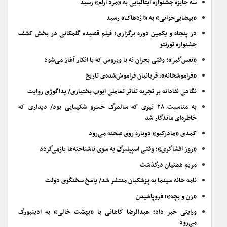
سه جایزه جشنواره ایتالیایی به «مرد آرام» رسید
«بیضایی‌خوانی» به «اژدهاک» رسید
در پنجاه و یکمین دوره برگزاری؛ فیلم قصیده گلمکانی در بخش کشف
جشنواره تورنتو
«نفس‌گیر»؛ وقتی بحران نه با ویروس که با انکار آغاز می‌شود
«فراموشخانه»؛ قربانیان فراموش‌شده‌ی تاریخ
نگاهی نقادانه بر تجربه تئاتر تعاملی ایوب بختیاری/ پداگوژی روایت
به مناسبت ۲۸ تیری که سالمرگ خسرو شکیبایی بود/ دیداری که
خاطره‌ای ماندگار شد
کمدی «مادرکیو» دوباره روی صحنه می‌رود
«روز افشاگری»؛ وقتی اسپیلبرگ به سوی ناشناخته‌ها بازمی‌گردد
مریم همتیان درگذشت
نامه خانه سینما به پزشکیان منتشر شد/ پاسخ سخنگوی دولت
«زن و بچه»؛ فروپاشیدن
ورایتی خبر داد؛ عبدالرضا کاهانی با «بهشت خالی» به ادینبورگ
می‌رود