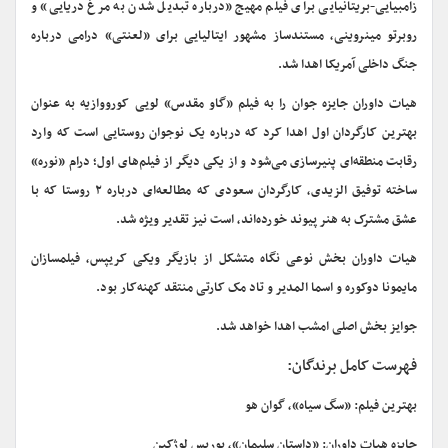
زامبیایی-بریتانیایی برای فیلم مهیج «درباره تبدیل شدن به مرغ دریایی» و
روبرتو مینروینی، مستندساز مشهور ایتالیایی برای «لعنتی» درامی درباره
جنگ داخلی آمریکا اهدا شد.
هیات داوران جایزه جوان را به فیلم «گاو مقدس» لویی کورووازیه به عنوان
بهترین کارگردان اول اهدا کرد که درباره یک نوجوان روستایی است که وارد
رقابت منطقه‌ای پنیرسازی می‌شود و از یکی دیگر از فیلم‌های اول؛ درام «نوره»
ساخته توفیق الزیدی، کارگردان سعودی که مطالعه‌ای درباره ۲ روستا که با
عشق مشترک به هنر پیوند خورده‌اند، است نیز تقدیر ویژه شد.
هیات داوران بخش نوعی نگاه متشکل از بازیگر ویکی کریپس، فیلمسازان
مایمونا دوکوره و اسما المدیر و تاد مک کارتی منتقد کهنه‌کار بود.
جوایز بخش اصلی امشب اهدا خواهد شد.
فهرست کامل برندگان:
بهترین فیلم: «سگ سیاه»، گوان هو
جایزه هیات داوران: «داستان سلیمان»، بوریس لوژکین