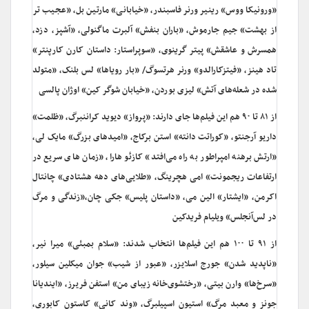
«ورونیکا ووس» رینیر ورنر فاسبندر، «خیابانی» مارتین بل، «عجیب تر
از بهشت» جیم جارموش، «باران بنفش» آلبرت ماگنولی، «آشپز، دزد،
همسرش و عاشقش» پیتر گرینوی، «سوپراستار: داستان کارن کارپنتر»
تاد هینز، «فیتزکارالدو» ورنر هرتسوگ/ «بار رویاها» لس بلنک، «متولد
شده در شعله‌های آتش» لیزی بوردن، «خیابان شوگر کین» اوژان پالسی
از ۸۱ تا ۹۰ هم این فیلم‌ها جای دارند: «پرواز» دیوید کراننبرگ، «ظلمت»
داریو آرجنتو، «کوراتت دانته» استن برکاج، «امیدهای بزرگ» مایک لی،
«ارتش برهنه امپراطور به راه می‌افتد» کازئو هارا، «زمان های سریع در
ارتفاعات ریجمونت» امی هچرینگ، «طلایی‌های دهه هشتادی» چانتال
اکرمن، «ایشتار» الین می، «داستان پلیس» جکی چان،«زندگی و مرگ
در لس‌آنجلس» ویلیام فریدکین
از ۹۱ تا ۱۰۰ هم این فیلم‌ها انتخاب شدند: «سلام بمبئی» میرا نیر،
«ناپدید شدن» جورج اسلایزر، «عبور از شیب» جوان میکلین سیلور،
«سرخ‌ها» وارن بیتی، «رختشوی‌خانه زیبای من» استفن فریرز، «ایندیانا
جونز و معبد مرگ» استیون اسپیلبرگ، «وند کانی» کاستون کابوری،