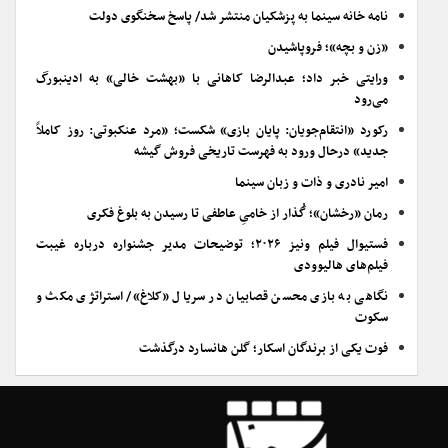
نامه خانه سینما به پزشکیان منتشر شد/ پاسخ سخنگوی دولت
«زن و بچه»؛ فروپاشیدن
ورایتی خبر داد؛ عبدالرضا کاهانی با «بهشت خالی» به ادینبورگ
می‌رود
رکورد «انتقام‌جویان: پایان بازی» شکست؛ «مرد عنکبوتی: روز کاملاً
جدید» درحال ورود به فهرست تاریخی فروش گیشه
امیر نادری و ذات و زبان سینما
رمان «رخشان»؛ گُذار از خامیِ عاطفی تا رسیدن به بلوغ فکری
فستیوال فیلم ونیز ۲۰۲۶؛ توضیحات مدیر جشنواره درباره غیبت
فیلم‌های هالیوودی
نگاهی به بازی محسن قصابیان در سریال «کلاغ»/ استراتژی مکث و
سکوت
فوت یکی از برندگان اسکار؛ گلن هانسارد درگذشت