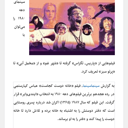
سینمای
دهه
۱۹۸۰ را
می‌توان
با
فیلم‌هایی از «پاریس، تگزاس» گرفته تا «شهر غم» و از «مخمل آبی» تا
«پرتو سبز» تعریف کرد.
به گزارش
سینماسینما
، فیلم «خانه دوست کجاست» عباس کیارستمی
در رده هجدهم برترین فیلم‌های دهه ۱۹۸۰ به انتخاب «ایندی‌وایر» قرار
گرفت. این فیلم که سال ۱۹۸۷ (۱۳۶۵) اکران شد درباره پسری روستایی
است که دفتر دوستش را به اشتباه به خانه ‌برده و تلاش دارد تا خانه
دوست را پیدا کند و دفتر را به او برساند.