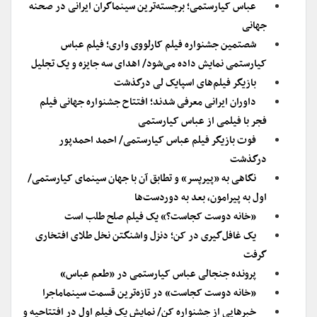
عباس کیارستمی؛ برجسته‌ترین سینماگران ایرانی در صحنه
جهانی
شصتمین جشنواره فیلم کارلووی واری؛ فیلم عباس
کیارستمی نمایش داده می‌شود/ اهدای سه جایزه و یک تجلیل
بازیگر فیلم‌های اسپایک لی درگذشت
داوران ایرانی معرفی شدند؛ افتتاح جشنواره جهانی فیلم
فجر با فیلمی از عباس کیارستمی
فوت بازیگر فیلم عباس کیارستمی/ احمد احمدپور
درگذشت
نگاهی به «پیرپسر» و تطابق آن با جهان سینمای کیارستمی/
اول به پیرامون، بعد به دوردست‌ها
«خانه دوست کجاست؟» یک فیلم صلح طلب است
یک غافل‌گیری در کن؛ دنزل واشنگتن نخل طلای افتخاری
گرفت
پرونده جنجالی عباس کیارستمی در «طعم عباس»
«خانه دوست کجاست» در تازه‌ترین قسمت سینماماجرا
خبرهایی از جشنواره کن/ نمایش یک فیلم اول در افتتاحیه و