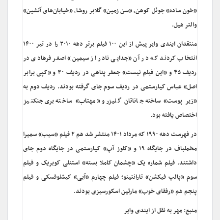
«خون ساده» جوئل کوهن، «سن زمین» گلابر روشا، «خیابان‌های آتشین»
والتر هیل.
منتقدان ایندی وایر پیش از این ۱۰۰ فیلم برتر دهه ۲۰۱۰ را در تیر ۱۴۰۰
انتخاب کردند که در آن «جدایی نادر از سیمین» اصغر فرهادی در
ردیف ۴۵ و «این فیلم نیست» جعفر پناهی در ردیف ۳۰ و «کپی برابر
اصل» عباس کیارستمی در ردیف سوم جای گرفته بودند. ردیف دوم به
«زیر پوست» ساخته جاناتان گلیزر و «مهتاب» ساخته بری جنکنیز
اختصاص یافته بود.
در فهرست دهه ۱۹۹۰ که مرداد ۱۴۰۱ منتشر شد هم ۲ فیلم «سیب» سمیرا
مخملباف در جایگاه ۱۹ و «کلوز آپ» کیارستمی در جایگاه دوم جای
داشتند. فیلم شماره یک «چشمان کاملا بسته» استنلی کوبریک و فیلم
سوم «پالپ فیکشن» تارانتینو؛ فیلم چهارم «آبی» کیشلوفسکی و فیلم
پنجم هم «رفقای خوب» مارتین اسکورسیزی بودند.
منبع: مهر به نقل از ایندی وایر