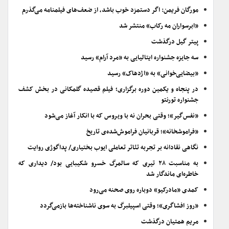
مورگان فریمن: اگر دستمزد خوب باشد، از ضعف‌های فیلمنامه می‌گذرم
«ابرسواران مه رکاب» منتشر شد
پیتر گیل درگذشت
سه جایزه جشنواره ایتالیایی به «مرد آرام» رسید
«بیضایی‌خوانی» به «اژدهاک» رسید
در پنجاه و یکمین دوره برگزاری؛ فیلم قصیده گلمکانی در بخش کشف
جشنواره تورنتو
«نفس‌گیر»؛ وقتی بحران نه با ویروس که با انکار آغاز می‌شود
«فراموشخانه»؛ قربانیان فراموش‌شده‌ی تاریخ
نگاهی نقادانه بر تجربه تئاتر تعاملی ایوب بختیاری/ پداگوژی روایت
به مناسبت ۲۸ تیری که سالمرگ خسرو شکیبایی بود/ دیداری که
خاطره‌ای ماندگار شد
کمدی «مادرکیو» دوباره روی صحنه می‌رود
«روز افشاگری»؛ وقتی اسپیلبرگ به سوی ناشناخته‌ها بازمی‌گردد
مریم همتیان درگذشت