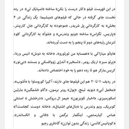
در این فهرست فیلم «کار درست را بکن» ساخته «اسپایک لی» در رده
نخست جای گرفته در حالی که فیلم‌های «میشیما: یگ زندگی در ۴
بخش» به کارگردانی پل شریدر، «موجود» به کارگردانی جان کارپنتر،
«پاریس، تگزاس» ساخته «ویم وندرس» و «شوآ» به کارگردانی کلود
لنزمان رتبه‌های دوم تا پنجم را به دست آورده‌اند.
هایائو میازاکی با «همسایه من تورتورو»، «خانه به دوش» انیس وردا،
«پرتو سبز» اریک رومر، «تسخیر» آندژی ژووافسکی و مستند «بی‌نور»
کریس مارکر هم تا رده دهم را به خود اختصاص داده‌اند.
در ردیف ۱۱ تا ۲۰ هم این فیلم‌ها جای دارند: آکیرا کوروساوا با «آشوب»،
«مخمل آبی» دیوید لینچ، «پول» روبر برسون، «گاو خشمگین» ‌مارتین
اسکورسیزی، «اخبار تلویزیون» جیمز ال.بروکس، «درخشش » استنلی
کوبریک، ویم وندرس با «بال‌های اشتیاق»، «خانه دوست کجاست؟»
عباس کیارستمی، اینگمار برگمن با «فانی و الکساندر»،
«کویانیس‌کاتسی: زندگی بدون توازن» گادفری رجیو