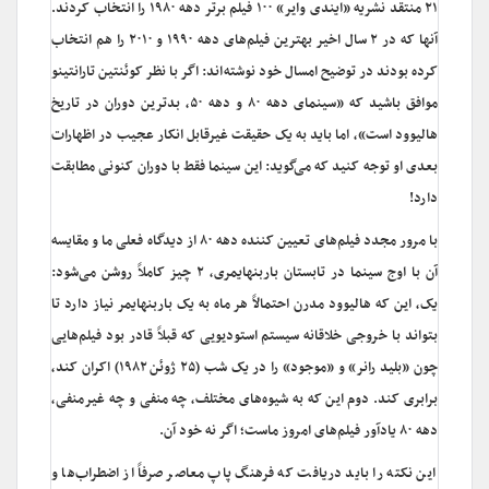
۲۱ منتقد نشریه «ایندی وایر» ۱۰۰ فیلم برتر دهه ۱۹۸۰ را انتخاب کردند.
آنها که در ۲ سال اخیر بهترین فیلم‌های دهه ۱۹۹۰ و ۲۰۱۰ را هم انتخاب
کرده بودند در توضیح امسال خود نوشته‌اند: اگر با نظر کوئنتین تارانتینو
موافق باشید که «سینمای دهه ۸۰ و دهه ۵۰، بدترین دوران در تاریخ
هالیوود است»، اما باید به یک حقیقت غیرقابل انکار عجیب در اظهارات
بعدی او توجه کنید که می‌گوید: این سینما فقط با دوران کنونی مطابقت
دارد!
با مرور مجدد فیلم‌های تعیین کننده دهه ۸۰ از دیدگاه فعلی ما و مقایسه
آن با اوج سینما در تابستان باربنهایمری، ۲ چیز کاملاً روشن می‌شود:
یک، این که هالیوود مدرن احتمالاً هر ماه به یک باربنهایمر نیاز دارد تا
بتواند با خروجی خلاقانه سیستم استودیویی که قبلاً قادر بود فیلم‌هایی
چون «بلید رانر» و «موجود» را در یک شب (۲۵ ژوئن ۱۹۸۲) اکران کند،
برابری کند. دوم این که به شیوه‌های مختلف، چه منفی و چه غیرمنفی،
دهه ۸۰ یادآور فیلم‌های امروز ماست؛ اگر نه خود آن.
این نکته را باید دریافت که فرهنگ پاپ معاصر صرفاً از اضطراب‌ها و