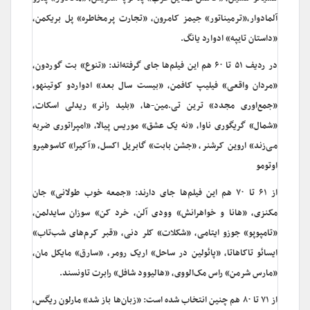
آلمادوار،«ترمیناتور» جیمز کامرون، «تجارت پرمخاطره» پل بریکمن،
«داستان تایپه» ادوارد یانگ.
در ردیف ۵۱ تا ۶۰ هم این فیلم‌ها جای گرفته‌اند: «تنوع» بت گوردون،
«مردان واقعی» فیلیپ کافمن، «بیست سال بعد» ادواردو کوتینهو،
«جمع‌اوری مجدد» ترین تی.مین-ها، «بلید رانر» ریدلی اسکات،
«شمال» گریگوری ناوا، «نه یک عشق» موریس پیالا، «امپراتوری ضربه
می‌زند» اروین کرشنر، «جشن بابت» گابریل اکسل، «آکیرا» کاسوهیرو
اوتومو
از ۶۱ تا ۷۰ هم این فیلم‌ها جای دارند: «جمعه خوب طولانی» جان
مکنزی، «هانا و خواهرانش» وودی آلن، خرد کن» سوزان سایدلمن،
«تامپوپو» جوزو ایتامی، «شکلات» کلر دنی، «قبر کرم‌های شب‌تاب»
ایسائو تاکاهاتا، «پائولین در ساحل» اریک رومر، «سارق» مایکل مان،
«مارس شرمن» راس مک‌الووی، «هالیوود شافل» رابرت تاونسند.
از ۷۱ تا ۸۰ هم چنین انتخاب شده است: «زبان‌ها باز شد» مارلون ریگس،