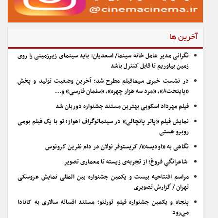
آخرین ها
نگرانی مدیر عامل خانه سینما/ اسعدیان: باید سینمای زیرزمینی را روی
زمین بیاوریم تا قابل کنترل باشد
در نشست خبری سیمافیلم مطرح شد؛ آخرین وضعیت تولید و پخش
«پایتخت۸»، «مرد سه هزار چهره»، «سلمان فارسی» و…
فیلم مهرداد اسکویی بهترین مستند جشنواره دوربان شد
نمایش فیلم «پاتر پانچالی» در سینماتوگراف اهواز؛ تو با یک فیلم بومی
روبرو هستی
نگاهی به «اودیسه»/ کریستوفر نولان در دام نفرین کرونوس
شاعرانگیِ فروغ؛ از تجربه‌ی زیسته تا معماری تصویر
مراسم افتتاحیه بیست و یکمین جشنواره بین المللی نمایش عروسکی
تهران / گزارش تصویری
پنجاه و یکمین جشنواره فیلم تورنتو؛ مستند افسانه سالاری به کانادا
می‌رود