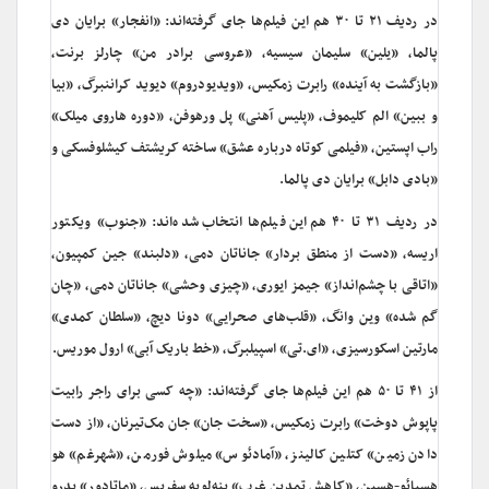
در ردیف ۲۱ تا ۳۰ هم این فیلم‌ها جای گرفته‌اند: «انفجار» برایان دی
پالما، «یلین» سلیمان سیسیه، «عروسی برادر من» چارلز برنت،
«بازگشت به آینده» رابرت زمکیس، «ویدیودروم» دیوید کراننبرگ، «بیا
و ببین» الم کلیموف، «پلیس آهنی» پل ورهوفن، «دوره هاروی میلک»
راب اپستین، «فیلمی کوتاه درباره عشق» ساخته کریشتف کیشلوفسکی و
«بادی دابل» برایان دی پالما.
در ردیف ۳۱ تا ۴۰ هم این فیلم‌ها انتخاب شده‌اند: «جنوب» ویکتور
اریسه، «دست از منطق بردار» جاناتان دمی، «دلبند» جین کمپیون،
«اتاقی با چشم‌انداز» جیمز ایوری، «چیزی وحشی» جاناتان دمی، «چان
گم شده» وین وانگ، «قلب‌های صحرایی» دونا دیچ، «سلطان کمدی»
‌مارتین اسکورسیزی، «ای.تی» اسپیلبرگ، «خط باریک آبی» ارول موریس.
از ۴۱ تا ۵۰ هم این فیلم‌ها جای گرفته‌اند: «چه کسی برای راجر رابیت
پاپوش دوخت» رابرت زمکیس، «سخت جان» جان مک‌تیرنان، «از دست
دادن زمین» کتلین کالینز، «آمادئوس» میلوش فورمن، «شهرغم» هو
هسیائو-هسین، «کاهش تمدین غرب» پنه‌لوپه سفریس، «ماتادور» پدرو