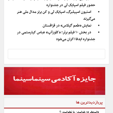
حضور فیلم اسپایک لی در جشنواره
استیون اسپیلبرگ، اسپایک لی و کن برنز مدال ملی هنر
می‌گیرند
نمایش «طعم گیلاس» در قزاقستان
در بخش ۱۰ فیلم برتر؛ «کلوزآپ» عباس کیارستمی در
جشنواره ایدفا اکران می‌شود
پربازدیدترین ها
«استخر»؛ خواستن یا نخواستن؟