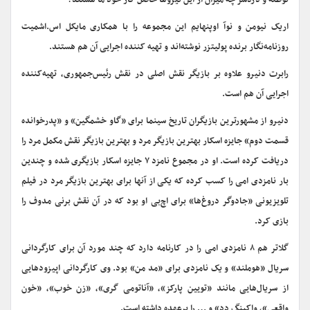
توطئه و دردسر چه میزان از این نیروها حاصل کار خود ما هستند؟
اریک نیومن و نوآ اوپنهایم این مجموعه را با همکاری مایکل اس.اشمیت
روزنامه‌نگار برنده پولیتزر نوشته‌اند و تهیه کننده اجرایی آن هم هستند.
رابرت دنیرو علاوه بر بازیگر نقش اصلی در نقش رئیس‌جمهوری، تهیه‌کننده
اجرایی آن هم است.
دنیرو از مشهورترین بازیگران تاریخ سینما برای «گاو خشمگین» و «پدرخوانده
قسمت دوم» جایزه اسکار بهترین بازیگر مرد و بهترین بازیگر نقش مکمل مرد را
دریافت کرده است. او در مجموع نامزد ۷ جایزه اسکار بازیگری شده و چندین
بار نامزدی امی را کسب کرده که یکی از آنها برای بهترین بازیگر مرد در فیلم
تلویزیونی «جادوگر دروغ‌ها» برای اچ‌بی او بود که در آن نقش برنی مدوف را
بازی کرد.
گلاتر هم ۸ نامزدی امی را در کارنامه دارد که چند مورد آن برای کارگردانی
سریال «هوملند» و یک نامزدی برای «مد من» بود. وی کارگردانی اپیزودهایی
از سریال‌هایی مانند «تویین پارکز»، «آناتومی گری»، «زن خوب»، «خون
واقعی»، واکینگ دد» و … را برعهده داشته است.