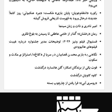
ورایتی خبر داد؛ عبدالرضا کاهانی با «بهشت خالی» به ادینبورگ
می‌رود
رکورد «انتقام‌جویان: پایان بازی» شکست؛ «مرد عنکبوتی: روز کاملاً
جدید» درحال ورود به فهرست تاریخی فروش گیشه
امیر نادری و ذات و زبان سینما
رمان «رخشان»؛ گُذار از خامیِ عاطفی تا رسیدن به بلوغ فکری
فستیوال فیلم ونیز ۲۰۲۶؛ توضیحات مدیر جشنواره درباره غیبت
فیلم‌های هالیوودی
نگاهی به بازی محسن قصابیان در سریال «کلاغ»/ استراتژی مکث و
سکوت
فوت یکی از برندگان اسکار؛ گلن هانسارد درگذشت
کاوه کاویان درگذشت
«روسری آبی»؛ فرا رفتن از چارچوب بسته