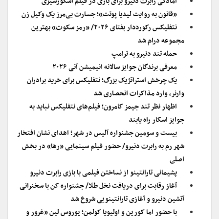
آمادگی رابرت دنیرو برای بازی در فیلم اسکورسیزی
«قانون به روایت لیدیا پوئت»؛ جسارت بی‌مرز یک وکیل زن
نتفلیکس رکورددار بفتای ۲۰۲۶/ «رمز سکوت» بهترین
مجموعه درام شد
حمله تند دنیرو به ترامپ
معرفی برندگان جوایز سالانه انیمیشن آنی ۲۰۲۶
یک چرخش استراتژیک بزرگ؛ نتفلیکس برای خرید برادران
وارنر، وارد مذاکرات انحصاری شد
اظهار نظر تند جیمز کامرون؛ فیلم‌های نتفلیکس نباید به
جوایز اسکار راه یابند
بیست‌ و سومین جشنواره آلیس در شهر؛ اهدای نشان افتخار
شهر رم به رابرت دنیرو/ حضور فیلم سینمایی «رها» در بخش
اصلی
پشیمانی تارانتینو از نساختن فیلمی با بازی رابرت دنیرو
آغاز رقابت برای دریافت نخل طلا/ جشنواره کن با سخنرانی
آتشین دنیرو و آغازی تارانتینویی شروع شد
با حضور اما کورین و اولیویا کولمن؛ یوروس لین «غرور و