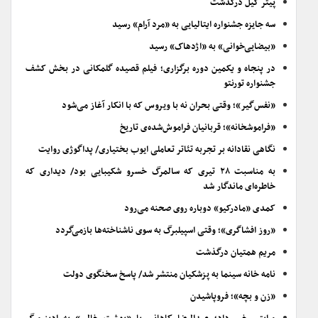
پیتر گیل درگذشت
سه جایزه جشنواره ایتالیایی به «مرد آرام» رسید
«بیضایی‌خوانی» به «اژدهاک» رسید
در پنجاه و یکمین دوره برگزاری؛ فیلم قصیده گلمکانی در بخش کشف
جشنواره تورنتو
«نفس‌گیر»؛ وقتی بحران نه با ویروس که با انکار آغاز می‌شود
«فراموشخانه»؛ قربانیان فراموش‌شده‌ی تاریخ
نگاهی نقادانه بر تجربه تئاتر تعاملی ایوب بختیاری/ پداگوژی روایت
به مناسبت ۲۸ تیری که سالمرگ خسرو شکیبایی بود/ دیداری که
خاطره‌ای ماندگار شد
کمدی «مادرکیو» دوباره روی صحنه می‌رود
«روز افشاگری»؛ وقتی اسپیلبرگ به سوی ناشناخته‌ها بازمی‌گردد
مریم همتیان درگذشت
نامه خانه سینما به پزشکیان منتشر شد/ پاسخ سخنگوی دولت
«زن و بچه»؛ فروپاشیدن