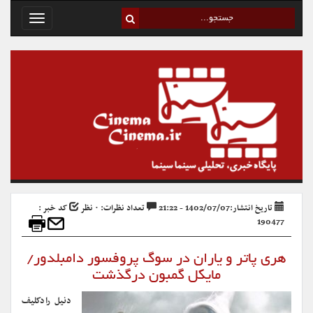
Toggle
avigation
تاریخ انتشار:1402/07/07 - 21:22
تعداد نظرات: ۰ نظر
کد خبر :
190477
هری پاتر و یاران در سوگ پروفسور دامبلدور/
مایکل گمبون درگذشت
دنیل رادکلیف