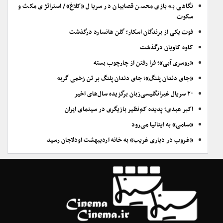
نگاهی به بازی محسن قصابیان در سریال «کلاغ»/ استراتژی مکث و
سکوت
فوت یکی از برندگان اسکار؛ گلن هانسارد درگذشت
کاوه کاویان درگذشت
«روسری آبی»؛ فرا رفتن از چارچوب بسته
«جای دندان پلنگ»؛ جای دندان پلنگ بر تن زخمی گربه
۲۰ سریال غیرانگلیسی‌زبان برگزیده سال‌های اخیر
اکبر عبدی؛ پدیده کم‌نظیر بازیگری در سینمای ایران
«سامی» به ایتالیا می‌رود
«غروب در دیاری غریب» به خانه اردیبهشت اودلاجان رسید