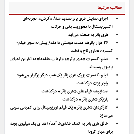
مطالب مرتبط
اجرای نمایش هری پاتر تمدید شد/ «گردن»؛ تجربه‌ای
اکسپریمنتال با محوریت بدن و حرکت
هری پاتر به صحنه می‌آید
۲۶ هزار پاترهد دست دوستی دادند/ پیش به سوی فیلم‌-
کنسرت «بازی تاج و تخت
فیلم-کنسرت «هری پاتر»و «ارباب حلقه‌ها» به آخرین اجرای
پاییزی رسیدند
فیلم-کنسرت بزرگ هری پاتر یک شب دیگر برگزار می‌شود
راجر پرَت درگذشت
صداپیشه فیلم‌های «هری پاتر» درگذشت
بازیگر «هری پاتر» درگذشت
کارگردان «هری پاتر» یک فیلم اوریجینال برای کمپانی سونی
می‌سازد
خالق هری پاتر به کمک هندی‌ها آمد/ اهدای یک میلیون پوند
برای مهار کرونا