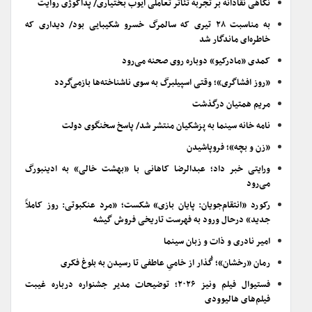
نگاهی نقادانه بر تجربه تئاتر تعاملی ایوب بختیاری/ پداگوژی روایت
به مناسبت ۲۸ تیری که سالمرگ خسرو شکیبایی بود/ دیداری که
خاطره‌ای ماندگار شد
کمدی «مادرکیو» دوباره روی صحنه می‌رود
«روز افشاگری»؛ وقتی اسپیلبرگ به سوی ناشناخته‌ها بازمی‌گردد
مریم همتیان درگذشت
نامه خانه سینما به پزشکیان منتشر شد/ پاسخ سخنگوی دولت
«زن و بچه»؛ فروپاشیدن
ورایتی خبر داد؛ عبدالرضا کاهانی با «بهشت خالی» به ادینبورگ
می‌رود
رکورد «انتقام‌جویان: پایان بازی» شکست؛ «مرد عنکبوتی: روز کاملاً
جدید» درحال ورود به فهرست تاریخی فروش گیشه
امیر نادری و ذات و زبان سینما
رمان «رخشان»؛ گُذار از خامیِ عاطفی تا رسیدن به بلوغ فکری
فستیوال فیلم ونیز ۲۰۲۶؛ توضیحات مدیر جشنواره درباره غیبت
فیلم‌های هالیوودی