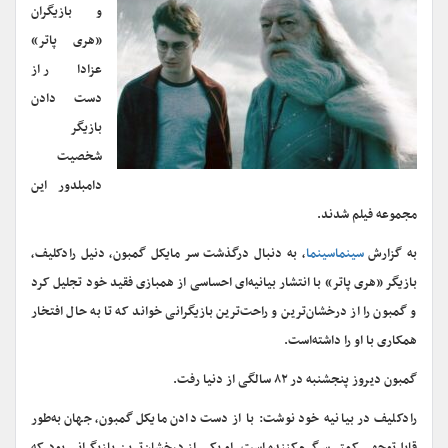
و بازیگران
«هری پاتر»
عزادار از
دست دادن
بازیگر
شخصیت
دامبلدور این
مجموعه فیلم شدند.
به گزارش
سینماسینما
، به دنبال درگذشت سر مایکل گمبون، دنیل رادکلیف،
بازیگر «هری پاتر» با انتشار بیانیه‌ای احساسی از همبازی فقید خود تجلیل کرد
و گمبون را از درخشان‌ترین و راحت‌ترین بازیگرانی خواند که تا به حال افتخار
همکاری با او را داشته‌است.
گمبون دیروز پنجشنبه در ۸۲ سالگی از دنیا رفت.
رادکلیف در بیانیه خود نوشت: با از دست دادن مایکل گمبون، جهان به‌طور