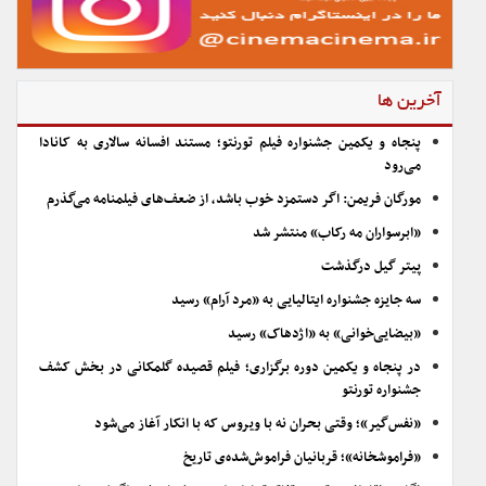
آخرین ها
پنجاه و یکمین جشنواره فیلم تورنتو؛ مستند افسانه سالاری به کانادا
می‌رود
مورگان فریمن: اگر دستمزد خوب باشد، از ضعف‌های فیلمنامه می‌گذرم
«ابرسواران مه رکاب» منتشر شد
پیتر گیل درگذشت
سه جایزه جشنواره ایتالیایی به «مرد آرام» رسید
«بیضایی‌خوانی» به «اژدهاک» رسید
در پنجاه و یکمین دوره برگزاری؛ فیلم قصیده گلمکانی در بخش کشف
جشنواره تورنتو
«نفس‌گیر»؛ وقتی بحران نه با ویروس که با انکار آغاز می‌شود
«فراموشخانه»؛ قربانیان فراموش‌شده‌ی تاریخ