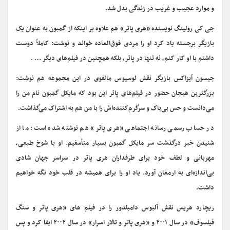
و موارد عجیب و غریب در زندگی بدل شد.
جی کی رولینگ نویسنده «هری پاتر» هم علاوه بر اینکه از گمبون به عنوان یک
بازیگر برجسته یاد کرد او را مردی فوق‌العاده خواند و نوشت: کاملاً دوست
داشتم با او کار کنم، نه تنها در پاتر، بلکه همچنین در فیلم‌های دیگر … .
جیسون آیزاکس بازیگر نقش لوسیوس مالفوی در این مجموعه هم نوشت:
بزرگترین هیجان حضور در فیلم‌های پاتر این بود که مایکل گمبون نام من را
می‌دانست و حس بی‌باک و سرگرم‌کننده‌اش را با من هم به اشتراک می‌گذاشت.
در حساب رسمی رسانه اجتماعی «هری پاتر» هم نوشته شده است: ما از
شنیدن خبر درگذشت سر مایکل گمبون بسیار متأسفیم. او با شوخ طبعی،
مهربانی و لطف خود برای طرفداران هری پاتر در سراسر جهان شادی
بی‌اندازه‌ای به ارمغان آورد. یاد او را برای همیشه در قلب خود نگه خواهیم
داشت.
ریچارد هریس نقش آلبوس دامبلدور را در فیلم های «هری پاتر و سنگ
فیلسوف» در سال ۲۰۰۱ و «هری پاتر و تالار اسرار» در سال ۲۰۰۲ ایفا کرد و پس