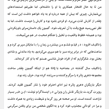
قابل‌توجهی کمتر سرگرم‌کننده است. او یکی از درخشان‌ترین بازیگرانی بود که
من تا به حال افتخار همکاری با او را داشته‌ام، اما علیرغم استعدادهای
بی‌شمارش، چیزی که بیش از همه درباره او به یاد خواهم داشت این است که
چقدر از کارش لذت می‌برد. او فردی بامزه بود و کارش را دوست داشت، اما به
نظر نمی‌رسید هیچ وقت با آن تعریف شود. گمبون یک داستان‌سرای باورنکردنی
بود و همیشه خطوط واقعیت و تخیل را هنگام صحبت در هم می‌آمیخت.
رادکلیف افزود: در فیلم ششم من بیشترین زمان را با مایکل سپری کردم و
ساعت‌هایی که در برابر پرده سبز با هم سپری می‌کردیم، به یاد ماندنی و شادی
بخش بود. شکرگزارم که از افراد خوش شانسی هستم که با او کار کرده‌اند.
رادکلیف سال گذشته در مصاحبه با GQ هم از اینکه گمبون چقدر ساخت
مجموعه «هری پاتر» را سرگرم‌کننده و سرزنده کرده بود، حرف زده بود.
دیگر بازیگران «هری پاتر» نیز ادای احترام خود را نثار گمبون فقید کردند.
روپرت گرینت بازیگر نقش ران ویزلی در اینستاگرام نوشت: این خبر بسیار
ناراحت کننده است. او سر صحنه هر روز گرما و شیطنت زیادی به همراه داشت
و مرا در کودکی مجذوب خود کرد و به الگوی شخصی من برای یافتن سرگرمی