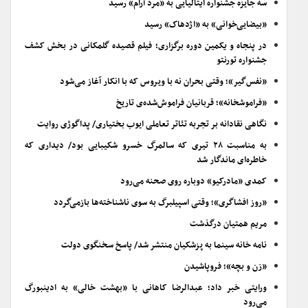
سه جایزه جشنواره ایتالیایی به «مرد آرام» رسید
«بیضایی‌خوانی» به «اژدهاک» رسید
در پنجاه و یکمین دوره برگزاری؛ فیلم قصیده گلمکانی در بخش کشف
جشنواره تورنتو
«نفس‌گیر»؛ وقتی بحران نه با ویروس که با انکار آغاز می‌شود
«فراموشخانه»؛ قربانیان فراموش‌شده‌ی تاریخ
نگاهی نقادانه بر تجربه تئاتر تعاملی ایوب بختیاری/ پداگوژی روایت
به مناسبت ۲۸ تیری که سالمرگ خسرو شکیبایی بود/ دیداری که
خاطره‌ای ماندگار شد
کمدی «مادرکیو» دوباره روی صحنه می‌رود
«روز افشاگری»؛ وقتی اسپیلبرگ به سوی ناشناخته‌ها بازمی‌گردد
مریم همتیان درگذشت
نامه خانه سینما به پزشکیان منتشر شد/ پاسخ سخنگوی دولت
«زن و بچه»؛ فروپاشیدن
ورایتی خبر داد؛ عبدالرضا کاهانی با «بهشت خالی» به ادینبورگ
می‌رود