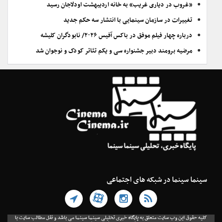
«غروب در دیاری غریب» به خانه اردیبهشت اودلاجان رسید
تغییرات در سازمان سینمایی با انتشار سه حکم جدید
درباره چهار فیلم موفق در باکس آفیس ۲۰۲۶/ نابودگران کلیشه
مرضیه برومند دبیر جشنواره سی و یکم تئاتر کودک و نوجوان شد
سینما سینما در شبکه های اجتماعی
کلیه حقوق این وب سایت متعلق به پایگاه خبری تحلیلی سینما سینما می باشد و نقل مطالب سایت با