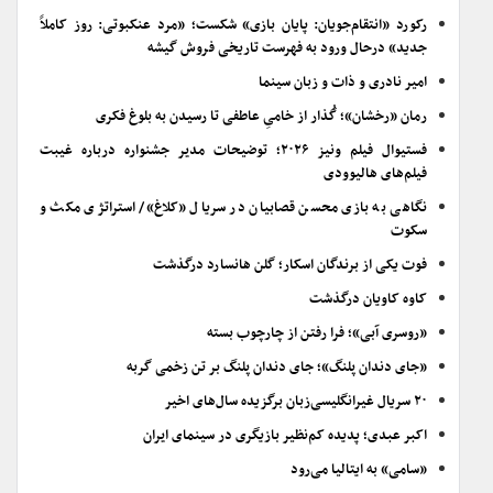
رکورد «انتقام‌جویان: پایان بازی» شکست؛ «مرد عنکبوتی: روز کاملاً
جدید» درحال ورود به فهرست تاریخی فروش گیشه
امیر نادری و ذات و زبان سینما
رمان «رخشان»؛ گُذار از خامیِ عاطفی تا رسیدن به بلوغ فکری
فستیوال فیلم ونیز ۲۰۲۶؛ توضیحات مدیر جشنواره درباره غیبت
فیلم‌های هالیوودی
نگاهی به بازی محسن قصابیان در سریال «کلاغ»/ استراتژی مکث و
سکوت
فوت یکی از برندگان اسکار؛ گلن هانسارد درگذشت
کاوه کاویان درگذشت
«روسری آبی»؛ فرا رفتن از چارچوب بسته
«جای دندان پلنگ»؛ جای دندان پلنگ بر تن زخمی گربه
۲۰ سریال غیرانگلیسی‌زبان برگزیده سال‌های اخیر
اکبر عبدی؛ پدیده کم‌نظیر بازیگری در سینمای ایران
«سامی» به ایتالیا می‌رود