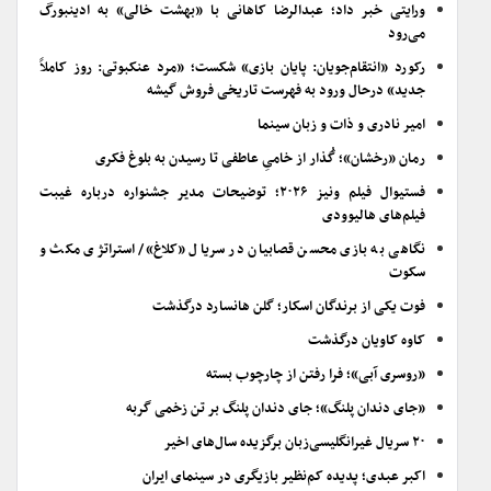
ورایتی خبر داد؛ عبدالرضا کاهانی با «بهشت خالی» به ادینبورگ
می‌رود
رکورد «انتقام‌جویان: پایان بازی» شکست؛ «مرد عنکبوتی: روز کاملاً
جدید» درحال ورود به فهرست تاریخی فروش گیشه
امیر نادری و ذات و زبان سینما
رمان «رخشان»؛ گُذار از خامیِ عاطفی تا رسیدن به بلوغ فکری
فستیوال فیلم ونیز ۲۰۲۶؛ توضیحات مدیر جشنواره درباره غیبت
فیلم‌های هالیوودی
نگاهی به بازی محسن قصابیان در سریال «کلاغ»/ استراتژی مکث و
سکوت
فوت یکی از برندگان اسکار؛ گلن هانسارد درگذشت
کاوه کاویان درگذشت
«روسری آبی»؛ فرا رفتن از چارچوب بسته
«جای دندان پلنگ»؛ جای دندان پلنگ بر تن زخمی گربه
۲۰ سریال غیرانگلیسی‌زبان برگزیده سال‌های اخیر
اکبر عبدی؛ پدیده کم‌نظیر بازیگری در سینمای ایران