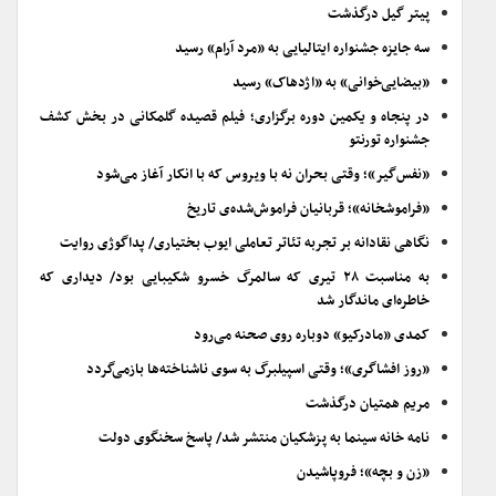
پیتر گیل درگذشت
سه جایزه جشنواره ایتالیایی به «مرد آرام» رسید
«بیضایی‌خوانی» به «اژدهاک» رسید
در پنجاه و یکمین دوره برگزاری؛ فیلم قصیده گلمکانی در بخش کشف
جشنواره تورنتو
«نفس‌گیر»؛ وقتی بحران نه با ویروس که با انکار آغاز می‌شود
«فراموشخانه»؛ قربانیان فراموش‌شده‌ی تاریخ
نگاهی نقادانه بر تجربه تئاتر تعاملی ایوب بختیاری/ پداگوژی روایت
به مناسبت ۲۸ تیری که سالمرگ خسرو شکیبایی بود/ دیداری که
خاطره‌ای ماندگار شد
کمدی «مادرکیو» دوباره روی صحنه می‌رود
«روز افشاگری»؛ وقتی اسپیلبرگ به سوی ناشناخته‌ها بازمی‌گردد
مریم همتیان درگذشت
نامه خانه سینما به پزشکیان منتشر شد/ پاسخ سخنگوی دولت
«زن و بچه»؛ فروپاشیدن