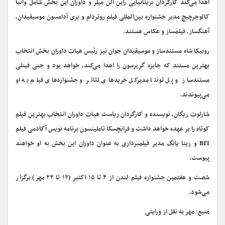
اهدا می‌کند کارگردان بریتانیایی راین آلن میلر و داوران این بخش شامل وانیا
کالوجرچیچ مدیر جشنواره بین‌المللی فیلم روتردام و بری آدامسون موسیقیدان،
آهنگساز، فیلمساز و عکاس هستند.
روبیکا شاه مستندساز و موسیقیدان جوان نیز رئیس هیات داوران بخش انتخاب
بهترین مستند که جایزه گریرسون را اهدا می‌کند، خواهد بود و جنی فینلی
مستندساز و پل تونتا مدیرکل خریدهای تئاتر و جشنواره‌های فیلم به او
می‌پیوندند.
شارلوت ریگان، نویسنده و کارگردان ریاست هیات داوران انتخاب بهترین فیلم
کوتاه را بر عهده خواهد داشت و فرانچسکا تاملینسون برنامه نویس آکادمی فیلم
BFI و رینا یانگ مدیر فیلمبرداری به عنوان داوران این بخش به او خواهند
پیوست.
شصت و هفتمین جشنواره فیلم لندن از ۴ تا ۱۵ اکتبر (۱۲ تا ۲۳ مهر) برگزار
می‌شود.
منبع: مهر به نقل از ورایتی