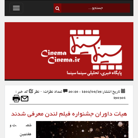
Toggle
avigation
تاریخ انتشار:1402/06/29 - 20:46
تعداد نظرات: ۰ نظر
کد خبر :
190301
هیات داوران جشنواره فیلم لندن معرفی شدند
شصت و
هفتمین