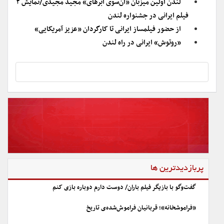
لندن اولین میزبان «آن‌سوی ابرهای» مجید مجیدی/نمایش ۲
فیلم ایرانی در جشنواره لندن
از حضور فیلمساز ایرانی تا کارگردان «عزیز آمریکایی»
«روتوش» ایرانی در راه لندن
پربازدیدترین ها
گفت‌وگو با بازیگر فیلم باران/ دوست دارم دوباره بازی کنم
«فراموشخانه»؛ قربانیان فراموش‌شده‌ی تاریخ