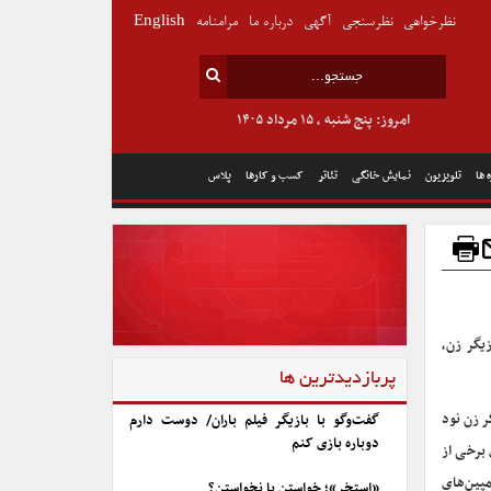
نظرخواهی
نظرسنجی
آگهی
درباره ما
مرامنامه
English
امروز: پنج شنبه , ۱۵ مرداد ۱۴۰۵
 ها
تلویزیون
نمایش خانگی
تئاتر
کسب و کارها
پلاس
یگر زن،
پربازدیدترین ها
ر زن نود
گفت‌وگو با بازیگر فیلم باران/ دوست دارم
دوباره بازی کنم
برخی از
مپین‌های
«استخر»؛ خواستن یا نخواستن؟