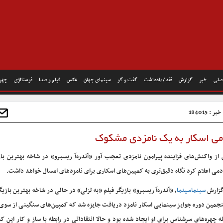
صلی
خبر
گزارش
نقد / یادداشت
گفت و گو
سینمای جهان
عکس
فیلم و صدا
نوستالژی
چهره
 : 184015
می اسکار به یک نامزدی مشکوک
از واکنش‌های فزاینده پیرامون نامزدی تعجب آور «آندره‌آ ریسبرو» در شاخه بهترین باز
دمی اعلام کرد نگاه دقیق‌تری به کمپین‌های اسکاری برای نامزدهای امسال خواهد داشت.
گزارش
سینماسینما
، «آندره‌آ ریسبرو» بازیگر فیلم «به لزلی» در حالی در شاخه بهترین بازیگ
نجمین دوره جوایز سینمایی اسکار نامزد دریافت جایزه شد که کمپین‌های سنگینی از سوی 
ه چهره‌های سرشناس برای او ایجاد شده بود و حالا انتقاداتی در رابطه با ساز و کار این ک