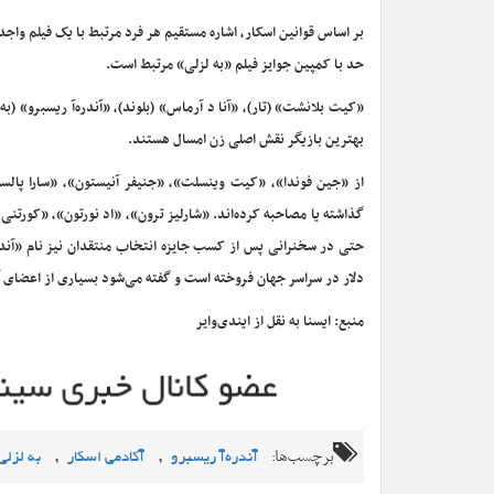
بر اساس قوانین اسکار، اشاره مستقیم هر فرد مرتبط با یک فیلم واجد
حد با کمپین جوایز فیلم «به لزلی» مرتبط است.
بهترین بازیگر نقش اصلی زن امسال هستند.
از «جین فوندا»، «کیت وینسلت»، «جنیفر آنیستون»، «سارا پالسون
گذاشته یا مصاحبه کرده‌اند. «شارلیز ترون»، «اد نورتون»، «کورتن
دلار در سراسر جهان فروخته است و گفته می‌شود بسیاری از اعضای آ
منبع: ایسنا به نقل از ایندی‌وایر
برچسب‌ها:
,
,
آندره‌آ ریسبرو
آکادمی اسکار
به لزلی