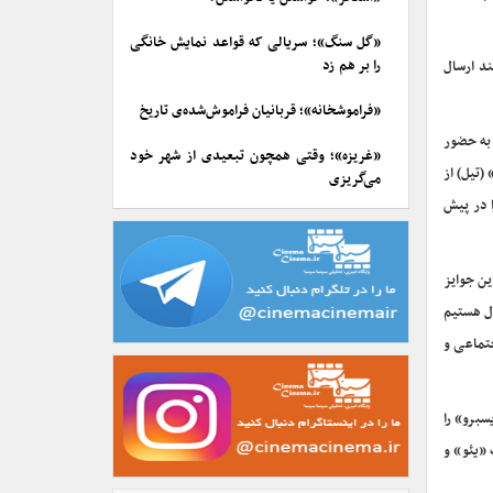
«گل سنگ»؛ سریالی که قواعد نمایش خانگی
را بر هم زد
ند ارسال
«فراموشخانه»؛ قربانیان فراموش‌شده‌ی تاریخ
 به حضور
«غریزه»؛ وقتی همچون تبعیدی از شهر خود
(تیل) از
می‌گریزی
ا در پیش
صل کند که این جوایز
ال هستیم
تماعی و
سبرو» را
 «یئو» و