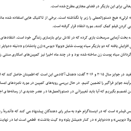
یغاتی برای این بازیگر در فضای مجازی مطرح شده است.
لزلی» هیچ دستورالعملی را زیر پا نگذاشته است، برخی از تاکتیک هایی استفاده شده مان
بی کردن فیلم کمک کنند، مورد انتقاد قرار گرفته است.
برنده بخت آزمایی سرسخت بازی کرده که در تلاش برای بازسازی زندگی خود است. انتقادهای
افزایش یافته که دو بازیگر سیاه پوست شامل «ویولا دیوس» (زن پادشاه) و «دنیله ددوایلر» 
گردانان سیاه پوست زن ساخته شده بود و در چند ماه اخیرا نیز کمپین‌های اسکاری سنتی ر
آکادمی اسکار در بیانیه‌ای رسمی با اشاره به حواشی اسکار-خیلی-سفید در جوایز سال ۲۰۱۵ و ۲۰۱۶ گفت: «هدف آکادمی این است که اطمینان حا
فرآیند جوایز فراگیر را تضمین کنیم. در حال بررسی رویه‌های کمپین در مورد نامزدهای امس
تصمبم بگیریم که آیا باید تغییراتی در دستورالعمل‌ها در عصر جدیدی از رسانه‌های اج
 فیشر» است که در اینستاگرام خود به سایر رای دهندگان پیشنهاد می کند که «آندره‌آ ری
«ویولا دیویس» و «ددوایلر» در کنار «میشل یئو» و« کیت بلاشت» قطعی است اما در نهایت