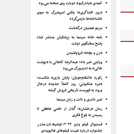
کمدی «مادرکیو» دوباره روی صحنه می‌رود
«روز افشاگری»؛ وقتی اسپیلبرگ به سوی
ناشناخته‌ها بازمی‌گردد
مریم همتیان درگذشت
نامه خانه سینما به پزشکیان منتشر شد/
پاسخ سخنگوی دولت
«زن و بچه»؛ فروپاشیدن
ورایتی خبر داد؛ عبدالرضا کاهانی با «بهشت
خالی» به ادینبورگ می‌رود
رکورد «انتقام‌جویان: پایان بازی» شکست؛
«مرد عنکبوتی: روز کاملاً جدید» درحال
ورود به فهرست تاریخی فروش گیشه
امیر نادری و ذات و زبان سینما
رمان «رخشان»؛ گُذار از خامیِ عاطفی تا
رسیدن به بلوغ فکری
فستیوال فیلم ونیز ۲۰۲۶؛ توضیحات مدیر
جشنواره درباره غیبت فیلم‌های هالیوودی