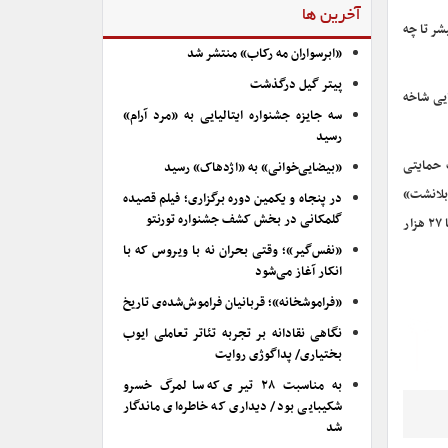
آخرین ها
شر تا چه
«ابرسواران مه رکاب» منتشر شد
پیتر گیل درگذشت
یامز» (فابلمن‌ها) و «میشل یئو» (همه چیز همه جا به یکباره)، ۵ نامزد نهایی شاخه
سه جایزه جشنواره ایتالیایی به «مرد آرام»
رسید
 حمایتی
«بیضایی‌خوانی» به «اژدهاک» رسید
 بلانشت»
در پنجاه و یکمین دوره برگزاری؛ فیلم قصیده
گلمکانی در بخش کشف جشنواره تورنتو
حتی در سخنرانی پس از کسب جایزه انتخاب منتقدان نیز نام «آندره‌آ ریسبرو» را آورد. این فیلم بر اساس اطلاعات مندرج در سایت «باکس‌آفیس موجو» تنها ۲۷ هزار
«نفس‌گیر»؛ وقتی بحران نه با ویروس که با
انکار آغاز می‌شود
«فراموشخانه»؛ قربانیان فراموش‌شده‌ی تاریخ
نگاهی نقادانه بر تجربه تئاتر تعاملی ایوب
بختیاری/ پداگوژی روایت
به مناسبت ۲۸ تیری که سالمرگ خسرو
شکیبایی بود/ دیداری که خاطره‌ای ماندگار
شد