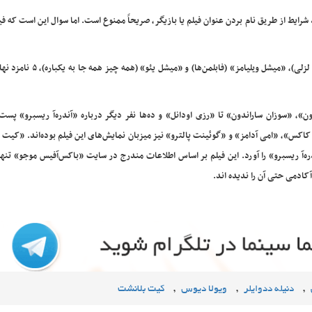
 شرایط از طریق نام بردن عنوان فیلم یا بازیگر، صریحاً ممنوع است. اما سوال این است که فی
«کیت بلانشت» (تار)، «آنا د آرماس» (بلوند)، «آندره‌آ ریسبرو» (به لزلی)، «میشل ویل
»، «سوزان ساراندون» تا «رزی اودانل» و ده‌ها نفر دیگر درباره «آندره‌آ ریسبرو» پست
ی کاکس»، «امی آدامز» و «گوئینت پالترو» نیز میزبان نمایش‌های این فیلم بوده‌اند. «کیت
کادمی حتی آن را ندیده اند.
,
,
,
دنیله ددوایلر
ویولا دیوس
کیت بلانشت