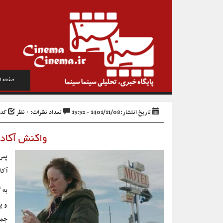
صفحه ا
تاریخ انتشار:1401/11/08 - 15:52
تعداد نظرات: ۰ نظر
کد خبر
واکنش آکاد
پس 
آکا
به 
و پ
جمل