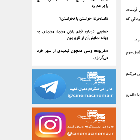
را بر هم زد
بازیگران «ویل آرنت»،
«استخر»؛ خواستن یا نخواستن؟
 بازیگری سخت‌تر از قبل از ژانویه ۲۰۲۳ است، زمانی که
حقایقی درباره فیلم باران مجید مجیدی به
بهانه نمایش آن از تلویزیون
ود.
«غریزه»؛ وقتی همچون تبعیدی از شهر خود
ت تا فصل سوم
می‌گریزی
عی می‌کنم
 «اندرو