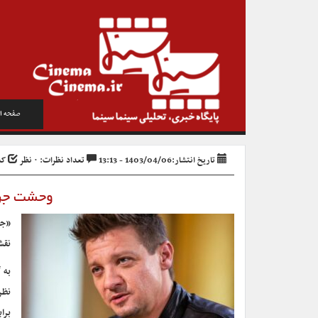
صفحه ا
تاریخ انتشار:1403/04/06 - 13:13
تعداد نظرات: ۰ نظر
کد خ
وحشت جرمی
نقش
به 
نظر
برا