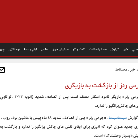
صلی
خبر
گزارش
نقد / یادداشت
گفت و گو
سینمای جهان
عکس
فیلم و صدا
نوستالژی
چهره
بر : 198102
 رنز از بازگشت به بازیگری
«جرمی رنر» بازیگر نامزد اسکار معتقد است پس ا
‌های چالش‌برانگیز را ندارد.
گزارش
سینماسینما
، «جرمی رنر» پس از تصادف شدید ۱۸ ماه پیش با ماشین بر
ی جدید عنوان کرد که انرژی برای ایفای نقش های چالش برانگیز را ندارد و بازگشت به 
یش «بسیار وحشتناک» است.