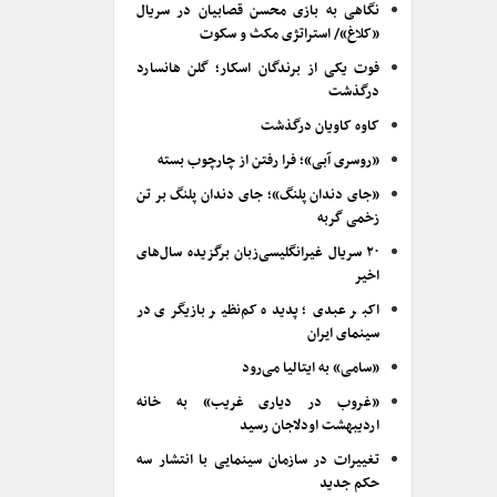
نگاهی به بازی محسن قصابیان در سریال
«کلاغ»/ استراتژی مکث و سکوت
فوت یکی از برندگان اسکار؛ گلن هانسارد
درگذشت
کاوه کاویان درگذشت
«روسری آبی»؛ فرا رفتن از چارچوب بسته
«جای دندان پلنگ»؛ جای دندان پلنگ بر تن
زخمی گربه
۲۰ سریال غیرانگلیسی‌زبان برگزیده سال‌های
اخیر
اکبر عبدی؛ پدیده کم‌نظیر بازیگری در
سینمای ایران
«سامی» به ایتالیا می‌رود
«غروب در دیاری غریب» به خانه
اردیبهشت اودلاجان رسید
تغییرات در سازمان سینمایی با انتشار سه
حکم جدید