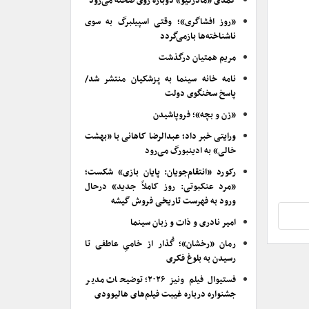
کمدی «مادرکیو» دوباره روی صحنه می‌رود
«روز افشاگری»؛ وقتی اسپیلبرگ به سوی
ناشناخته‌ها بازمی‌گردد
مریم همتیان درگذشت
نامه خانه سینما به پزشکیان منتشر شد/
پاسخ سخنگوی دولت
«زن و بچه»؛ فروپاشیدن
ورایتی خبر داد؛ عبدالرضا کاهانی با «بهشت
خالی» به ادینبورگ می‌رود
رکورد «انتقام‌جویان: پایان بازی» شکست؛
«مرد عنکبوتی: روز کاملاً جدید» درحال
ورود به فهرست تاریخی فروش گیشه
امیر نادری و ذات و زبان سینما
رمان «رخشان»؛ گُذار از خامیِ عاطفی تا
رسیدن به بلوغ فکری
فستیوال فیلم ونیز ۲۰۲۶؛ توضیحات مدیر
جشنواره درباره غیبت فیلم‌های هالیوودی