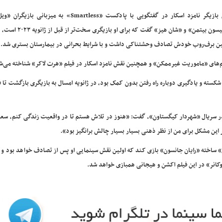
این بازیگر نامزد اسکار در گفتگویی با پادکست «Smartless» به میزبانی 
«جیسون بیتمن» و «شان هیز» گفت که برای او
اشین برف‌روب خودش تصادف وحشتناکی داشت و با شرایط بحرانی در بیمارستان بستری شد.
م‌های «ماموریت غیرممکن» و همچنین نقش نامزد اسکار در فیلم «هرت لاکر» شناخته می‌ش
ال توانبخشی، که شامل بهبودی بیش از ۳۰ استخوان شکسته و یادگیری دوباره راه رفتن بدون کمک بود، در ژانویه امسال به بازیگری بازگش
 از بازگشت به بازیگری در سریال «شهردار کیگستاون»، گفت: «هنوز در تلاش هستم تا در واقعیت زندگی کنم، س
 این مشکل برای من از نظر ذهنی بسیار بسیار چالش برانگیز بود».
ساخته «رایان جانسون» بازی کند که اولین نقش سینمایی او پس از تصادف خواهد بود و با
انر» در این فیلم اکشن و هیجانی همبازی خواهد شد.