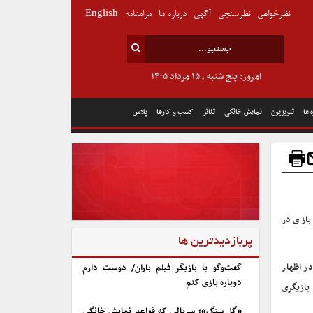
نظرخواهی
نظرسنجی
آگهی
درباره ما
مرامنامه
English
امروز: پنج شنبه , ۱۵ مرداد ۱۴۰۵
 ها
تلویزیون
نمایش خانگی
تئاتر
کسب و کارها
پلاس
ز تصادف شدید ژانویه ۲۰۲۳، توانایی بازی در
پربازدیدترین ها
ف روب، در اظهار
گفت‌وگو با بازیگر فیلم باران/ دوست دارم
دوباره بازی کنم
بازیگری
«گل سنگ»؛ سریالی که قواعد نمایش خانگی