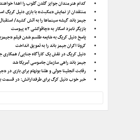
کدام هنرمندان جوایز گلدن گلوب را اهدا خواهند
منتقدان از نمایش «مکبث» با بازی دنیل کریگ است
جیمز باند گیشه سینماها را به آتش کشید/ استقبا
بازیگر نامزد اسکار به «چاقوکشی ۲» پیوست
پاسخ دنیل کریگ به شایعه طلسم شدن فیلم «جیمزب
کرونا اکران جیمز باند را به تعویق انداخت
دنیل کریگ در نقش یک کارآگاه جنایی/ همکاری جیم
جیمز باند راهی سازمان جاسوسی آمریکا شد
رقابت آنجلینا جولی و هلنا بونهام برای بازی در «جی
خبر خوب دنیل کرگ برای طرفدارانش: در قسمت بعد