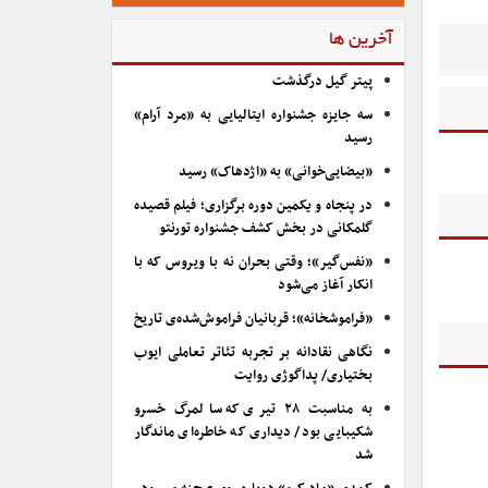
آخرین ها
پیتر گیل درگذشت
سه جایزه جشنواره ایتالیایی به «مرد آرام»
رسید
«بیضایی‌خوانی» به «اژدهاک» رسید
در پنجاه و یکمین دوره برگزاری؛ فیلم قصیده
گلمکانی در بخش کشف جشنواره تورنتو
«نفس‌گیر»؛ وقتی بحران نه با ویروس که با
انکار آغاز می‌شود
«فراموشخانه»؛ قربانیان فراموش‌شده‌ی تاریخ
نگاهی نقادانه بر تجربه تئاتر تعاملی ایوب
بختیاری/ پداگوژی روایت
به مناسبت ۲۸ تیری که سالمرگ خسرو
شکیبایی بود/ دیداری که خاطره‌ای ماندگار
شد