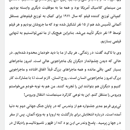
من سینمای کلاسیک آمریکا بود و همه ما به موفقیت دیگری وابسته بودیم.
کمپانی توزیع کننده فیلم که سال ۱۹۷۱ برای کمک به توزیع فیلم‌های مستقل
آلمانی تأسیس شد هم از ۱۵ نفر تشکیل شده بود که ما جزوشان بودیم و هر فیلم
توسط ۱۴ نفر دیگر تأیید می‌شد. بنابراین هیچ‌یک از ما نمی‌توانستیم به تنهایی
فیلمی بسازیم.
وی با تاکید گفت: در زندگی، هر یک از ما با دید خودمان محدود شده‌ایم، در
حالی که دیدن چشم‌انداز دیگران یک ماجراجویی عالی است. امروز ماجراهای
بسیار کمی باقی مانده و همه ماجراهای بزرگ قبلاً اتفاق افتاده و ماجراجویی
بزرگ امروز ماجراجویی انسان است، روح انسان. لازم است تا با مشارکت کار
کنیم و دیگران هم بتوانند این را تجربه کنند. من هم به نوبه خودم می‌خواستم
ویروس را منتقل کنم. این به نوعی کارکرد سینماست: انتقال ویروس!
تی‌یری فرمو مدیر جشنواره هم از وندرس که در پایان جنگ جهانی دوم به دنیا
آمده است، درباره انتخابش برای بازگشت به اروپا و به ویژه آلمان، پس از سفر
در جهان پرسید. پاسخ وندرس این بود که از ظهور ناسیونالیسم رادیکال در