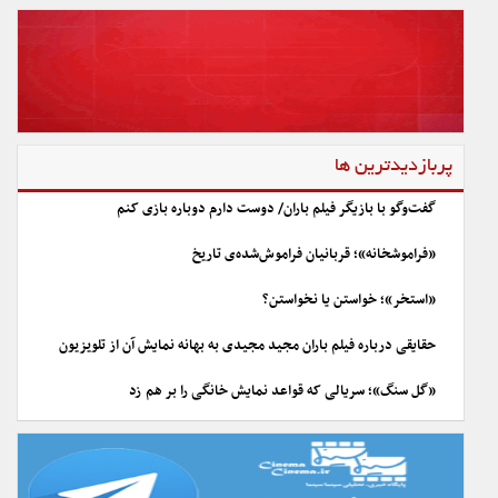
پربازدیدترین ها
گفت‌وگو با بازیگر فیلم باران/ دوست دارم دوباره بازی کنم
«فراموشخانه»؛ قربانیان فراموش‌شده‌ی تاریخ
«استخر»؛ خواستن یا نخواستن؟
حقایقی درباره فیلم باران مجید مجیدی به بهانه نمایش آن از تلویزیون
«گل سنگ»؛ سریالی که قواعد نمایش خانگی را بر هم زد