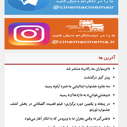
آخرین ها
«ابرسواران مه رکاب» منتشر شد
پیتر گیل درگذشت
سه جایزه جشنواره ایتالیایی به «مرد آرام» رسید
«بیضایی‌خوانی» به «اژدهاک» رسید
در پنجاه و یکمین دوره برگزاری؛ فیلم قصیده گلمکانی در بخش کشف
جشنواره تورنتو
«نفس‌گیر»؛ وقتی بحران نه با ویروس که با انکار آغاز می‌شود