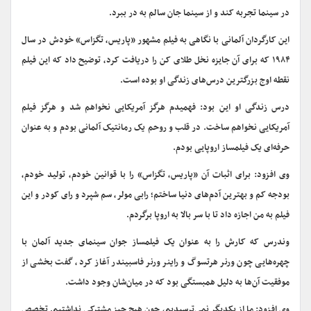
در سینما تجربه کند و از سینما جان سالم به در ببرد.
این کارگردان آلمانی با نگاهی به فیلم مشهور «پاریس، تگزاس» خودش در سال
۱۹۸۴ که برای آن جایزه نخل طلای کن را دریافت کرد، توضیح داد که این فیلم
نقطه اوج بزرگترین درس‌های زندگی او بوده است.
درس زندگی او این بود: فهمیدم هرگز آمریکایی نخواهم شد و هرگز فیلم
آمریکایی نخواهم ساخت. در قلب و روحم یک رمانتیک آلمانی بودم و به عنوان
حرفه‌ای یک فیلمساز اروپایی بودم.
وی افزود: برای اثبات آن «پاریس، تگزاس» را با قوانین خودم، تولید خودم،
بودجه‌ کم و بهترین آدم‌های دنیا ساختم؛ رابی مولر، سم شپرد و رای کودر و این
فیلم به من اجازه داد تا با سر بالا به اروپا برگردم.
وندرس که کارش را به عنوان یک فیلمساز جوان سینمای جدید آلمان با
چهره‌هایی چون ورنر هرتسوگ و راینر ورنر فاسبیندر آغاز کرد، گفت بخشی از
موفقیت آن‌ها به دلیل همبستگی‌ بود که در میان‌شان وجود داشت.
وی افزود: ما از یکدیگر نمی‌ترسیدیم، چون هیچ چیز مشترکی نداشتیم. تخصص