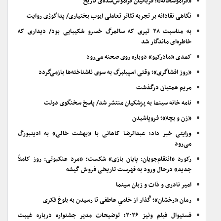
«فراموشخانه»؛ قربانیان فراموش‌شده‌ی تاریخ
نگاهی نقادانه بر تجربه تئاتر تعاملی ایوب بختیاری/ پداگوژی روایت
به مناسبت ۲۸ تیری که سالمرگ خسرو شکیبایی بود/ دیداری که
خاطره‌ای ماندگار شد
کمدی «مادرکیو» دوباره روی صحنه می‌رود
«روز افشاگری»؛ وقتی اسپیلبرگ به سوی ناشناخته‌ها بازمی‌گردد
مریم همتیان درگذشت
نامه خانه سینما به پزشکیان منتشر شد/ پاسخ سخنگوی دولت
«زن و بچه»؛ فروپاشیدن
ورایتی خبر داد؛ عبدالرضا کاهانی با «بهشت خالی» به ادینبورگ
می‌رود
رکورد «انتقام‌جویان: پایان بازی» شکست؛ «مرد عنکبوتی: روز کاملاً
جدید» درحال ورود به فهرست تاریخی فروش گیشه
امیر نادری و ذات و زبان سینما
رمان «رخشان»؛ گُذار از خامیِ عاطفی تا رسیدن به بلوغ فکری
فستیوال فیلم ونیز ۲۰۲۶؛ توضیحات مدیر جشنواره درباره غیبت