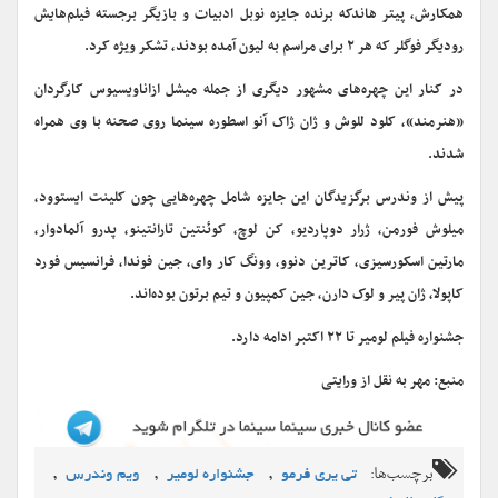
همکارش، پیتر هاندکه برنده جایزه نوبل ادبیات و بازیگر برجسته فیلم‌هایش
رودیگر فوگلر که هر ۲ برای مراسم به لیون آمده بودند، تشکر ویژه کرد.
در کنار این چهره‌های مشهور دیگری از جمله میشل ازاناویسیوس کارگردان
«هنرمند»، کلود للوش و ژان ژاک آنو اسطوره سینما روی صحنه با وی همراه
شدند.
پیش از وندرس برگزیدگان این جایزه شامل چهره‌هایی چون کلینت ایستوود،
میلوش فورمن، ژرار دوپاردیو، کن لوچ، کوئنتین تارانتینو، پدرو آلمادوار،
مارتین اسکورسیزی، کاترین دنوو، وونگ کار وای، جین فوندا، فرانسیس فورد
کاپولا، ژان پیر و لوک دارن، جین کمپیون و تیم برتون بوده‌اند.
جشنواره فیلم لومیر تا ۲۲ اکتبر ادامه دارد.
منبع: مهر به نقل از ورایتی
برچسب‌ها:
,
,
,
تی یری فرمو
جشنواره لومیر
ویم وندرس