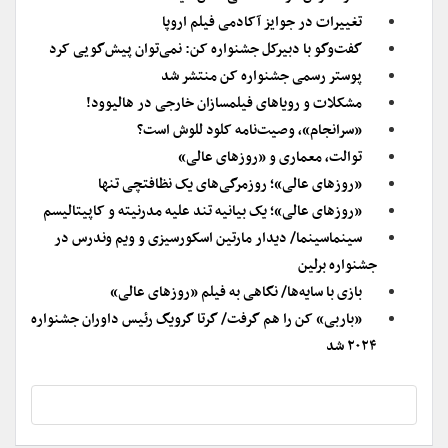
تغییرات در جوایز آکادمی فیلم اروپا
گفت‌وگو با دبیرکل جشنواره کن: نمی‌توان پیش‌گویی کرد
پوستر رسمی جشنواره کن منتشر شد
مشکلات و رویاهای فیلمسازان خارجی در هالیوود!
«سرانجام»، وصیت‌نامه کلود للوش است؟
توالت، معماری و «روزهای عالی»
«روزهای عالی»؛ روزمرگی‌های یک نظافتچی تنها
«روزهای عالی»؛ یک بیانیه تند علیه مدرنیته و کاپیتالیسم
سینماسینما/ دیدار مارتین اسکورسیزی و ویم وندرس در
جشنواره برلین
بازی با سایه‌ها/ نگاهی به فیلم «روزهای عالی»
«باربی» کن را هم گرفت/ گرتا گرویگ رئیس داوران جشنواره
۲۰۲۴ شد