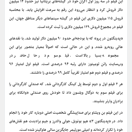
این فیلم در سه روز اول اکران خود در گیشه‌های بریتانیا نیز حدود ۱۴ میلیون
دلار فروش کرد و انتظار می‌رود این رقم به سرعت افزایش یابد. با محاسبه
فروش ۱۱۵ میلیون دلاری این فیلم در گیشه سینماهای دیگر مناطق جهان، این
فیلم در مجموع فروش ۱۲۹ میلیون دلاری را ثبت کرده است.
«پدینگتون در پرو» که با بودجه‌ای حدود ۹۰ میلیون دلار تولید شد، با نقدهای
عالی روبه‌رو شده، و این در حالی است که اصولاً معیار متصور برای این
مجموعه بسیار بالا است. فیلم سوم در حال حاضر در
وب‌سایت راتن تومیتوز دارای رتبه ۹۴ درصدی است. فیلم اول امتیاز ۹۶
درصدی و فیلم دوم هم امتیاز تقریباً کامل ۹۹ درصدی را داشتند.
هر ۲ فیلم اول و دوم توسط پل کینگ کارگردانی شد، که صندلی کارگردانی را
برای فیلم سوم به دوگال ویلسون داد تا خودش روی صندلی «وانکا» برای
برادران وارنر بنشیند.
در این فیلم بن ویشاو برای صداپیشگی شخصیت اصلی دوباره کار خود را انجام
داد. در «پدینگتون ۳» هیو بونویل، جولی والترز و جیم برادبنت هم نقش‌های
خود را تکرار کرده‌اند و امیلی مورتیمر جایگزین سالی هاوکینز شده است.