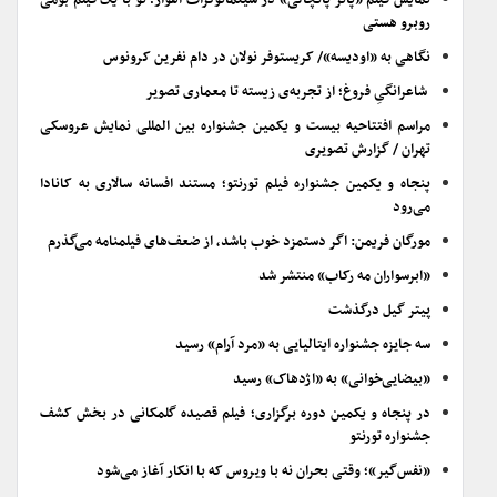
نمایش فیلم «پاتر پانچالی» در سینماتوگراف اهواز؛ تو با یک فیلم بومی
روبرو هستی
نگاهی به «اودیسه»/ کریستوفر نولان در دام نفرین کرونوس
شاعرانگیِ فروغ؛ از تجربه‌ی زیسته تا معماری تصویر
مراسم افتتاحیه بیست و یکمین جشنواره بین المللی نمایش عروسکی
تهران / گزارش تصویری
پنجاه و یکمین جشنواره فیلم تورنتو؛ مستند افسانه سالاری به کانادا
می‌رود
مورگان فریمن: اگر دستمزد خوب باشد، از ضعف‌های فیلمنامه می‌گذرم
«ابرسواران مه رکاب» منتشر شد
پیتر گیل درگذشت
سه جایزه جشنواره ایتالیایی به «مرد آرام» رسید
«بیضایی‌خوانی» به «اژدهاک» رسید
در پنجاه و یکمین دوره برگزاری؛ فیلم قصیده گلمکانی در بخش کشف
جشنواره تورنتو
«نفس‌گیر»؛ وقتی بحران نه با ویروس که با انکار آغاز می‌شود