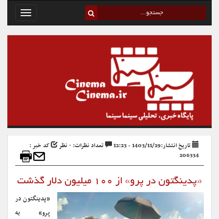
Toggle
avigation
تاریخ انتشار:1403/11/29 - 12:23
تعداد نظرات: ۰ نظر
کد خبر :
206334
«پدینگتون در پرو» از ۱۰۰ میلیون دلار گذشت
«پدینگتون در
پرو» به