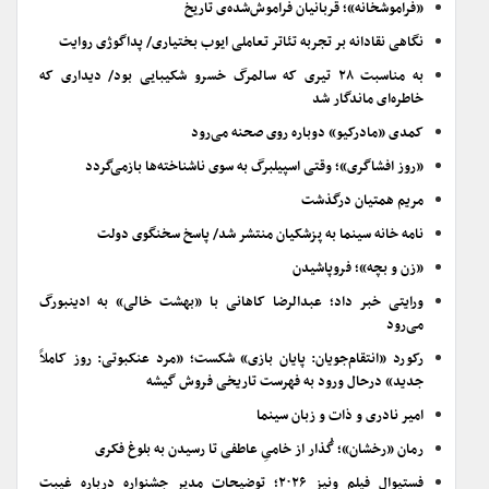
«فراموشخانه»؛ قربانیان فراموش‌شده‌ی تاریخ
نگاهی نقادانه بر تجربه تئاتر تعاملی ایوب بختیاری/ پداگوژی روایت
به مناسبت ۲۸ تیری که سالمرگ خسرو شکیبایی بود/ دیداری که
خاطره‌ای ماندگار شد
کمدی «مادرکیو» دوباره روی صحنه می‌رود
«روز افشاگری»؛ وقتی اسپیلبرگ به سوی ناشناخته‌ها بازمی‌گردد
مریم همتیان درگذشت
نامه خانه سینما به پزشکیان منتشر شد/ پاسخ سخنگوی دولت
«زن و بچه»؛ فروپاشیدن
ورایتی خبر داد؛ عبدالرضا کاهانی با «بهشت خالی» به ادینبورگ
می‌رود
رکورد «انتقام‌جویان: پایان بازی» شکست؛ «مرد عنکبوتی: روز کاملاً
جدید» درحال ورود به فهرست تاریخی فروش گیشه
امیر نادری و ذات و زبان سینما
رمان «رخشان»؛ گُذار از خامیِ عاطفی تا رسیدن به بلوغ فکری
فستیوال فیلم ونیز ۲۰۲۶؛ توضیحات مدیر جشنواره درباره غیبت