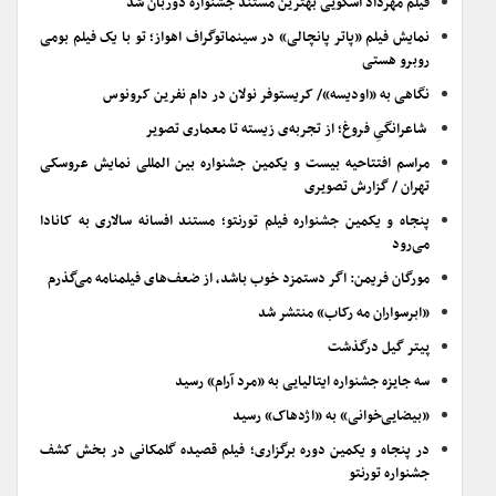
فیلم مهرداد اسکویی بهترین مستند جشنواره دوربان شد
نمایش فیلم «پاتر پانچالی» در سینماتوگراف اهواز؛ تو با یک فیلم بومی
روبرو هستی
نگاهی به «اودیسه»/ کریستوفر نولان در دام نفرین کرونوس
شاعرانگیِ فروغ؛ از تجربه‌ی زیسته تا معماری تصویر
مراسم افتتاحیه بیست و یکمین جشنواره بین المللی نمایش عروسکی
تهران / گزارش تصویری
پنجاه و یکمین جشنواره فیلم تورنتو؛ مستند افسانه سالاری به کانادا
می‌رود
مورگان فریمن: اگر دستمزد خوب باشد، از ضعف‌های فیلمنامه می‌گذرم
«ابرسواران مه رکاب» منتشر شد
پیتر گیل درگذشت
سه جایزه جشنواره ایتالیایی به «مرد آرام» رسید
«بیضایی‌خوانی» به «اژدهاک» رسید
در پنجاه و یکمین دوره برگزاری؛ فیلم قصیده گلمکانی در بخش کشف
جشنواره تورنتو