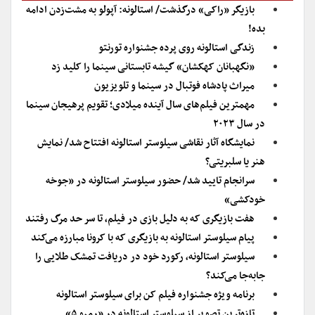
بازیگر «راکی» درگذشت/ استالونه: آپولو به مشت‌زدن ادامه
بده!
زندگی استالونه روی پرده جشنواره تورنتو
«نگهبانان کهکشان» گیشه تابستانی سینما را کلید زد
میراث پادشاه فوتبال در سینما و تلویزیون
مهمترین فیلم‌های سال آینده میلادی؛ تقویم پرهیجان سینما
در سال ۲۰۲۳
نمایشگاه آثار نقاشی سیلوستر استالونه افتتاح شد/ نمایش
هنر یا سلبریتی؟
سرانجام تایید شد/ حضور سیلوستر استالونه در «جوخه
خودکشی»
هفت بازیگری که به دلیل بازی در فیلم، تا سر حد مرگ رفتند
پیام سیلوستر استالونه به بازیگری که با کرونا مبارزه می‌کند
سیلوستر استالونه، رکورد خود در دریافت تمشک طلایی را
جابه‌جا می‌کند؟
برنامه ویژه جشنواره فیلم کن برای سیلوستر استالونه
تازه‌ترین تصویر از سیلوستر استالونه در «رمبو ۵»