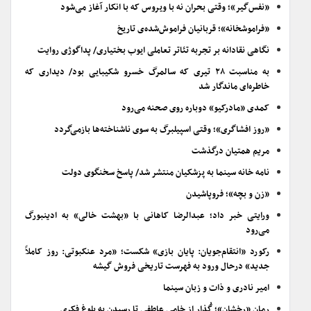
«نفس‌گیر»؛ وقتی بحران نه با ویروس که با انکار آغاز می‌شود
«فراموشخانه»؛ قربانیان فراموش‌شده‌ی تاریخ
نگاهی نقادانه بر تجربه تئاتر تعاملی ایوب بختیاری/ پداگوژی روایت
به مناسبت ۲۸ تیری که سالمرگ خسرو شکیبایی بود/ دیداری که
خاطره‌ای ماندگار شد
کمدی «مادرکیو» دوباره روی صحنه می‌رود
«روز افشاگری»؛ وقتی اسپیلبرگ به سوی ناشناخته‌ها بازمی‌گردد
مریم همتیان درگذشت
نامه خانه سینما به پزشکیان منتشر شد/ پاسخ سخنگوی دولت
«زن و بچه»؛ فروپاشیدن
ورایتی خبر داد؛ عبدالرضا کاهانی با «بهشت خالی» به ادینبورگ
می‌رود
رکورد «انتقام‌جویان: پایان بازی» شکست؛ «مرد عنکبوتی: روز کاملاً
جدید» درحال ورود به فهرست تاریخی فروش گیشه
امیر نادری و ذات و زبان سینما
رمان «رخشان»؛ گُذار از خامیِ عاطفی تا رسیدن به بلوغ فکری