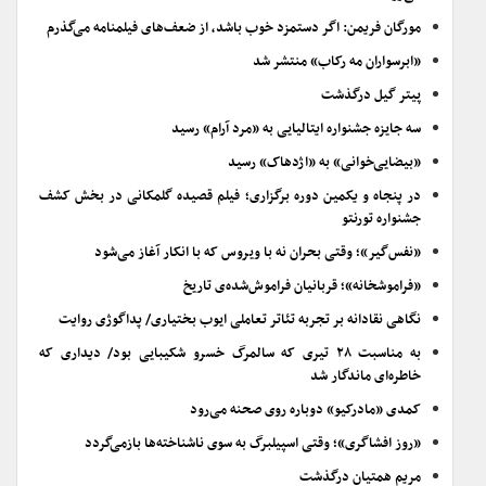
مورگان فریمن: اگر دستمزد خوب باشد، از ضعف‌های فیلمنامه می‌گذرم
«ابرسواران مه رکاب» منتشر شد
پیتر گیل درگذشت
سه جایزه جشنواره ایتالیایی به «مرد آرام» رسید
«بیضایی‌خوانی» به «اژدهاک» رسید
در پنجاه و یکمین دوره برگزاری؛ فیلم قصیده گلمکانی در بخش کشف
جشنواره تورنتو
«نفس‌گیر»؛ وقتی بحران نه با ویروس که با انکار آغاز می‌شود
«فراموشخانه»؛ قربانیان فراموش‌شده‌ی تاریخ
نگاهی نقادانه بر تجربه تئاتر تعاملی ایوب بختیاری/ پداگوژی روایت
به مناسبت ۲۸ تیری که سالمرگ خسرو شکیبایی بود/ دیداری که
خاطره‌ای ماندگار شد
کمدی «مادرکیو» دوباره روی صحنه می‌رود
«روز افشاگری»؛ وقتی اسپیلبرگ به سوی ناشناخته‌ها بازمی‌گردد
مریم همتیان درگذشت