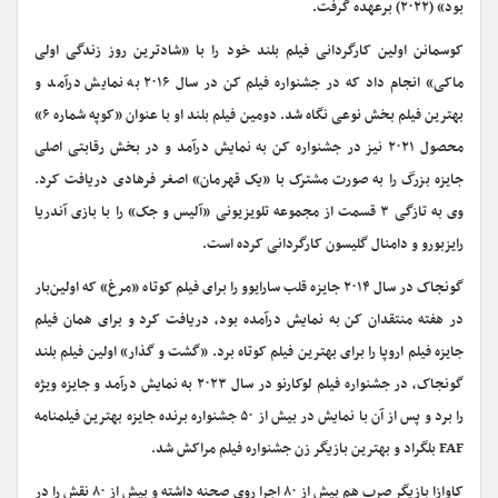
بود» (۲۰۲۲) برعهده گرفت.
کوسمانن اولین کارگردانی فیلم بلند خود را با «شادترین روز زندگی اولی
ماکی» انجام داد که در جشنواره فیلم کن در سال ۲۰۱۶ به نمایش درآمد و
بهترین فیلم بخش نوعی نگاه شد. دومین فیلم بلند او با عنوان «کوپه شماره ۶»
محصول ۲۰۲۱ نیز در جشنواره کن به نمایش درآمد و در بخش رقابتی اصلی
جایزه بزرگ را به صورت مشترک با «یک قهرمان» اصغر فرهادی دریافت کرد.
وی به تازگی ۳ قسمت از مجموعه تلویزیونی «آلیس و جک» را با بازی آندریا
رایزبورو و دامنال گلیسون کارگردانی کرده است.
گونجاک در سال ۲۰۱۴ جایزه قلب سارایوو را برای فیلم کوتاه «مرغ» که اولین‌بار
در هفته منتقدان کن به نمایش درآمده بود، دریافت کرد و برای همان فیلم
جایزه فیلم اروپا را برای بهترین فیلم کوتاه برد. «گشت و گذار» اولین فیلم بلند
گونجاک، در جشنواره فیلم لوکارنو در سال ۲۰۲۳ به نمایش درآمد و جایزه ویژه
را برد و پس از آن با نمایش در بیش از ۵۰ جشنواره برنده جایزه بهترین فیلمنامه
FAF بلگراد و بهترین بازیگر زن جشنواره فیلم مراکش شد.
کاوازا بازیگر صرب هم بیش از ۸۰ اجرا روی صحنه داشته و بیش از ۸۰ نقش را در