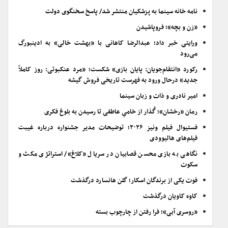
نامه خانه سینما به پزشکیان منتشر شد/ پاسخ سخنگوی دولت
«زن و بچه»؛ فروپاشیدن
ورایتی خبر داد؛ عبدالرضا کاهانی با «بهشت خالی» به ادینبورگ
می‌رود
رکورد «انتقام‌جویان: پایان بازی» شکست؛ «مرد عنکبوتی: روز کاملاً
جدید» درحال ورود به فهرست تاریخی فروش گیشه
امیر نادری و ذات و زبان سینما
رمان «رخشان»؛ گُذار از خامیِ عاطفی تا رسیدن به بلوغ فکری
فستیوال فیلم ونیز ۲۰۲۶؛ توضیحات مدیر جشنواره درباره غیبت
فیلم‌های هالیوودی
نگاهی به بازی محسن قصابیان در سریال «کلاغ»/ استراتژی مکث و
سکوت
فوت یکی از برندگان اسکار؛ گلن هانسارد درگذشت
کاوه کاویان درگذشت
«روسری آبی»؛ فرا رفتن از چارچوب بسته