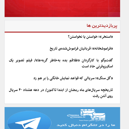
پربازدیدترین ها
«استخر»؛ خواستن یا نخواستن؟
«فراموشخانه»؛ قربانیان فراموش‌شده‌ی تاریخ
گفت‌وگو با کارگردان «طلاقم بده به خاطر گربه ها»/ فیلم تصویر یک
اسکیزوفرنی حاد است
«گل سنگ»؛ سریالی که قواعد نمایش خانگی را بر هم زد
تاریخچه سریال‌های ماه رمضان از ابتدا تاکنون/ در دهه هشتاد ۴۰ سریال
روی آنتن رفت