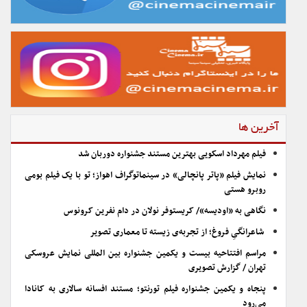
آخرین ها
فیلم مهرداد اسکویی بهترین مستند جشنواره دوربان شد
نمایش فیلم «پاتر پانچالی» در سینماتوگراف اهواز؛ تو با یک فیلم بومی
روبرو هستی
نگاهی به «اودیسه»/ کریستوفر نولان در دام نفرین کرونوس
شاعرانگیِ فروغ؛ از تجربه‌ی زیسته تا معماری تصویر
مراسم افتتاحیه بیست و یکمین جشنواره بین المللی نمایش عروسکی
تهران / گزارش تصویری
پنجاه و یکمین جشنواره فیلم تورنتو؛ مستند افسانه سالاری به کانادا
می‌رود