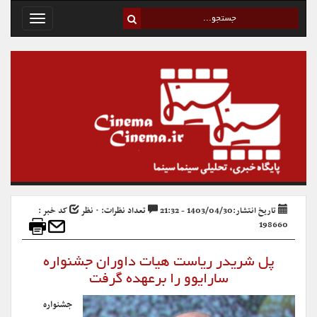
Toggle
avigation
تاریخ انتشار:1403/04/30 - 21:32
تعداد نظرات: ۰ نظر
کد خبر :
198660
پل شریدر ریاست هیات داوران جشنواره
سارایوو را برعهده گرفت
جشنواره