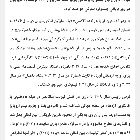
هیات داوران این جشنواره برندگان جوایز قلب سارایوو را ۲۳ آگوست (۲ شهریور)
در روز پایانی جشنواره معرفی خواهند کرد.
شریدر نخستین‌بار با «راننده تاکسی» فیلم مارتین اسکورسیزی در سال ۱۹۷۶ به
عنوان فیلمنامه‌نویس خود را نشان داد و با فیلم‌هایی مانند «گاو خشمگین» در
سال ۱۹۸۰ به این همکاری ادامه داد. اولین کارگردانی وی با فیلم «یقه آبی» در
سال ۱۹۷۸ رقم خورد و پس از آن فیلم‌های تحسین‌شده‌ای مانند «ژیگولوی
آمریکایی» (۱۹۸۰) و «میشیما: زندگی در چهار فصل» (۱۹۸۵) را کارگردانی کرد.
«اولین اصلاح شده» وی در سال ۲۰۱۷ نامزدی اسکار بهترین فیلمنامه اصلی را
برای او به ارمغان آورد. «کارت شمار» در سال ۲۰۲۱، «استاد باغبان» در سال
۲۰۲۲ و «اوه کانادا» در سال ۲۰۲۴ فیلم‌های اخیر وی هستند.
نومی راپیس سال ۲۰۰۹ با بازی در نقش لیزبت سالاندر در فیلم «دختری با
خالکوبی اژدها» در سطح جهانی شناخته شد و نامزدی بفتا و جایزه فیلم اروپا را
به دست آورد. پس از آن وی به یکی از محبوب‌ترین بازیگران بین‌المللی بدل شد
و نقش‌های مطرح هالیوود را در «شرلوک هلمز: بازی سایه‌ها» (۲۰۱۱) و «کودک
۴۴» (۲۰۱۵) در کنار تولیدات بین‌المللی مانند «بره» (۲۰۲۱) و «تو تنها نخواهی