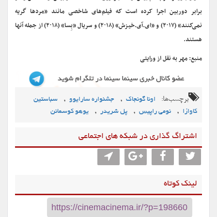
برابر دوربین اجرا کرده است که فیلم‌های شاخصی مانند «مردها گریه
نمی‌کنند» (۲۰۱۷) و «ای.آی.خیزش» (۲۰۱۸) و سریال «بِسا» (۲۰۱۸) از جمله آنها
هستند.
منبع: مهر به نقل از ورایتی
برچسب‌ها:
,
,
اونا گونجاک
جشنواره سارایوو
سباستین
,
,
,
کاوازا
نومی راپیس
پل شریدر
یوهو کوسمانن
اشتراگ گذاری در شبکه های اجتماعی
لینک کوتاه