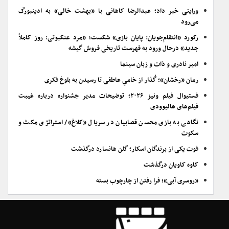
ورایتی خبر داد؛ عبدالرضا کاهانی با «بهشت خالی» به ادینبورگ
می‌رود
رکورد «انتقام‌جویان: پایان بازی» شکست؛ «مرد عنکبوتی: روز کاملاً
جدید» درحال ورود به فهرست تاریخی فروش گیشه
امیر نادری و ذات و زبان سینما
رمان «رخشان»؛ گُذار از خامیِ عاطفی تا رسیدن به بلوغ فکری
فستیوال فیلم ونیز ۲۰۲۶؛ توضیحات مدیر جشنواره درباره غیبت
فیلم‌های هالیوودی
نگاهی به بازی محسن قصابیان در سریال «کلاغ»/ استراتژی مکث و
سکوت
فوت یکی از برندگان اسکار؛ گلن هانسارد درگذشت
کاوه کاویان درگذشت
«روسری آبی»؛ فرا رفتن از چارچوب بسته