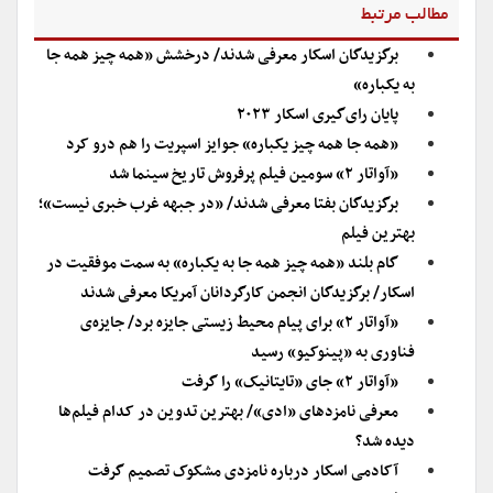
مطالب مرتبط
برگزیدگان اسکار معرفی شدند/ درخشش «همه چیز همه جا
به یکباره»
پایان رای‌گیری اسکار ۲۰۲۳
«همه جا همه چیز یکباره» جوایز اسپریت را هم درو کرد
«آواتار ۲» سومین فیلم پرفروش تاریخ سینما شد
برگزیدگان بفتا معرفی شدند/ «در جبهه غرب خبری نیست»؛
بهترین فیلم
گام بلند «همه چیز همه جا به یکباره» به سمت موفقیت در
اسکار/ برگزیدگان انجمن کارگردانان آمریکا معرفی شدند
«آواتار ۲» برای پیام محیط زیستی جایزه برد/ جایزه‌ی
فناوری به «پینوکیو» رسید
«آواتار ۲» جای «تایتانیک» را گرفت
معرفی نامزدهای «ادی»/ بهترین تدوین در کدام فیلم‌ها
دیده شد؟
آکادمی اسکار درباره نامزدی مشکوک تصمیم گرفت