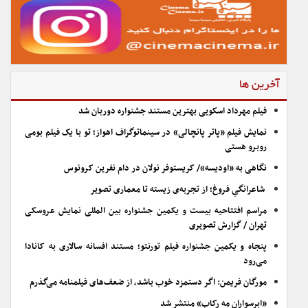
آخرین ها
فیلم مهرداد اسکویی بهترین مستند جشنواره دوربان شد
نمایش فیلم «پاتر پانچالی» در سینماتوگراف اهواز؛ تو با یک فیلم بومی
روبرو هستی
نگاهی به «اودیسه»/ کریستوفر نولان در دام نفرین کرونوس
شاعرانگیِ فروغ؛ از تجربه‌ی زیسته تا معماری تصویر
مراسم افتتاحیه بیست و یکمین جشنواره بین المللی نمایش عروسکی
تهران / گزارش تصویری
پنجاه و یکمین جشنواره فیلم تورنتو؛ مستند افسانه سالاری به کانادا
می‌رود
مورگان فریمن: اگر دستمزد خوب باشد، از ضعف‌های فیلمنامه می‌گذرم
«ابرسواران مه رکاب» منتشر شد