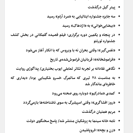
پیتر گیل درگذشت
سه جایزه جشنواره ایتالیایی به «مرد آرام» رسید
«بیضایی‌خوانی» به «اژدهاک» رسید
در پنجاه و یکمین دوره برگزاری؛ فیلم قصیده گلمکانی در بخش کشف
جشنواره تورنتو
«نفس‌گیر»؛ وقتی بحران نه با ویروس که با انکار آغاز می‌شود
«فراموشخانه»؛ قربانیان فراموش‌شده‌ی تاریخ
نگاهی نقادانه بر تجربه تئاتر تعاملی ایوب بختیاری/ پداگوژی روایت
به مناسبت ۲۸ تیری که سالمرگ خسرو شکیبایی بود/ دیداری که
خاطره‌ای ماندگار شد
کمدی «مادرکیو» دوباره روی صحنه می‌رود
«روز افشاگری»؛ وقتی اسپیلبرگ به سوی ناشناخته‌ها بازمی‌گردد
مریم همتیان درگذشت
نامه خانه سینما به پزشکیان منتشر شد/ پاسخ سخنگوی دولت
«زن و بچه»؛ فروپاشیدن